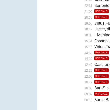
Sorrento
22:31
21:00
UFFICIALE
20:38
UFFICIALE
Virtus Fr
19:08
Lecce, di
18:42
Il Martina 
18:05
Fasano, 
15:51
Virtus Fr
15:10
14:58
UFFICIALE
14:19
UFFICIALE
Casarano, 
12:40
12:23
UFFICIALE
12:03
UFFICIALE
10:47
UFFICIALE
Bari-Sibil
10:00
09:02
UFFICIALE
Bari e Barl
08:16