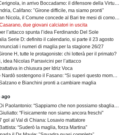
a, in arrivo Boccadamo: il difensore della Virtus Entella verso il prestito in gialloblù
ndria, Califano: "Girone difficile, ma siamo pronti"
cola, il Comune concede al Bari tre mesi di comodato d’uso precario: i dettagli
Casarano, due giovani calciatori in uscita
per l’attacco spunta l’idea Ferdinando Del Sole
lia Serie D: definito il calendario, si parte il 23 agosto
nunciati i numeri di maglia per la stagione 26/27
irone H, tutte le protagoniste: chi lotterà per il primato?
 idea Nicolas Parravicini per l’attacco
 trattativa in chiusura per Idriz Voca
Nardò sostengono il Fasano: “Si superi questo momento quanto prima”
Salzano e Bianchini pronti a cambiare maglia
5 ago
 Di Paolantonio: “Sappiamo che non possiamo sbagliare”
Giuliatto: “Fisicamente non siamo ancora freschi”
7 gol al Val di Chiana: Losavio mattatore
Battista: “Suderò la maglia, forza Martina”
 parla il Ds Maule: "Squadra quasi completa"