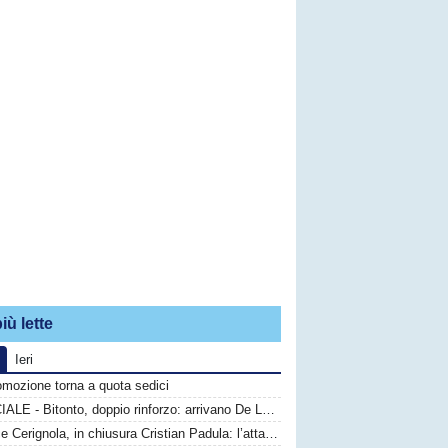
iù lette
Ieri
omozione torna a quota sedici
UFFICIALE - Bitonto, doppio rinforzo: arrivano De Luca e Bigongiari
Audace Cerignola, in chiusura Cristian Padula: l’attaccante del Torino arriva in prestito