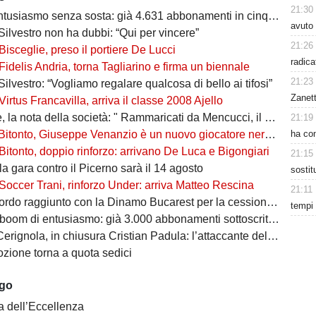
21:30
tusiasmo senza sosta: già 4.631 abbonamenti in cinque giorni
avuto
Silvestro non ha dubbi: “Qui per vincere”
21:26
Bisceglie, preso il portiere De Lucci
radica
Fidelis Andria, torna Tagliarino e firma un biennale
21:23
Silvestro: “Vogliamo regalare qualcosa di bello ai tifosi”
Zanet
Virtus Francavilla, arriva il classe 2008 Ajello
 nota della società: " Rammaricati da Mencucci, il 10 CDA straordinario"
21:19
ha con
Bitonto, Giuseppe Venanzio è un nuovo giocatore neroverde
Bitonto, doppio rinforzo: arrivano De Luca e Bigongiari
21:15
 la gara contro il Picerno sarà il 14 agosto
sosti
Soccer Trani, rinforzo Under: arriva Matteo Rescina
21:11
do raggiunto con la Dinamo Bucarest per la cessione di Matthias Verreth
tempi 
oom di entusiasmo: già 3.000 abbonamenti sottoscritti per la Serie C
ola, in chiusura Cristian Padula: l’attaccante del Torino arriva in prestito
zione torna a quota sedici
ago
a dell’Eccellenza