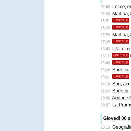
Lecce, en
21:46
Martina, 
21:20
18:51
UFFICIALE
18:03
UFFICIALE
Martina, 
17:59
17:05
UFFICIALE
Us Lecce, la
16:46
16:11
UFFICIALE
15:48
UFFICIALE
Barletta,
15:08
15:01
UFFICIALE
Bari, accor
14:10
Barletta, b
12:03
Audace Cerign
10:46
La Promo
00:27
Giovedì 06 
Geografi
23:15