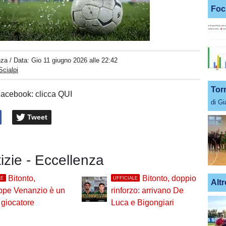
Foc
Unmute
Loaded
:
100.00%
nza
/ Data:
Gio 11 giugno 2026 alle 22:42
Scialpi
Tor
Facebook: clicca QUI
di G
Tweet
tizie - Eccellenza
Bitonto,
Bitonto, doppio
LE
UFFICIALE
Altr
ppe Venanzio è un
rinforzo: arrivano De
giocatore
Luca e Bigongiari