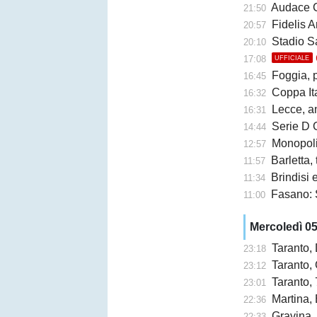
Audace Cerignol
21:50
Fidelis A
20:57
Stadio San Ni
20:10
17:08
UFFICIALE
Foggia, 
16:45
Coppa Ita
16:32
Lecce, an
16:31
Serie D G
14:44
Monopoli,
12:57
Barletta,
11:57
Brindisi e 
11:34
Fasano: 
11:00
Mercoledì 0
Taranto,
23:18
Taranto, 
23:12
Taranto, 
23:01
Martina, 
22:36
Gravina,
22:33