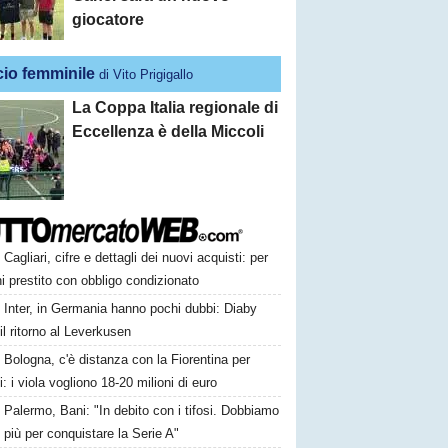
giocatore
cio femminile
di Vito Prigigallo
La Coppa Italia regionale di
Eccellenza è della Miccoli
Cagliari, cifre e dettagli dei nuovi acquisti: per
i prestito con obbligo condizionato
Inter, in Germania hanno pochi dubbi: Diaby
il ritorno al Leverkusen
Bologna, c'è distanza con la Fiorentina per
i: i viola vogliono 18-20 milioni di euro
Palermo, Bani: "In debito con i tifosi. Dobbiamo
i più per conquistare la Serie A"