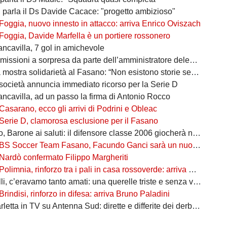
, parla il Ds Davide Cacace: "progetto ambizioso"
Foggia, nuovo innesto in attacco: arriva Enrico Oviszach
Foggia, Davide Marfella è un portiere rossonero
ancavilla, 7 gol in amichevole
missioni a sorpresa da parte dell’amministratore delegato
mostra solidarietà al Fasano: “Non esistono storie senza avversari”
società annuncia immediato ricorso per la Serie D
ancavilla, ad un passo la firma di Antonio Rocco
Casarano, ecco gli arrivi di Podrini e Obleac
Serie D, clamorosa esclusione per il Fasano
Barone ai saluti: il difensore classe 2006 giocherà nel Lanciano
BS Soccer Team Fasano, Facundo Ganci sarà un nuovo giocatore
Nardò confermato Filippo Margheriti
Polimnia, rinforzo tra i pali in casa rossoverde: arriva Victor De Caro
li, c’eravamo tanto amati: una querelle triste e senza vincitori
Brindisi, rinforzo in difesa: arriva Bruno Paladini
etta in TV su Antenna Sud: dirette e differite dei derby più attesi