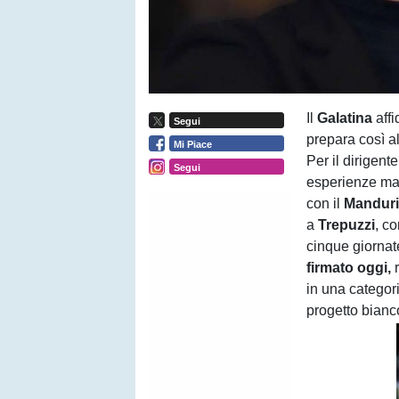
Il
Galatina
aff
Segui
prepara così a
Mi Piace
Per il dirigent
Segui
esperienze ma
con il
Mandur
a
Trepuzzi
, c
cinque giornat
firmato oggi,
in una categori
progetto bianco