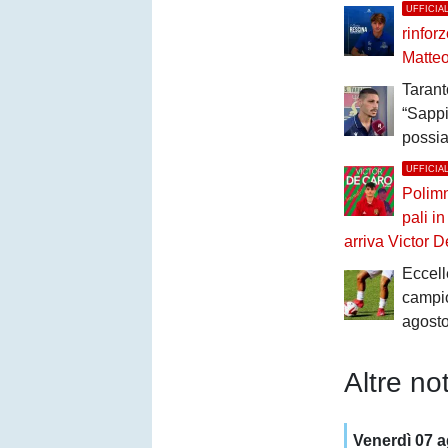
UFFICIA
rinfor
Matte
Tarant
“Sapp
possia
UFFICIA
Polimni
pali i
arriva Victor 
Eccell
campio
agost
Altre not
Venerdì 07 