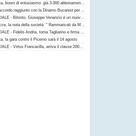
Barletta, boom di entusiasmo: già 3.000 abbonamenti sottoscritti per la Serie C
Bari, accordo raggiunto con la Dinamo Bucarest per la cessione di Matthias Verreth
UFFICIALE - Bitonto, Giuseppe Venanzio è un nuovo giocatore neroverde
Us Lecce, la nota della società: " Rammaricati da Mencucci, il 10 CDA straordinario"
UFFICIALE - Fidelis Andria, torna Tagliarino e firma un biennale
ta, la gara contro il Picerno sarà il 14 agosto
UFFICIALE - Virtus Francavilla, arriva il classe 2008 Ajello