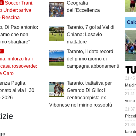
Soccer Trani,
Geografia
LE
zo Under: arriva
dell’Eccellenza
o Rescina
Cal
o, Di Paolantonio:
Taranto, 7 gol al Val di
iamo che non
Chiana: Losavio
mo sbagliare”
mattatore
Taranto, il dato record
LE
a, rinforzo tra i
del primo giorno di
n casa rossoverde:
campagna abbonamenti
De Caro
21:45
enza Puglia,
Taranto, trattativa per
Maldin
nato al via il 30
Gerardo Di Gilio: il
21:41
o 2026
centrocampista ex
verso 
Vibonese nel mirino rossoblù
21:37
izie
Piccol
21:34
fare d
ago