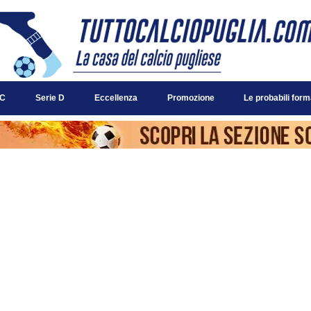
 C
Serie D
Eccellenza
Promozione
Le probabili form