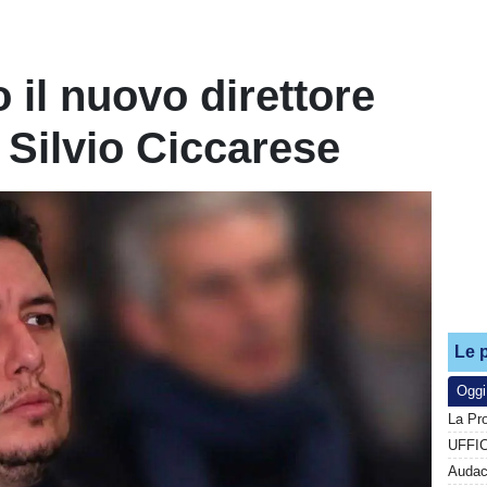
o il nuovo direttore
 Silvio Ciccarese
Le p
Oggi
La Pr