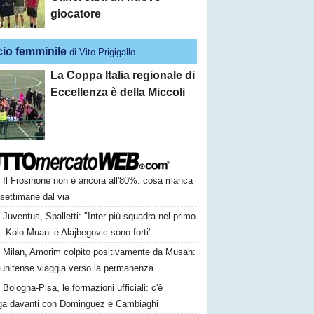
giocatore
cio femminile
di Vito Prigigallo
La Coppa Italia regionale di
Eccellenza è della Miccoli
Il Frosinone non è ancora all'80%: cosa manca
settimane dal via
Juventus, Spalletti: "Inter più squadra nel primo
 Kolo Muani e Alajbegovic sono forti"
Milan, Amorim colpito positivamente da Musah:
tunitense viaggia verso la permanenza
Bologna-Pisa, le formazioni ufficiali: c'è
nga davanti con Dominguez e Cambiaghi