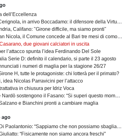
ago
a dell’Eccellenza
a, in arrivo Boccadamo: il difensore della Virtus Entella verso il prestito in gialloblù
ndria, Califano: "Girone difficile, ma siamo pronti"
cola, il Comune concede al Bari tre mesi di comodato d’uso precario: i dettagli
Casarano, due giovani calciatori in uscita
per l’attacco spunta l’idea Ferdinando Del Sole
lia Serie D: definito il calendario, si parte il 23 agosto
nunciati i numeri di maglia per la stagione 26/27
irone H, tutte le protagoniste: chi lotterà per il primato?
 idea Nicolas Parravicini per l’attacco
 trattativa in chiusura per Idriz Voca
Nardò sostengono il Fasano: “Si superi questo momento quanto prima”
Salzano e Bianchini pronti a cambiare maglia
5 ago
 Di Paolantonio: “Sappiamo che non possiamo sbagliare”
Giuliatto: “Fisicamente non siamo ancora freschi”