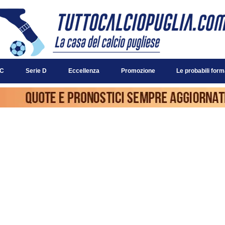
 C
Serie D
Eccellenza
Promozione
Le probabili form