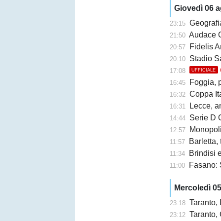
Giovedì 06 
Geografi
23:15
Audace Cerignol
21:50
Fidelis A
20:57
Stadio San Ni
20:10
17:08
UFFICIALE
Foggia, 
16:45
Coppa Ita
16:32
Lecce, an
16:31
Serie D G
14:44
Monopoli,
12:57
Barletta,
11:57
Brindisi e 
11:34
Fasano: 
11:00
Mercoledì 0
Taranto,
23:18
Taranto, 
23:12