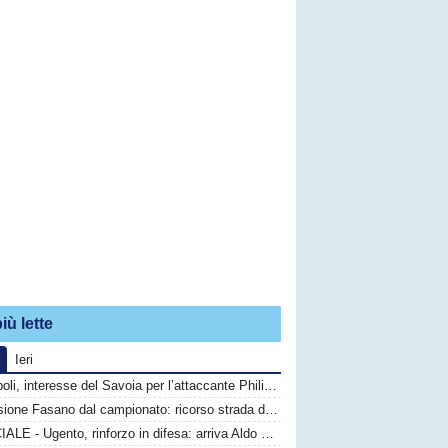
iù lette
Ieri
Monopoli, interesse del Savoia per l’attaccante Philip Yeboah
Esclusione Fasano dal campionato: ricorso strada difficile, calciatori in fuga
UFFICIALE - Ugento, rinforzo in difesa: arriva Aldo Graziano