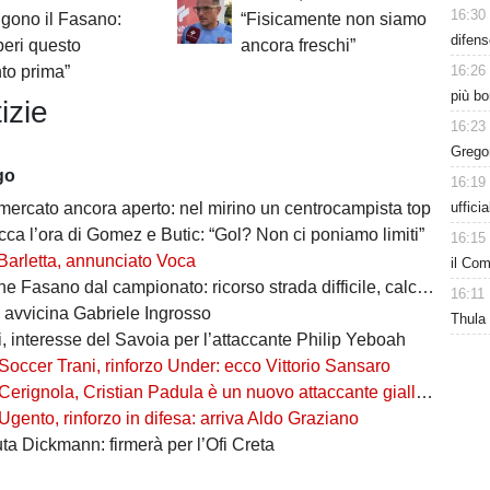
16:30
gono il Fasano:
“Fisicamente non siamo
difens
peri questo
ancora freschi”
16:26
to prima”
più bo
izie
16:23
Gregor
go
16:19
uffici
 mercato ancora aperto: nel mirino un centrocampista top
cca l’ora di Gomez e Butic: “Gol? Non ci poniamo limiti”
16:15
Barletta, annunciato Voca
il Com
Fasano dal campionato: ricorso strada difficile, calciatori in fuga
16:11
i avvicina Gabriele Ingrosso
Thula
, interesse del Savoia per l’attaccante Philip Yeboah
Soccer Trani, rinforzo Under: ecco Vittorio Sansaro
Cerignola, Cristian Padula è un nuovo attaccante gialloblù
Ugento, rinforzo in difesa: arriva Aldo Graziano
uta Dickmann: firmerà per l’Ofi Creta