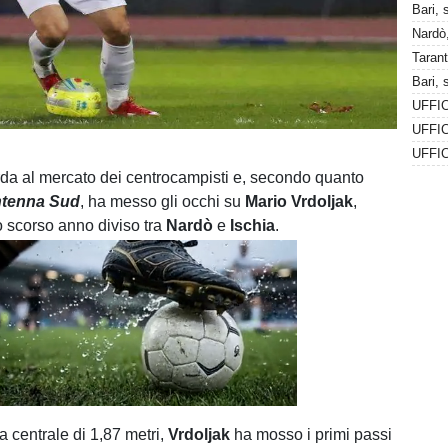
Bari, 
Nardò,
UFFIC
da al mercato dei centrocampisti e, secondo quanto
tenna Sud
, ha messo gli occhi su
Mario Vrdoljak
,
o scorso anno diviso tra
Nardò
e
Ischia
.
Unmute
Loaded
:
100.00%
 centrale di 1,87 metri,
Vrdoljak
ha mosso i primi passi