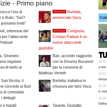
tizie - Primo piano
scocca l’ora di
Barletta,
UFFICIALE
Cal
e Butic: “Gol?
annunciato Voca
 poniamo limiti”
li, interesse del
Cerignola,
UFFICIALE
 per l’attaccante
Cristian Padula è un
p Yeboah
nuovo attaccante
gialloblù
a, Silvestro:
Bari, accordo raggiunto
amo regalare
con la Dinamo Bucarest
16:45
a due 
sa di bello ai
per la cessione di
Matthias Verreth
16:41
tempo.
 San Nicola, il
Barletta, trattativa in
16:38
e concede al Bari
chiusura per Idriz Voca
lo sta
si di comodato
 i dettagli
16:34
Dalli
si e Nardò
Taranto, Giuliatto: