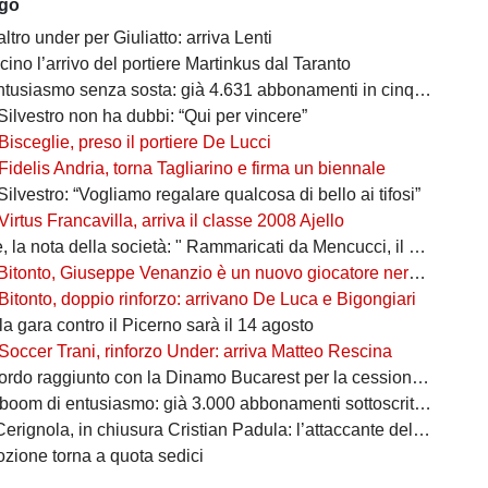
ago
altro under per Giuliatto: arriva Lenti
cino l’arrivo del portiere Martinkus dal Taranto
tusiasmo senza sosta: già 4.631 abbonamenti in cinque giorni
Silvestro non ha dubbi: “Qui per vincere”
Bisceglie, preso il portiere De Lucci
Fidelis Andria, torna Tagliarino e firma un biennale
Silvestro: “Vogliamo regalare qualcosa di bello ai tifosi”
Virtus Francavilla, arriva il classe 2008 Ajello
 nota della società: " Rammaricati da Mencucci, il 10 CDA straordinario"
Bitonto, Giuseppe Venanzio è un nuovo giocatore neroverde
Bitonto, doppio rinforzo: arrivano De Luca e Bigongiari
 la gara contro il Picerno sarà il 14 agosto
Soccer Trani, rinforzo Under: arriva Matteo Rescina
do raggiunto con la Dinamo Bucarest per la cessione di Matthias Verreth
oom di entusiasmo: già 3.000 abbonamenti sottoscritti per la Serie C
ola, in chiusura Cristian Padula: l’attaccante del Torino arriva in prestito
zione torna a quota sedici