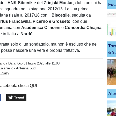
dell’
HNK
Sibenik
e del
Zrinjski Mostar
, club con cui ha
Foc
ima squadra nella stagione 2012/13. La sua prima
iana risale al 2017/18 con il
Bisceglie
, seguita da
irtus Francavilla, Picerno e Grosseto
, con due
Romania con
Academica
Clincen
i e
Concordia Chiajna
,
e in Italia a
Nardò
.
tratta solo di un sondaggio, ma non è escluso che nei
Tor
 possa nascere una vera e propria trattativa.
di G
iano
/ Data:
Gio 31 luglio 2025 alle 11:03
Caianiello - Antenna Sud
Scialpi
Facebook: clicca QUI
Altr
Tweet