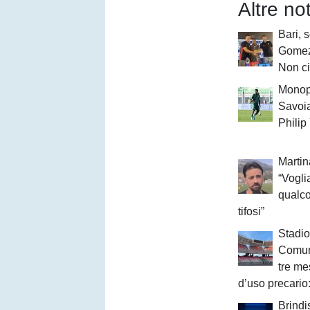
Altre no
Bari, 
Gomez 
Non ci
Monopo
Savoia
Phili
Martin
“Vogli
qualco
tifosi”
Stadio
Comun
tre me
d’uso precario:
Brindi