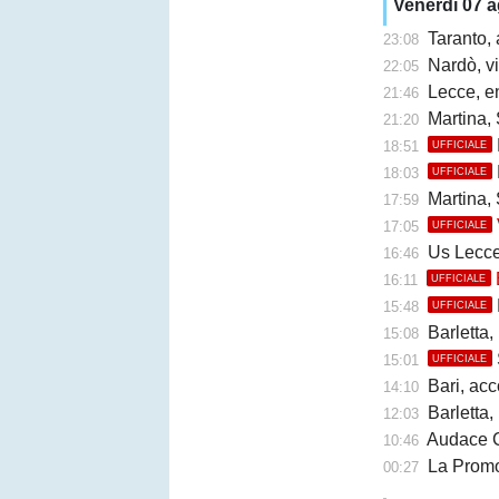
Venerdì 07 
Taranto, 
23:08
Nardò, vi
22:05
Lecce, en
21:46
Martina, 
21:20
18:51
UFFICIALE
18:03
UFFICIALE
Martina, 
17:59
17:05
UFFICIALE
Us Lecce, la
16:46
16:11
UFFICIALE
15:48
UFFICIALE
Barletta,
15:08
15:01
UFFICIALE
Bari, accor
14:10
Barletta, b
12:03
Audace Cerign
10:46
La Promo
00:27