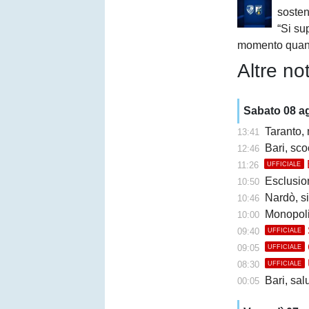
sosten
“Si su
momento quan
Altre not
Sabato 08 a
Taranto,
13:41
Bari, sco
12:46
11:26
UFFICIALE
Esclusione 
10:50
Nardò, s
10:46
Monopoli
10:00
09:40
UFFICIALE
09:05
UFFICIALE
08:30
UFFICIALE
Bari, sal
00:05