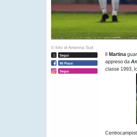
© foto di Antenna Sud
Il
Martina
guar
Segui
appreso da
An
Mi Piace
classe 1993, l
Segui
Centrocampista