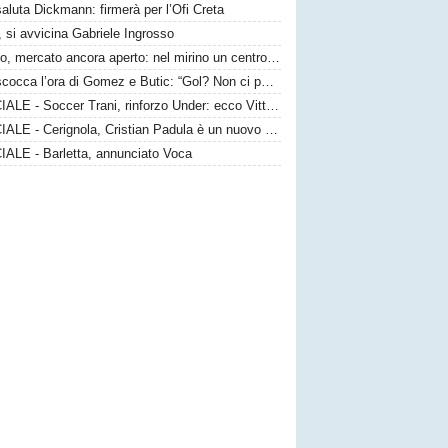
saluta Dickmann: firmerà per l’Ofi Creta
 si avvicina Gabriele Ingrosso
Taranto, mercato ancora aperto: nel mirino un centrocampista top
Bari, scocca l’ora di Gomez e Butic: “Gol? Non ci poniamo limiti”
UFFICIALE - Soccer Trani, rinforzo Under: ecco Vittorio Sansaro
UFFICIALE - Cerignola, Cristian Padula è un nuovo attaccante gialloblù
IALE - Barletta, annunciato Voca