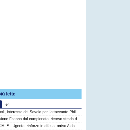
iù lette
Ieri
Monopoli, interesse del Savoia per l’attaccante Philip Yeboah
Esclusione Fasano dal campionato: ricorso strada difficile, calciatori in fuga
UFFICIALE - Ugento, rinforzo in difesa: arriva Aldo Graziano