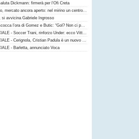
saluta Dickmann: firmerà per l’Ofi Creta
Taranto, mercato ancora aperto: nel mirino un centrocampista top
 si avvicina Gabriele Ingrosso
Bari, scocca l’ora di Gomez e Butic: “Gol? Non ci poniamo limiti”
UFFICIALE - Soccer Trani, rinforzo Under: ecco Vittorio Sansaro
UFFICIALE - Cerignola, Cristian Padula è un nuovo attaccante gialloblù
IALE - Barletta, annunciato Voca