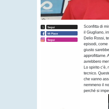
Sconfitta di m
Segui
il Giugliano, in
Mi Piace
Delio Rossi, te
Segui
episodi, come d
giusto sarebbe 
approfittarne. 
avrebbero meri
Lo spirito c’è,
tecnico. Quest
che vanno assem
nemmeno il no
perché si impe