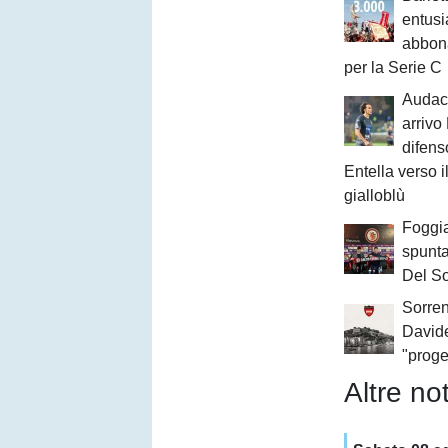
entusi
abbona
per la Serie C
Audace
arrivo
difens
Entella verso il
gialloblù
Foggia
spunta
Del S
Sorren
David
"proge
Altre not