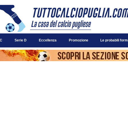
 C
Serie D
Eccellenza
Promozione
Le probabili form