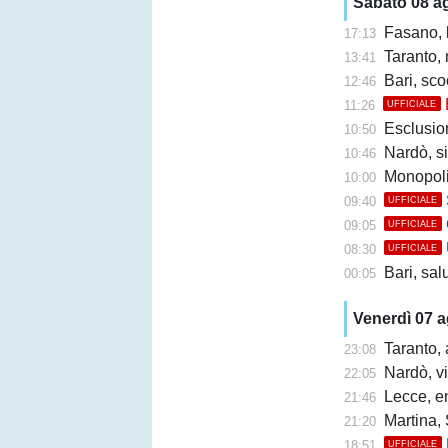
Sabato 08 a
Fasano, l'ex
17:13
Taranto,
13:41
Bari, sco
12:46
11:26
UFFICIALE
Esclusione 
10:50
Nardò, s
10:46
Monopoli
10:00
09:40
UFFICIALE
09:05
UFFICIALE
08:30
UFFICIALE
Bari, sal
00:05
Venerdì 07 
Taranto, 
23:08
Nardò, vi
22:05
Lecce, en
21:46
Martina, 
21:20
18:51
UFFICIALE