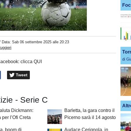
Foc
Unmute
Loaded
:
100.00%
/ Data:
Sab 06 settembre 2025 alle 20:23
uggieri
Tor
di G
Facebook: clicca QUI
Tweet
tizie - Serie C
Altr
saluta Dickmann:
Barletta, la gara contro il
à per l’Ofi Creta
Picerno sarà il 14 agosto
ta, boom di
Audace Cerignola, in