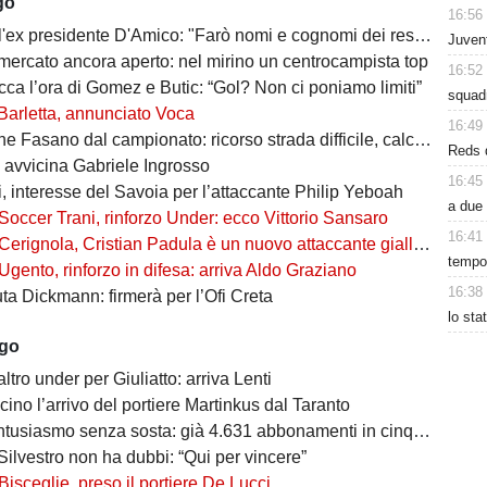
go
16:56
 presidente D'Amico: "Farò nomi e cognomi dei responsabili di questo disastro"
Juvent
 mercato ancora aperto: nel mirino un centrocampista top
16:52
cca l’ora di Gomez e Butic: “Gol? Non ci poniamo limiti”
squad
Barletta, annunciato Voca
16:49
Fasano dal campionato: ricorso strada difficile, calciatori in fuga
Reds d
i avvicina Gabriele Ingrosso
16:45
, interesse del Savoia per l’attaccante Philip Yeboah
a due 
Soccer Trani, rinforzo Under: ecco Vittorio Sansaro
16:41
Cerignola, Cristian Padula è un nuovo attaccante gialloblù
tempo.
Ugento, rinforzo in difesa: arriva Aldo Graziano
16:38
uta Dickmann: firmerà per l’Ofi Creta
lo sta
ago
altro under per Giuliatto: arriva Lenti
cino l’arrivo del portiere Martinkus dal Taranto
tusiasmo senza sosta: già 4.631 abbonamenti in cinque giorni
Silvestro non ha dubbi: “Qui per vincere”
Bisceglie, preso il portiere De Lucci