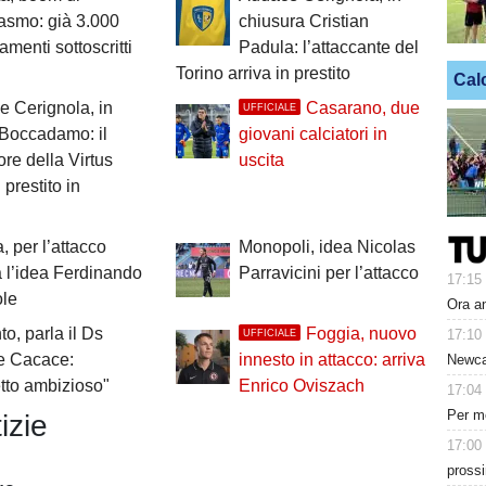
asmo: già 3.000
chiusura Cristian
menti sottoscritti
Padula: l’attaccante del
Torino arriva in prestito
Cal
 Cerignola, in
Casarano, due
UFFICIALE
 Boccadamo: il
giovani calciatori in
ore della Virtus
uscita
 prestito in
, per l’attacco
Monopoli, idea Nicolas
 l’idea Ferdinando
Parravicini per l’attacco
17:15
ole
Ora an
to, parla il Ds
Foggia, nuovo
17:10
UFFICIALE
e Cacace:
innesto in attacco: arriva
Newcas
tto ambizioso"
Enrico Oviszach
17:04
Per me
izie
17:00
pross