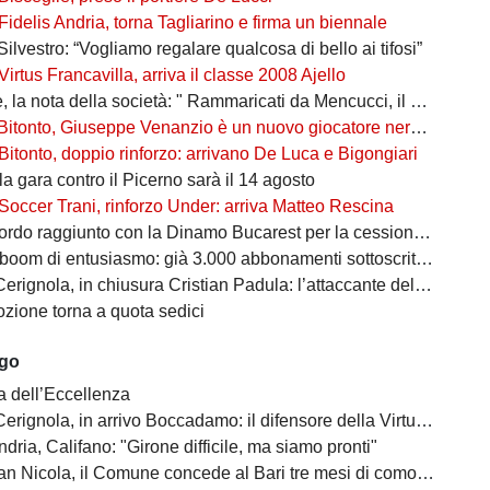
Fidelis Andria, torna Tagliarino e firma un biennale
Silvestro: “Vogliamo regalare qualcosa di bello ai tifosi”
Virtus Francavilla, arriva il classe 2008 Ajello
 nota della società: " Rammaricati da Mencucci, il 10 CDA straordinario"
Bitonto, Giuseppe Venanzio è un nuovo giocatore neroverde
Bitonto, doppio rinforzo: arrivano De Luca e Bigongiari
 la gara contro il Picerno sarà il 14 agosto
Soccer Trani, rinforzo Under: arriva Matteo Rescina
do raggiunto con la Dinamo Bucarest per la cessione di Matthias Verreth
oom di entusiasmo: già 3.000 abbonamenti sottoscritti per la Serie C
ola, in chiusura Cristian Padula: l’attaccante del Torino arriva in prestito
zione torna a quota sedici
ago
a dell’Eccellenza
a, in arrivo Boccadamo: il difensore della Virtus Entella verso il prestito in gialloblù
ndria, Califano: "Girone difficile, ma siamo pronti"
cola, il Comune concede al Bari tre mesi di comodato d’uso precario: i dettagli