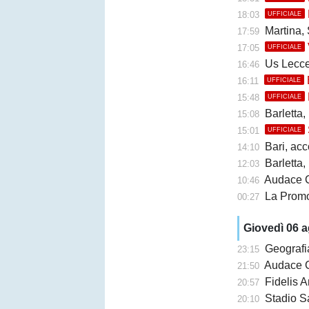
18:03
UFFICIALE
Martina, 
17:59
17:05
UFFICIALE
Us Lecce, la
16:46
16:11
UFFICIALE
15:48
UFFICIALE
Barletta,
15:08
15:01
UFFICIALE
Bari, accor
14:10
Barletta, b
12:03
Audace Cerign
10:46
La Promo
00:27
Giovedì 06 
Geografi
23:15
Audace Cerignol
21:50
Fidelis A
20:57
Stadio San Ni
20:10