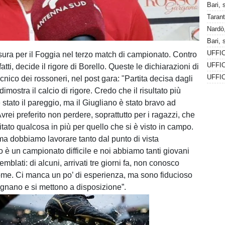
Bari, 
Nardò,
isura per il Foggia nel terzo match di campionato. Contro
fatti, decide il rigore di Borello. Queste le dichiarazioni di
UFFIC
cnico dei rossoneri, nel post gara: "Partita decisa dagli
imostra il calcio di rigore. Credo che il risultato più
stato il pareggio, ma il Giugliano è stato bravo ad
Avrei preferito non perdere, soprattutto per i ragazzi, che
tato qualcosa in più per quello che si è visto in campo.
 ma dobbiamo lavorare tanto dal punto di vista
o è un campionato difficile e noi abbiamo tanti giovani
blati: di alcuni, arrivati tre giorni fa, non conosco
me. Ci manca un po’ di esperienza, ma sono fiducioso
gnano e si mettono a disposizione”.