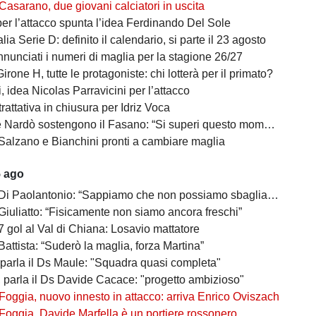
Casarano, due giovani calciatori in uscita
per l’attacco spunta l’idea Ferdinando Del Sole
lia Serie D: definito il calendario, si parte il 23 agosto
nunciati i numeri di maglia per la stagione 26/27
irone H, tutte le protagoniste: chi lotterà per il primato?
 idea Nicolas Parravicini per l’attacco
 trattativa in chiusura per Idriz Voca
Nardò sostengono il Fasano: “Si superi questo momento quanto prima”
Salzano e Bianchini pronti a cambiare maglia
5 ago
 Di Paolantonio: “Sappiamo che non possiamo sbagliare”
Giuliatto: “Fisicamente non siamo ancora freschi”
7 gol al Val di Chiana: Losavio mattatore
Battista: “Suderò la maglia, forza Martina”
 parla il Ds Maule: "Squadra quasi completa"
, parla il Ds Davide Cacace: "progetto ambizioso"
Foggia, nuovo innesto in attacco: arriva Enrico Oviszach
Foggia, Davide Marfella è un portiere rossonero