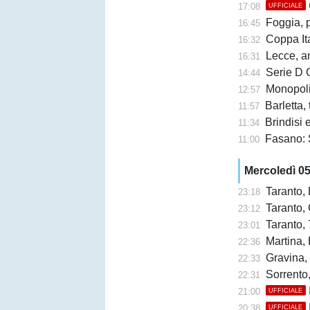
17:08
UFFICIALE
Foggia, 
16:45
Coppa Ita
16:32
Lecce, an
16:31
Serie D G
14:44
Monopoli,
12:57
Barletta,
11:57
Brindisi e 
11:34
Fasano: 
11:00
Mercoledì 0
Taranto,
23:18
Taranto, 
23:12
Taranto, 
23:01
Martina, 
22:36
Gravina,
22:33
Sorrento
22:31
21:00
UFFICIALE
20:38
UFFICIALE