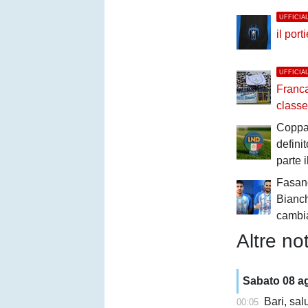
UFFICIA
il por
UFFICIA
Francav
classe
Coppa 
definit
parte 
Fasan
Bianch
cambi
Altre not
Sabato 08 a
Bari, sal
00:05