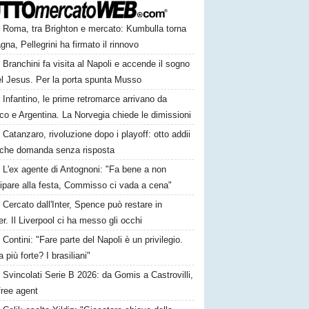
Roma, tra Brighton e mercato: Kumbulla torna
gna, Pellegrini ha firmato il rinnovo
Branchini fa visita al Napoli e accende il sogno
el Jesus. Per la porta spunta Musso
Infantino, le prime retromarce arrivano da
o e Argentina. La Norvegia chiede le dimissioni
Catanzaro, rivoluzione dopo i playoff: otto addii
lche domanda senza risposta
L'ex agente di Antognoni: "Fa bene a non
ipare alla festa, Commisso ci vada a cena"
Cercato dall'Inter, Spence può restare in
r. Il Liverpool ci ha messo gli occhi
Contini: "Fare parte del Napoli è un privilegio.
a più forte? I brasiliani"
Svincolati Serie B 2026: da Gomis a Castrovilli,
 free agent