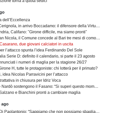
zione torna a quota sedici
ago
a dell’Eccellenza
a, in arrivo Boccadamo: il difensore della Virtus Entella verso il prestito in gialloblù
ndria, Califano: "Girone difficile, ma siamo pronti"
cola, il Comune concede al Bari tre mesi di comodato d’uso precario: i dettagli
Casarano, due giovani calciatori in uscita
per l’attacco spunta l’idea Ferdinando Del Sole
lia Serie D: definito il calendario, si parte il 23 agosto
nunciati i numeri di maglia per la stagione 26/27
irone H, tutte le protagoniste: chi lotterà per il primato?
 idea Nicolas Parravicini per l’attacco
 trattativa in chiusura per Idriz Voca
Nardò sostengono il Fasano: “Si superi questo momento quanto prima”
Salzano e Bianchini pronti a cambiare maglia
5 ago
 Di Paolantonio: “Sappiamo che non possiamo sbagliare”