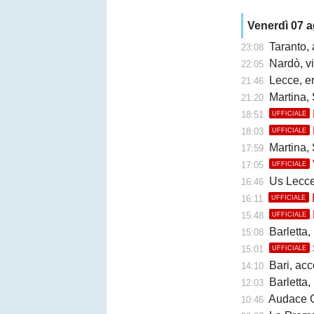
Venerdì 07 
Taranto, 
23:08
Nardò, vi
22:05
Lecce, en
21:46
Martina, 
21:20
18:51
UFFICIALE
18:03
UFFICIALE
Martina, 
17:59
17:05
UFFICIALE
Us Lecce, la
16:46
16:11
UFFICIALE
15:48
UFFICIALE
Barletta,
15:08
15:01
UFFICIALE
Bari, accor
14:10
Barletta, b
12:03
Audace Cerign
10:46