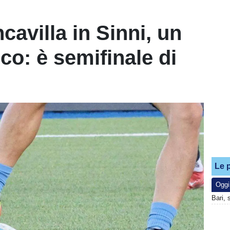
avilla in Sinni, un
co: è semifinale di
Le p
Oggi
Bari, 