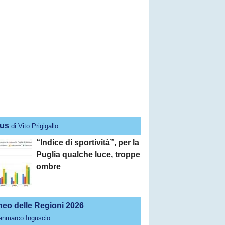
us
di Vito Prigigallo
“Indice di sportività”, per la
Puglia qualche luce, troppe
ombre
neo delle Regioni 2026
ianmarco Inguscio