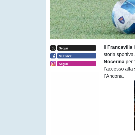
Il
Francavilla 
Segui
storia sportiv
Mi Piace
Nocerina
per 
Segui
l’accesso alla
l’Ancona.