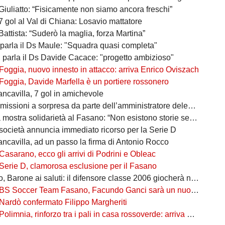
Giuliatto: “Fisicamente non siamo ancora freschi”
7 gol al Val di Chiana: Losavio mattatore
Battista: “Suderò la maglia, forza Martina”
 parla il Ds Maule: "Squadra quasi completa"
, parla il Ds Davide Cacace: "progetto ambizioso"
Foggia, nuovo innesto in attacco: arriva Enrico Oviszach
Foggia, Davide Marfella è un portiere rossonero
ancavilla, 7 gol in amichevole
missioni a sorpresa da parte dell’amministratore delegato
mostra solidarietà al Fasano: “Non esistono storie senza avversari”
società annuncia immediato ricorso per la Serie D
ancavilla, ad un passo la firma di Antonio Rocco
Casarano, ecco gli arrivi di Podrini e Obleac
Serie D, clamorosa esclusione per il Fasano
Barone ai saluti: il difensore classe 2006 giocherà nel Lanciano
BS Soccer Team Fasano, Facundo Ganci sarà un nuovo giocatore
Nardò confermato Filippo Margheriti
Polimnia, rinforzo tra i pali in casa rossoverde: arriva Victor De Caro