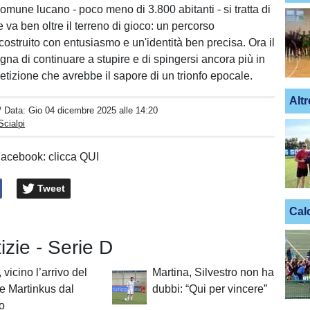
comune lucano - poco meno di 3.800 abitanti - si tratta di
va ben oltre il terreno di gioco: un percorso
costruito con entusiasmo e un'identità ben precisa. Ora il
gna di continuare a stupire e di spingersi ancora più in
etizione che avrebbe il sapore di un trionfo epocale.
Altr
/ Data:
Gio 04 dicembre 2025 alle 14:20
Scialpi
Facebook: clicca QUI
Tweet
Cal
tizie - Serie D
 vicino l’arrivo del
Martina, Silvestro non ha
re Martinkus dal
dubbi: “Qui per vincere”
o