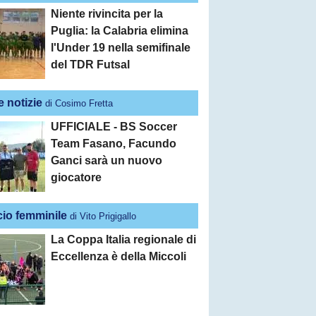
Niente rivincita per la
Puglia: la Calabria elimina
l'Under 19 nella semifinale
del TDR Futsal
e notizie
di Cosimo Fretta
UFFICIALE - BS Soccer
Team Fasano, Facundo
Ganci sarà un nuovo
giocatore
cio femminile
di Vito Prigigallo
La Coppa Italia regionale di
Eccellenza è della Miccoli