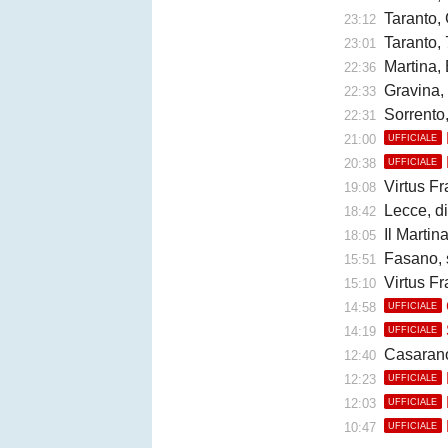
Taranto, 
23:12
Taranto, 
23:01
Martina, 
22:36
Gravina,
22:33
Sorrento
22:31
21:00
UFFICIALE
20:38
UFFICIALE
Virtus Fr
19:08
Lecce, di
18:42
Il Martina 
18:05
Fasano, 
15:51
Virtus Fr
15:10
14:58
UFFICIALE
14:19
UFFICIALE
Casarano, 
12:40
12:23
UFFICIALE
12:03
UFFICIALE
10:47
UFFICIALE