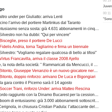
00:15
Juvent
ago
00:11
altro under per Giuliatto: arriva Lenti
"Sono 
cino l’arrivo del portiere Martinkus dal Taranto
tusiasmo senza sosta: già 4.631 abbonamenti in cinque giorni
Silvestro non ha dubbi: “Qui per vincere”
Bisceglie, preso il portiere De Lucci
Fidelis Andria, torna Tagliarino e firma un biennale
Silvestro: “Vogliamo regalare qualcosa di bello ai tifosi”
Virtus Francavilla, arriva il classe 2008 Ajello
 nota della società: " Rammaricati da Mencucci, il 10 CDA straordinario"
Bitonto, Giuseppe Venanzio è un nuovo giocatore neroverde
Bitonto, doppio rinforzo: arrivano De Luca e Bigongiari
 la gara contro il Picerno sarà il 14 agosto
Soccer Trani, rinforzo Under: arriva Matteo Rescina
do raggiunto con la Dinamo Bucarest per la cessione di Matthias Verreth
oom di entusiasmo: già 3.000 abbonamenti sottoscritti per la Serie C
ola, in chiusura Cristian Padula: l’attaccante del Torino arriva in prestito