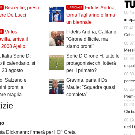
Bisceglie, preso
Fidelis Andria,
LE
UFFICIALE
00:45
tiere De Lucci
torna Tagliarino e firma
in Spa
un biennale
00:41
Virtus
Fidelis Andria, Califano:
LE
Gabri
illa, arriva il
"Girone difficile, ma
00:37
 2008 Ajello
siamo pronti"
Messic
Italia Serie D:
Serie D Girone H, tutte le
00:34
o il calendario, si
protagoniste: chi lotterà
e qua
il 23 agosto
per il primato?
00:30
o: Salzano e
Gravina, parla il Ds
partec
ini pronti a
Maule: "Squadra quasi
00:26
are maglia
completa"
Premie
izie
00:23
Chi tir
00:19
go
tutti i
uta Dickmann: firmerà per l’Ofi Creta