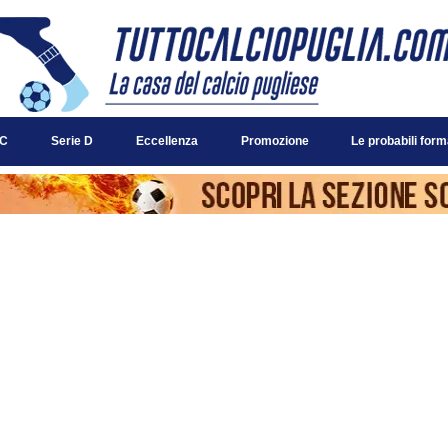
 C
Serie D
Eccellenza
Promozione
Le probabili form