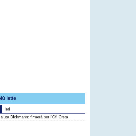
iù lette
Ieri
saluta Dickmann: firmerà per l’Ofi Creta