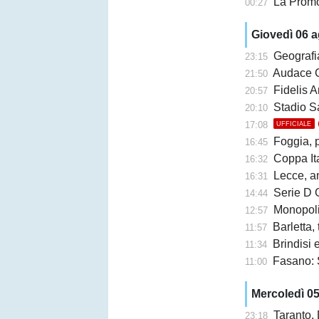
La Promo
00:27
Giovedì 06 
Geografi
23:15
Audace Cerignol
21:50
Fidelis A
20:57
Stadio San Ni
20:10
17:08
UFFICIALE
Foggia, 
16:45
Coppa Ita
16:32
Lecce, an
16:31
Serie D G
14:44
Monopoli,
12:57
Barletta,
11:57
Brindisi e 
11:34
Fasano: 
11:00
Mercoledì 0
Taranto,
23:18