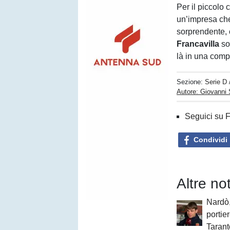
Per il piccolo 
un’impresa che 
sorprendente, 
Francavilla
so
là in una comp
Sezione:
Serie D
Autore: Giovanni 
Seguici su 
Condividi
Altre no
Nardò,
portie
Tarant