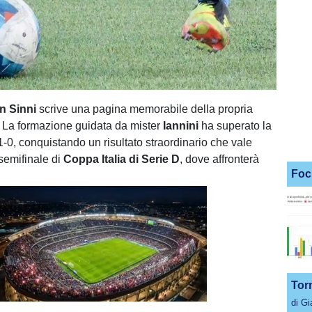
in Sinni
scrive una pagina memorabile della propria
a. La formazione guidata da mister
Iannini
ha superato la
1-0, conquistando un risultato straordinario che vale
 semifinale di
Coppa Italia di Serie D
, dove affronterà
Foc
Tor
Unmute
Loaded
:
100.00%
di G