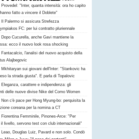
Provedel: "Inter, quanta intensità: ora ho capito
anno fatto a vincere il Doblete"
Il Palermo si assicura Strefezza
lympiakos FC: per lui contratto pluriennale
Dopo Cucurella, anche Gavi mantiene la
ssa: ecco il nuovo look rosa shocking
Fantacalcio, l'analisi del nuovo acquisto della
tus Alajbegovic
Mkhitaryan sui giovani dell'Inter: "Stankovic ha
reso la strada giusta". E parla di Topalovic
Eleganza, carattere e indipendenza: gli
nti delle nuove divise Nike del Como Women
Non c'è pace per Hong Myung-bo: perquisita la
azione coreana per la nomina a CT
Fiorentina Femminile, Pinones-Arce: "Per
 il livello, servono test con club internazionali"
Leao, Douglas Luiz, Pavard e non solo. Condò