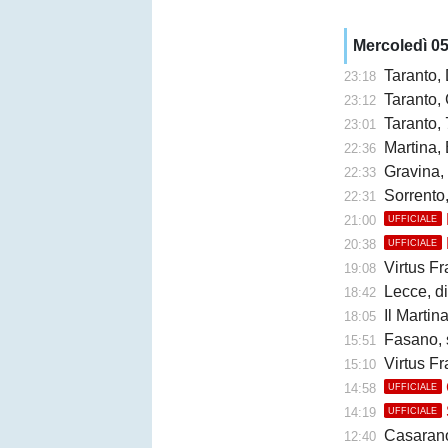
Mercoledì 0
Taranto,
23:18
Taranto, 
23:12
Taranto, 
23:01
Martina, 
22:36
Gravina,
22:33
Sorrento
22:31
21:00
UFFICIALE
20:38
UFFICIALE
Virtus Fr
19:08
Lecce, di
18:42
Il Martina 
18:05
Fasano, 
15:51
Virtus Fr
15:10
14:58
UFFICIALE
14:19
UFFICIALE
Casarano, 
12:40