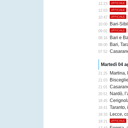
12:23
UFFICIALE
12:03
UFFICIALE
10:47
UFFICIALE
Bari-Sibil
10:00
09:02
UFFICIALE
Bari e Barl
08:16
Bari, Taran
08:00
Casarano 
07:52
Martedì 04 
Martina,
21:25
Bisceglie,
21:03
Casarano, F
21:01
Nardò, l’
20:51
Cerignola
18:45
Taranto, 
18:41
Lecce, c
18:33
18:21
UFFICIALE
Foggia, a