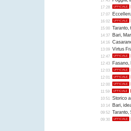
17:43
17:28
UFFICIALE
Eccellen
17:07
16:02
UFFICIALE
Taranto, trat
15:00
Bari, Marino
14:37
Casarano,
14:16
Virtus Fr
13:09
12:47
UFFICIALE
Fasano, 
12:43
12:03
UFFICIALE
12:01
UFFICIALE
12:00
UFFICIALE
11:59
UFFICIALE
Storico a
10:51
Bari, ide
10:14
Taranto, S
09:52
09:30
UFFICIALE