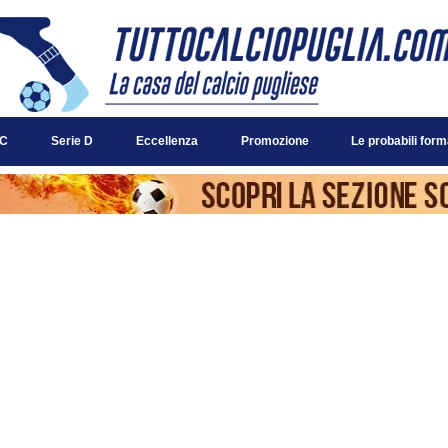
 C
Serie D
Eccellenza
Promozione
Le probabili form