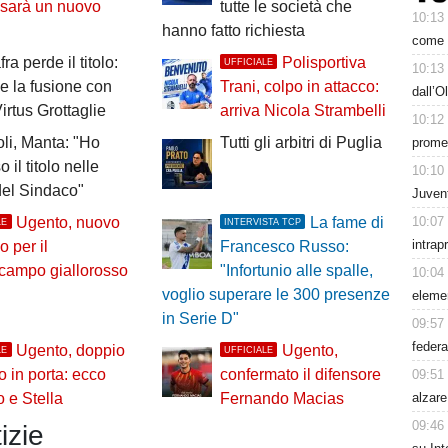
 sarà un nuovo
tutte le società che
10:13
hanno fatto richiesta
come h
a perde il titolo:
Polisportiva
UFFICIALE
10:13
ale la fusione con
Trani, colpo in attacco:
dall’O
irtus Grottaglie
arriva Nicola Strambelli
10:12
oli, Manta: "Ho
Tutti gli arbitri di Puglia
prome
 il titolo nelle
10:10
el Sindaco"
Juven
10:07
Ugento, nuovo
La fame di
LE
INTERVISTA TCP
intrap
o per il
Francesco Russo:
campo giallorosso
"Infortunio alle spalle,
10:04
voglio superare le 300 presenze
eleme
in Serie D"
09:57
feder
Ugento, doppio
Ugento,
LE
UFFICIALE
zo in porta: ecco
confermato il difensore
09:51
alzare
 e Stella
Fernando Macias
09:46
izie