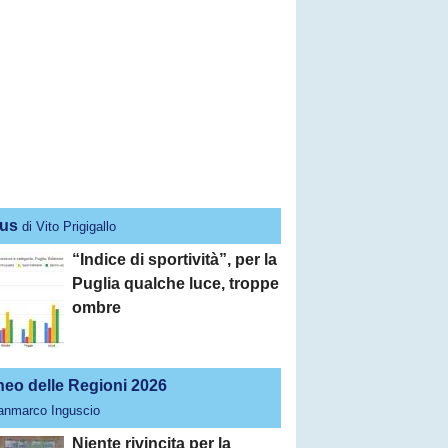
us
di Vito Prigigallo
“Indice di sportività”, per la
Puglia qualche luce, troppe
ombre
neo delle Regioni 2026
ianmarco Inguscio
Niente rivincita per la