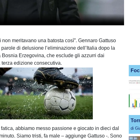
i non meritavano una batosta così”. Gennaro Gattuso
arole di delusione l’eliminazione dell’Italia dopo la
la Bosnia Erzegovina, che esclude gli azzurri dai
a terza edizione consecutiva.
Foc
Unmute
Loaded
:
100.00%
Tor
 fatica, abbiamo messo passione e giocato in dieci dal
di G
inuto. Siamo tristi, fa male – aggiunge Gattuso -. Sono