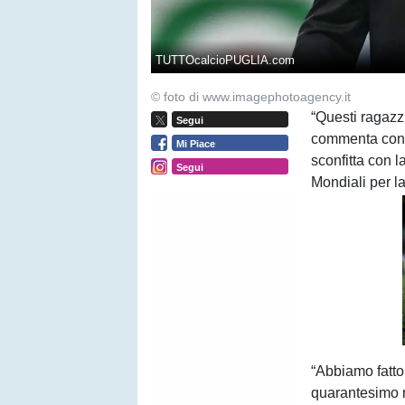
TUTTOcalcioPUGLIA.com
© foto di www.imagephotoagency.it
“Questi ragazz
Segui
commenta con p
Mi Piace
sconfitta con 
Segui
Mondiali per l
“Abbiamo fatto
quarantesimo m