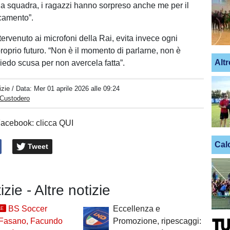
la squadra, i ragazzi hanno sorpreso anche me per il
ccamento”.
intervenuto ai microfoni della Rai, evita invece ogni
proprio futuro. “Non è il momento di parlarne, non è
Altr
iedo scusa per non avercela fatta”.
izie
/ Data:
Mer 01 aprile 2026 alle 09:24
 Custodero
Facebook: clicca QUI
Cal
Tweet
izie - Altre notizie
BS Soccer
Eccellenza e
LE
Fasano, Facundo
Promozione, ripescaggi: