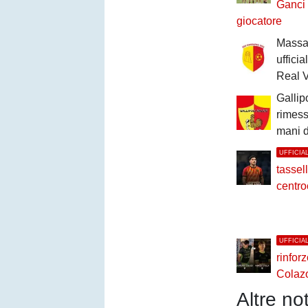
Ganci
giocatore
Massafr
uffici
Real V
Gallip
rimesso
mani d
UFFICIA
tassell
centro
UFFICIA
rinfor
Colazo
Altre not