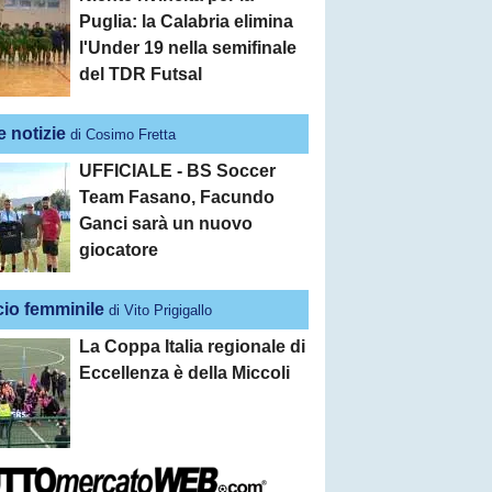
Puglia: la Calabria elimina
l'Under 19 nella semifinale
del TDR Futsal
e notizie
di Cosimo Fretta
UFFICIALE - BS Soccer
Team Fasano, Facundo
Ganci sarà un nuovo
giocatore
cio femminile
di Vito Prigigallo
La Coppa Italia regionale di
Eccellenza è della Miccoli