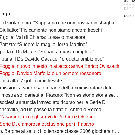
su Int
09:42
5 ago
conclu
 Di Paolantonio: “Sappiamo che non possiamo sbagliare”
Giuliatto: “Fisicamente non siamo ancora freschi”
7 gol al Val di Chiana: Losavio mattatore
Battista: “Suderò la maglia, forza Martina”
 parla il Ds Maule: "Squadra quasi completa"
, parla il Ds Davide Cacace: "progetto ambizioso"
Foggia, nuovo innesto in attacco: arriva Enrico Oviszach
Foggia, Davide Marfella è un portiere rossonero
ancavilla, 7 gol in amichevole
missioni a sorpresa da parte dell’amministratore delegato
mostra solidarietà al Fasano: “Non esistono storie senza avversari”
società annuncia immediato ricorso per la Serie D
ancavilla, ad un passo la firma di Antonio Rocco
Casarano, ecco gli arrivi di Podrini e Obleac
Serie D, clamorosa esclusione per il Fasano
Barone ai saluti: il difensore classe 2006 giocherà nel Lanciano