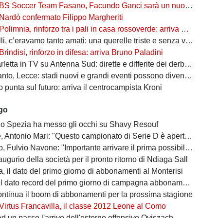
BS Soccer Team Fasano, Facundo Ganci sarà un nuovo giocatore
Nardò confermato Filippo Margheriti
Polimnia, rinforzo tra i pali in casa rossoverde: arriva Victor De Caro
li, c’eravamo tanto amati: una querelle triste e senza vincitori
Brindisi, rinforzo in difesa: arriva Bruno Paladini
etta in TV su Antenna Sud: dirette e differite dei derby più attesi
to, Lecce: stadi nuovi e grandi eventi possono diventare opportunità
punta sul futuro: arriva il centrocampista Kroni
ago
 lo Spezia ha messo gli occhi su Shavy Resouf
 Antonio Mari: "Questo campionato di Serie D è aperto a tutti"
ulvio Navone: "Importante arrivare il prima possibile alla salvezza"
augurio della società per il pronto ritorno di Ndiaga Sall
, il dato del primo giorno di abbonamenti al Monterisi
il dato record del primo giorno di campagna abbonamenti
ontinua il boom di abbonamenti per la prossima stagione
Virtus Francavilla, il classe 2012 Leone al Como
d un passo l'arrivo dell'esterno offensivo Oviszach