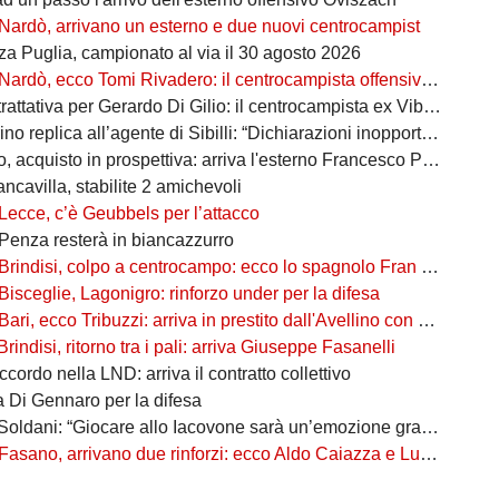
Nardò, arrivano un esterno e due nuovi centrocampist
za Puglia, campionato al via il 30 agosto 2026
Nardò, ecco Tomi Rivadero: il centrocampista offensivo argentino rinforza i granata
tativa per Gerardo Di Gilio: il centrocampista ex Vibonese nel mirino rossoblù
 replica all’agente di Sibilli: “Dichiarazioni inopportune e non veritiere”
 acquisto in prospettiva: arriva l'esterno Francesco Podrini
ancavilla, stabilite 2 amichevoli
Lecce, c’è Geubbels per l’attacco
Penza resterà in biancazzurro
Brindisi, colpo a centrocampo: ecco lo spagnolo Fran Pérez Ganfornina
Bisceglie, Lagonigro: rinforzo under per la difesa
Bari, ecco Tribuzzi: arriva in prestito dall'Avellino con diritto di riscatto
Brindisi, ritorno tra i pali: arriva Giuseppe Fasanelli
ccordo nella LND: arriva il contratto collettivo
a Di Gennaro per la difesa
oldani: “Giocare allo Iacovone sarà un’emozione grandissima”
Fasano, arrivano due rinforzi: ecco Aldo Caiazza e Luca Padovano