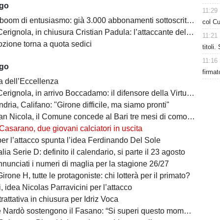
ago
11:29
oom di entusiasmo: già 3.000 abbonamenti sottoscritti per la Serie C
col Cu
ola, in chiusura Cristian Padula: l’attaccante del Torino arriva in prestito
11:21
zione torna a quota sedici
titoli
11:16
ago
firmat
a dell’Eccellenza
a, in arrivo Boccadamo: il difensore della Virtus Entella verso il prestito in gialloblù
ndria, Califano: "Girone difficile, ma siamo pronti"
cola, il Comune concede al Bari tre mesi di comodato d’uso precario: i dettagli
Casarano, due giovani calciatori in uscita
per l’attacco spunta l’idea Ferdinando Del Sole
lia Serie D: definito il calendario, si parte il 23 agosto
nunciati i numeri di maglia per la stagione 26/27
irone H, tutte le protagoniste: chi lotterà per il primato?
 idea Nicolas Parravicini per l’attacco
 trattativa in chiusura per Idriz Voca
Nardò sostengono il Fasano: “Si superi questo momento quanto prima”