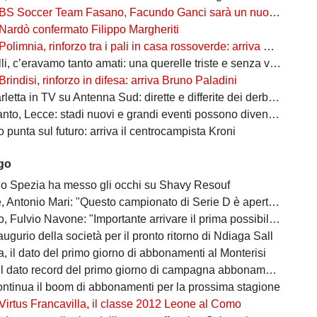
BS Soccer Team Fasano, Facundo Ganci sarà un nuovo giocatore
Nardò confermato Filippo Margheriti
Polimnia, rinforzo tra i pali in casa rossoverde: arriva Victor De Caro
li, c’eravamo tanto amati: una querelle triste e senza vincitori
Brindisi, rinforzo in difesa: arriva Bruno Paladini
etta in TV su Antenna Sud: dirette e differite dei derby più attesi
to, Lecce: stadi nuovi e grandi eventi possono diventare opportunità
punta sul futuro: arriva il centrocampista Kroni
ago
 lo Spezia ha messo gli occhi su Shavy Resouf
 Antonio Mari: "Questo campionato di Serie D è aperto a tutti"
ulvio Navone: "Importante arrivare il prima possibile alla salvezza"
augurio della società per il pronto ritorno di Ndiaga Sall
, il dato del primo giorno di abbonamenti al Monterisi
il dato record del primo giorno di campagna abbonamenti
ontinua il boom di abbonamenti per la prossima stagione
Virtus Francavilla, il classe 2012 Leone al Como