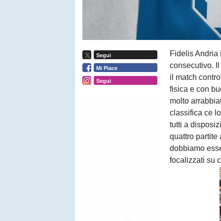
Fidelis Andria 
Segui
consecutivo. Il
Mi Piace
il match contr
Segui
fisica e con bu
molto arrabbia
classifica ce l
tutti a dispos
quattro partite
dobbiamo esser
focalizzati su 