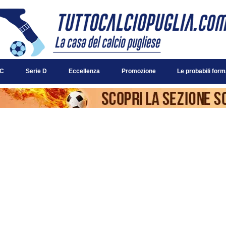
 C
Serie D
Eccellenza
Promozione
Le probabili form