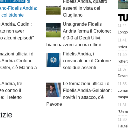
di
Fidelis Andria, quattro
ABILI FORMAZIONI
ano-Fidelis Andria:
assenti in vista del
 col tridente
Giugliano
s Andria, Cudini:
Una grande Fidelis
11:44
to non aver
Andria ferma il Crotone:
Longo
ato alcuni episodi"
è 0-0 al Degli Ulivi,
11:41
biancoazzurri ancora ultimi
arriva
azioni ufficiali di
Fidelis Andria, i
11:40
s Andria-Crotone:
convocati per il Crotone:
l'offer
 Orfei, c'è Marino a
solo due assenti
11:37
Dovre
 Andria, tre
Le formazioni ufficiali di
11:35
e contro il
Fidelis Andria-Gelbison:
comuni
traspa
: il referto
novità in attacco, c'è
Pavone
11:31
"Un re
izie
11:30
Hautek