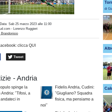
Tor
di G
Unmute
Loaded
:
100.00%
 Data:
Sab 25 marzo 2023 alle 11:00
ud.com - Lorenzo Ruggieri
 Brandonisio
Facebook: clicca QUI
Altr
Tweet
izie - Andria
opulo spinge la
Fidelis Andria, Cudini:
Cal
 Andria: "Tifosi, a
"Giugliano? Squadra
 andateci in
fisica, ma pensiamo a
noi"