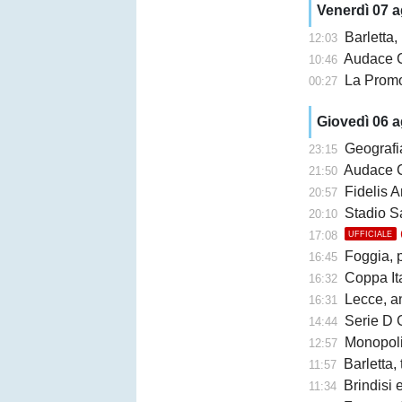
Venerdì 07 
Barletta, b
12:03
Audace Cerign
10:46
La Promo
00:27
Giovedì 06 
Geografi
23:15
Audace Cerignol
21:50
Fidelis A
20:57
Stadio San Ni
20:10
17:08
UFFICIALE
Foggia, 
16:45
Coppa Ita
16:32
Lecce, an
16:31
Serie D G
14:44
Monopoli,
12:57
Barletta,
11:57
Brindisi e 
11:34