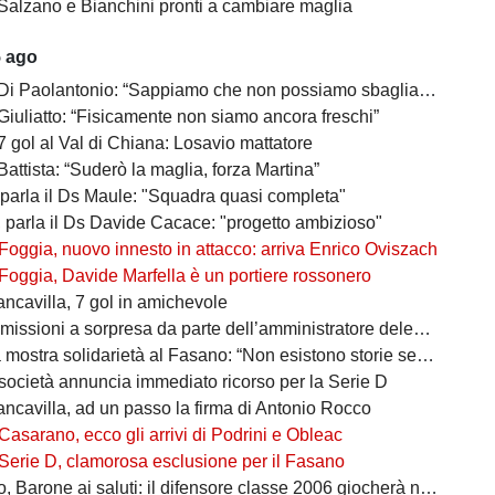
Salzano e Bianchini pronti a cambiare maglia
5 ago
 Di Paolantonio: “Sappiamo che non possiamo sbagliare”
Giuliatto: “Fisicamente non siamo ancora freschi”
7 gol al Val di Chiana: Losavio mattatore
Battista: “Suderò la maglia, forza Martina”
 parla il Ds Maule: "Squadra quasi completa"
, parla il Ds Davide Cacace: "progetto ambizioso"
Foggia, nuovo innesto in attacco: arriva Enrico Oviszach
Foggia, Davide Marfella è un portiere rossonero
ancavilla, 7 gol in amichevole
missioni a sorpresa da parte dell’amministratore delegato
mostra solidarietà al Fasano: “Non esistono storie senza avversari”
società annuncia immediato ricorso per la Serie D
ancavilla, ad un passo la firma di Antonio Rocco
Casarano, ecco gli arrivi di Podrini e Obleac
Serie D, clamorosa esclusione per il Fasano
Barone ai saluti: il difensore classe 2006 giocherà nel Lanciano