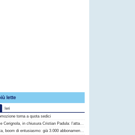
iù lette
Ieri
omozione torna a quota sedici
Audace Cerignola, in chiusura Cristian Padula: l’attaccante del Torino arriva in prestito
Barletta, boom di entusiasmo: già 3.000 abbonamenti sottoscritti per la Serie C