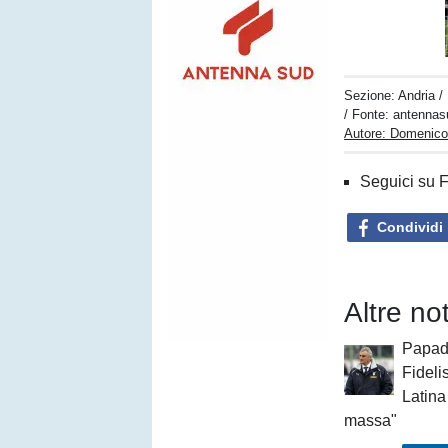
Sezione:
Andria
/
/ Fonte: antennas
Autore: Domenico
Seguici su 
Condividi
Altre not
Papad
Fidelis
Latina
massa"