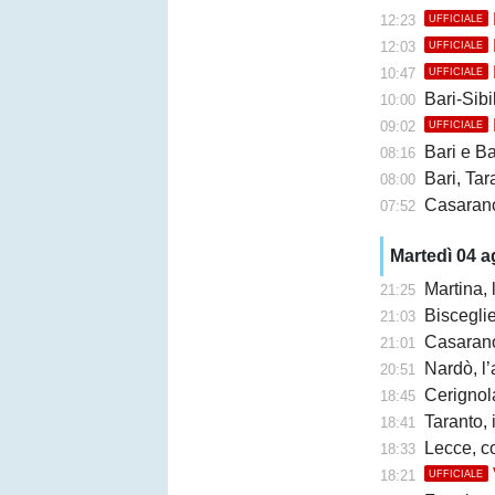
12:23
UFFICIALE
12:03
UFFICIALE
10:47
UFFICIALE
Bari-Sibil
10:00
09:02
UFFICIALE
Bari e Barl
08:16
Bari, Taran
08:00
Casarano 
07:52
Martedì 04 
Martina,
21:25
Bisceglie,
21:03
Casarano, F
21:01
Nardò, l’
20:51
Cerignola
18:45
Taranto, 
18:41
Lecce, c
18:33
18:21
UFFICIALE