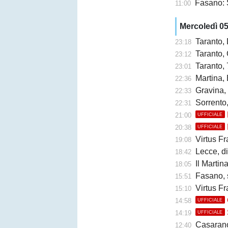
Fasano: 
11:00
Mercoledì 0
Taranto,
23:18
Taranto, 
23:12
Taranto, 
23:01
Martina, 
22:36
Gravina,
22:33
Sorrento
22:31
21:00
UFFICIALE
20:38
UFFICIALE
Virtus Fr
19:08
Lecce, di
18:42
Il Martina 
18:05
Fasano, 
15:51
Virtus Fr
15:10
14:58
UFFICIALE
14:19
UFFICIALE
Casarano, 
12:40