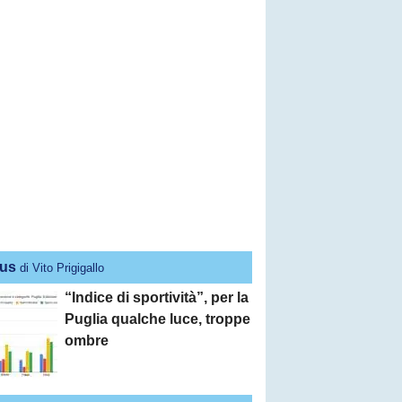
us
di Vito Prigigallo
“Indice di sportività”, per la
Puglia qualche luce, troppe
ombre