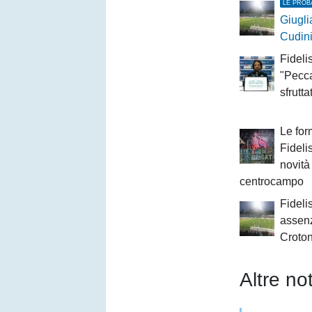
LE PROB
Giugli
Cudini
Fideli
"Pecca
sfrutt
Le form
Fideli
novità
centrocampo
Fidelis
assenz
Crotone
Altre not