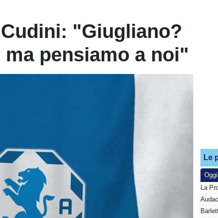
 Cudini: "Giugliano?
, ma pensiamo a noi"
Le p
Oggi
La Pr