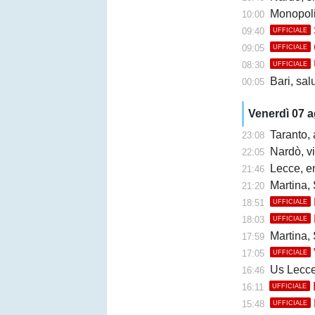
Monopoli
10:00
09:40
UFFICIALE
09:05
UFFICIALE
08:30
UFFICIALE
Bari, sal
00:05
Venerdì 07 
Taranto, 
23:08
Nardò, vi
22:05
Lecce, en
21:46
Martina, 
21:20
18:51
UFFICIALE
18:03
UFFICIALE
Martina, 
17:59
17:05
UFFICIALE
Us Lecce, la
16:46
16:11
UFFICIALE
15:48
UFFICIALE