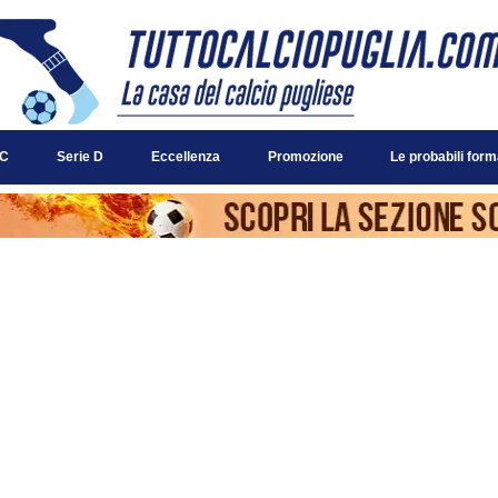
 C
Serie D
Eccellenza
Promozione
Le probabili form