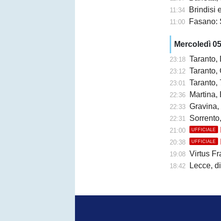
Brindisi e 
11:34
Fasano: 
11:00
Mercoledì 0
Taranto,
23:18
Taranto, 
23:12
Taranto, 
23:01
Martina, 
22:36
Gravina,
22:33
Sorrento
22:31
21:00
UFFICIALE
20:38
UFFICIALE
Virtus Fr
19:08
Lecce, di
18:42