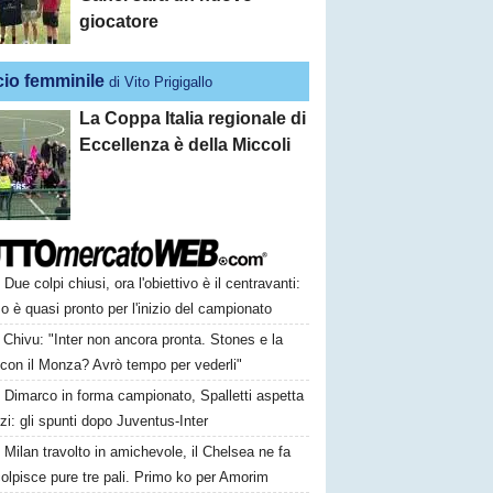
giocatore
cio femminile
di Vito Prigigallo
La Coppa Italia regionale di
Eccellenza è della Miccoli
Due colpi chiusi, ora l'obiettivo è il centravanti:
o è quasi pronto per l'inizio del campionato
Chivu: "Inter non ancora pronta. Stones e la
 con il Monza? Avrò tempo per vederli"
Dimarco in forma campionato, Spalletti aspetta
orzi: gli spunti dopo Juventus-Inter
Milan travolto in amichevole, il Chelsea ne fa
colpisce pure tre pali. Primo ko per Amorim