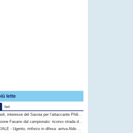
iù lette
Ieri
Monopoli, interesse del Savoia per l’attaccante Philip Yeboah
Esclusione Fasano dal campionato: ricorso strada difficile, calciatori in fuga
UFFICIALE - Ugento, rinforzo in difesa: arriva Aldo Graziano