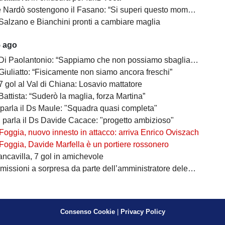
Nardò sostengono il Fasano: “Si superi questo momento quanto prima”
Salzano e Bianchini pronti a cambiare maglia
5 ago
 Di Paolantonio: “Sappiamo che non possiamo sbagliare”
Giuliatto: “Fisicamente non siamo ancora freschi”
7 gol al Val di Chiana: Losavio mattatore
Battista: “Suderò la maglia, forza Martina”
 parla il Ds Maule: "Squadra quasi completa"
, parla il Ds Davide Cacace: "progetto ambizioso"
Foggia, nuovo innesto in attacco: arriva Enrico Oviszach
Foggia, Davide Marfella è un portiere rossonero
ancavilla, 7 gol in amichevole
missioni a sorpresa da parte dell’amministratore delegato
Consenso Cookie
|
Privacy Policy