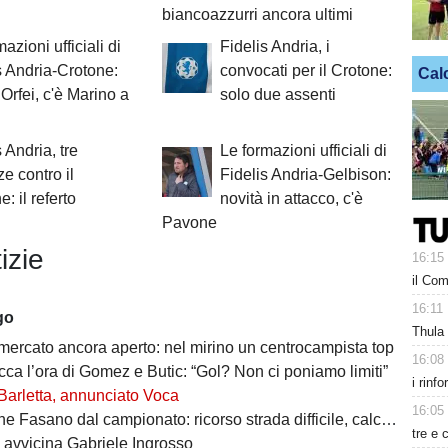
biancoazzurri ancora ultimi
azioni ufficiali di
Fidelis Andria, i
s Andria-Crotone:
convocati per il Crotone:
Cal
 Orfei, c'è Marino a
solo due assenti
 Andria, tre
Le formazioni ufficiali di
e contro il
Fidelis Andria-Gelbison:
: il referto
novità in attacco, c'è
Pavone
izie
16:15
il Com
16:11
go
Thula
 mercato ancora aperto: nel mirino un centrocampista top
16:08
cca l’ora di Gomez e Butic: “Gol? Non ci poniamo limiti”
i rinf
Barletta, annunciato Voca
16:05
Fasano dal campionato: ricorso strada difficile, calciatori in fuga
tre e 
i avvicina Gabriele Ingrosso