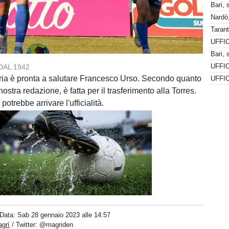
Bari, 
Nardò,
DAL 1942
ria è pronta a salutare Francesco Urso. Secondo quanto
UFFIC
ostra redazione, è fatta per il trasferimento alla Torres.
potrebbe arrivare l'ufficialità.
Unmute
Loaded
:
100.00%
 Data:
Sab 28 gennaio 2023 alle 14:57
agrì
/ Twitter:
@magriden