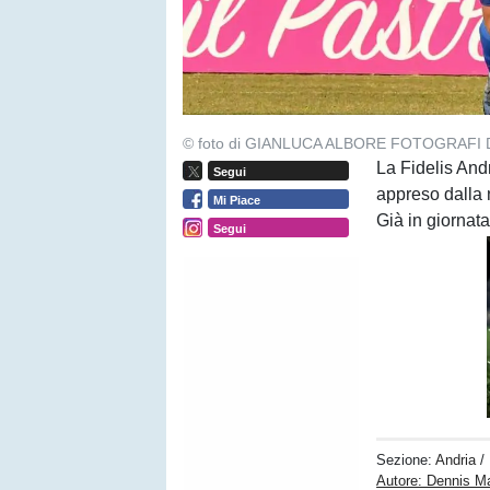
© foto di GIANLUCA ALBORE FOTOGRAFI 
La Fidelis And
Segui
appreso dalla n
Mi Piace
Già in giornata 
Segui
Sezione:
Andria
/
Autore: Dennis M