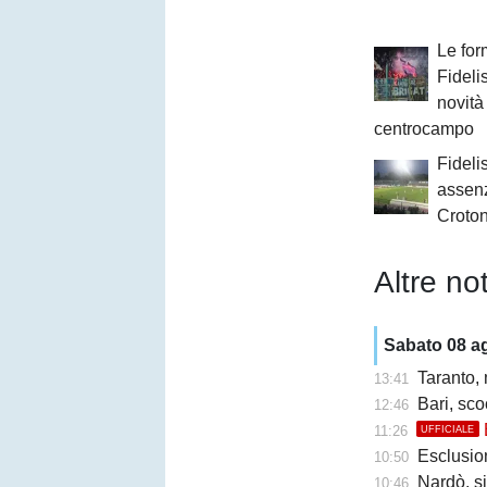
Le form
Fideli
novità
centrocampo
Fidelis
assenz
Crotone
Altre not
Sabato 08 a
Taranto,
13:41
Bari, sco
12:46
11:26
UFFICIALE
Esclusione 
10:50
Nardò, s
10:46