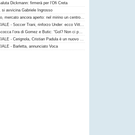
saluta Dickmann: firmerà per l’Ofi Creta
 si avvicina Gabriele Ingrosso
Taranto, mercato ancora aperto: nel mirino un centrocampista top
UFFICIALE - Soccer Trani, rinforzo Under: ecco Vittorio Sansaro
Bari, scocca l’ora di Gomez e Butic: “Gol? Non ci poniamo limiti”
UFFICIALE - Cerignola, Cristian Padula è un nuovo attaccante gialloblù
IALE - Barletta, annunciato Voca