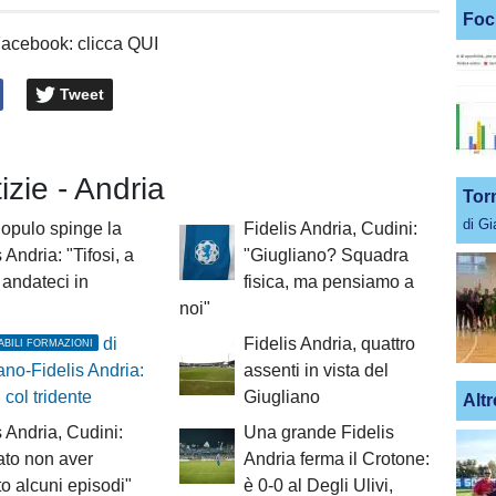
Foc
Facebook: clicca QUI
Tweet
izie - Andria
Tor
di G
opulo spinge la
Fidelis Andria, Cudini:
 Andria: "Tifosi, a
"Giugliano? Squadra
 andateci in
fisica, ma pensiamo a
noi"
di
Fidelis Andria, quattro
ABILI FORMAZIONI
ano-Fidelis Andria:
assenti in vista del
 col tridente
Giugliano
Altr
s Andria, Cudini:
Una grande Fidelis
to non aver
Andria ferma il Crotone:
ato alcuni episodi"
è 0-0 al Degli Ulivi,