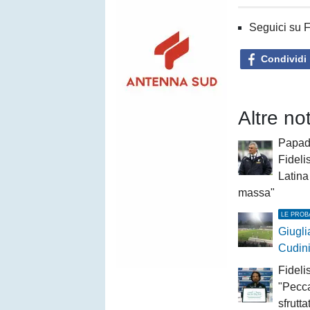
Seguici su 
Condividi
Altre not
Papad
Fidelis
Latina
massa"
LE PROB
Giugli
Cudini
Fideli
"Pecca
sfrutt