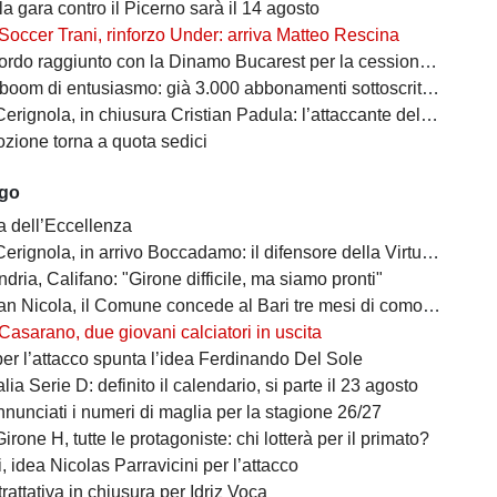
 la gara contro il Picerno sarà il 14 agosto
Soccer Trani, rinforzo Under: arriva Matteo Rescina
do raggiunto con la Dinamo Bucarest per la cessione di Matthias Verreth
oom di entusiasmo: già 3.000 abbonamenti sottoscritti per la Serie C
ola, in chiusura Cristian Padula: l’attaccante del Torino arriva in prestito
zione torna a quota sedici
ago
a dell’Eccellenza
a, in arrivo Boccadamo: il difensore della Virtus Entella verso il prestito in gialloblù
ndria, Califano: "Girone difficile, ma siamo pronti"
cola, il Comune concede al Bari tre mesi di comodato d’uso precario: i dettagli
Casarano, due giovani calciatori in uscita
per l’attacco spunta l’idea Ferdinando Del Sole
lia Serie D: definito il calendario, si parte il 23 agosto
nunciati i numeri di maglia per la stagione 26/27
irone H, tutte le protagoniste: chi lotterà per il primato?
 idea Nicolas Parravicini per l’attacco
 trattativa in chiusura per Idriz Voca