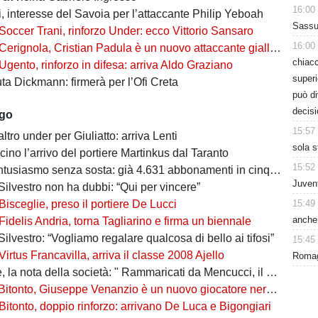
16:00
, interesse del Savoia per l’attaccante Philip Yeboah
Sassuo
Soccer Trani, rinforzo Under: ecco Vittorio Sansaro
16:00
Cerignola, Cristian Padula è un nuovo attaccante gialloblù
chiacc
Ugento, rinforzo in difesa: arriva Aldo Graziano
superi
uta Dickmann: firmerà per l’Ofi Creta
può d
decisi
ago
15:57
altro under per Giuliatto: arriva Lenti
sola s
cino l’arrivo del portiere Martinkus dal Taranto
15:52
tusiasmo senza sosta: già 4.631 abbonamenti in cinque giorni
Juvent
Silvestro non ha dubbi: “Qui per vincere”
15:49
Bisceglie, preso il portiere De Lucci
anche 
Fidelis Andria, torna Tagliarino e firma un biennale
Silvestro: “Vogliamo regalare qualcosa di bello ai tifosi”
15:45
Virtus Francavilla, arriva il classe 2008 Ajello
Romagn
 nota della società: " Rammaricati da Mencucci, il 10 CDA straordinario"
Bitonto, Giuseppe Venanzio è un nuovo giocatore neroverde
Bitonto, doppio rinforzo: arrivano De Luca e Bigongiari