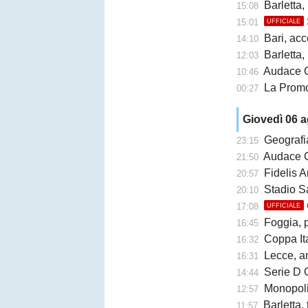
Barletta,
15:08
15:01
UFFICIALE
Bari, accor
14:10
Barletta, b
12:03
Audace Cerign
10:46
La Promo
00:27
Giovedì 06 
Geografi
23:15
Audace Cerignol
21:50
Fidelis A
20:57
Stadio San Ni
20:10
17:08
UFFICIALE
Foggia, 
16:45
Coppa Ita
16:32
Lecce, an
16:31
Serie D G
14:44
Monopoli,
12:57
Barletta,
11:57