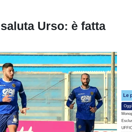
 saluta Urso: è fatta
Le p
Oggi