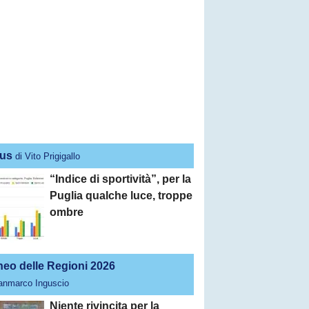
us
di Vito Prigigallo
“Indice di sportività”, per la
Puglia qualche luce, troppe
ombre
neo delle Regioni 2026
ianmarco Inguscio
Niente rivincita per la