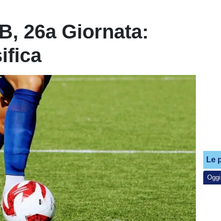
, 26a Giornata:
sifica
Le p
Oggi