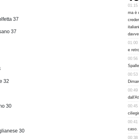
01:15
7
ma è 
lfetta 37
creder
italia
sano 37
davve
01:00
e retr
00:56
Spalle
3
00:53
ie 32
Dimarc
00:49
dall'A
ano 30
00:45
cilieg
00:41
caso. 
iglianese 30
00:38