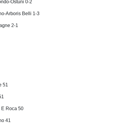
ondo-Ostuni 0-2
no-Arboris Belli 1-3
agne 2-1
e 51
51
a E Roca 50
no 41