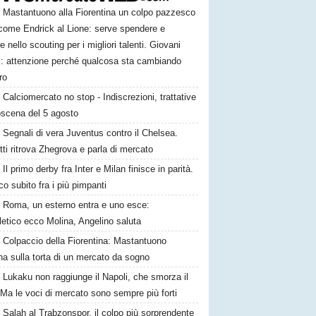
Mastantuono alla Fiorentina un colpo pazzesco
come Endrick al Lione: serve spendere e
e nello scouting per i migliori talenti. Giovani
ni: attenzione perché qualcosa sta cambiando
ro
Calciomercato no stop - Indiscrezioni, trattative
oscena del 5 agosto
Segnali di vera Juventus contro il Chelsea.
tti ritrova Zhegrova e parla di mercato
Il primo derby fra Inter e Milan finisce in parità.
o subito fra i più pimpanti
Roma, un esterno entra e uno esce:
tletico ecco Molina, Angelino saluta
Colpaccio della Fiorentina: Mastantuono
ina sulla torta di un mercato da sogno
Lukaku non raggiunge il Napoli, che smorza il
Ma le voci di mercato sono sempre più forti
Salah al Trabzonspor, il colpo più sorprendente