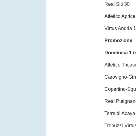
Real Siti 30
Atletico Apric
Virtus Andria 
Promozione - G
Domenica 1 m
Atletico Trica
Carovigno-Gin
Copertino-Squ
Real Putignan
Terre di Acay
Trepuzzi-Virtu