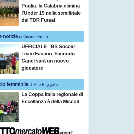
Puglia: la Calabria elimina
l'Under 19 nella semifinale
del TDR Futsal
e notizie
di Cosimo Fretta
UFFICIALE - BS Soccer
Team Fasano, Facundo
Ganci sarà un nuovo
giocatore
cio femminile
di Vito Prigigallo
La Coppa Italia regionale di
Eccellenza è della Miccoli