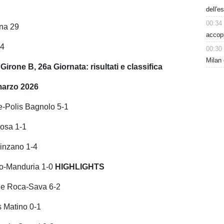
dell'e
00:34
ena 29
accop
14
00:30
Milan 
irone B, 26a Giornata: risultati e classifica
arzo 2026
se-Polis Bagnolo 5-1
osa 1-1
inzano 1-4
o-Manduria 1-0
HIGHLIGHTS
a e Roca-Sava 6-2
s Matino 0-1