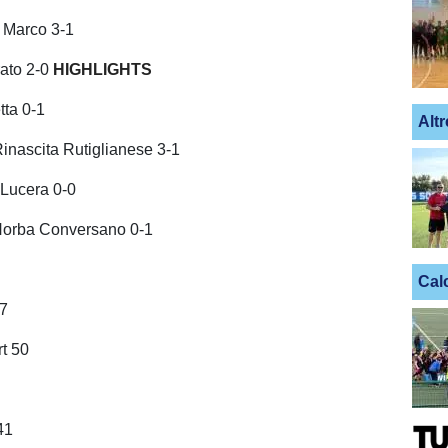
Marco 3-1
rato 2-0
HIGHLIGHTS
tta 0-1
Altr
Rinascita Rutiglianese 3-1
-Lucera 0-0
Norba Conversano 0-1
Cal
67
t 50
 41