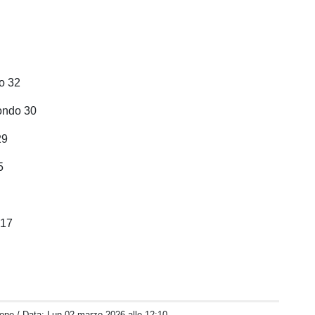
o 32
tondo 30
29
5
 17
one
/ Data:
Lun 02 marzo 2026 alle 12:10