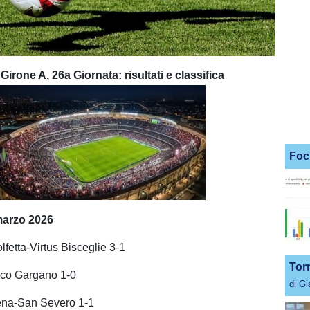
irone A, 26a Giornata: risultati e classifica
Foc
Unmute
Loaded
:
100.00%
arzo 2026
fetta-Virtus Bisceglie 3-1
Tor
ico Gargano 1-0
di G
cena-San Severo 1-1