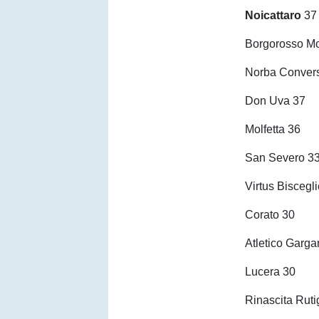
Noicattaro
3
Borgorosso Mo
Norba Conver
Don Uva 37
Molfetta 36
San Severo 3
Virtus Biscegl
Corato 30
Atletico Garg
Lucera 30
Rinascita Rut