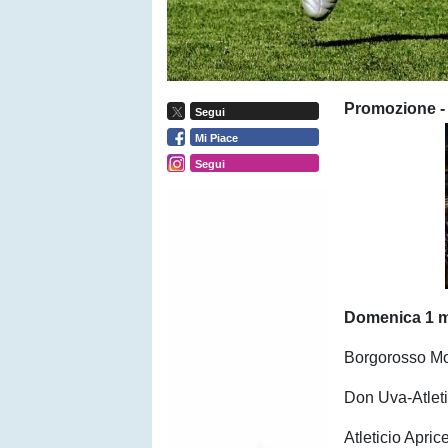
Promozione - G
Segui
Mi Piace
Segui
Domenica 1 m
Borgorosso Mol
Don Uva-Atlet
Atleticio Apri