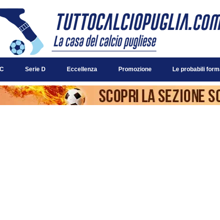
 C
Serie D
Eccellenza
Promozione
Le probabili form