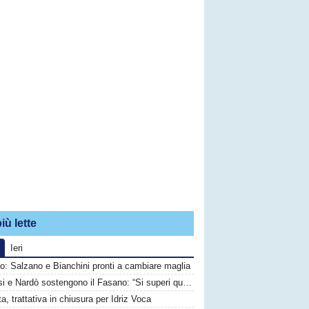
iù lette
Ieri
o: Salzano e Bianchini pronti a cambiare maglia
Brindisi e Nardò sostengono il Fasano: “Si superi questo momento quanto prima”
ta, trattativa in chiusura per Idriz Voca