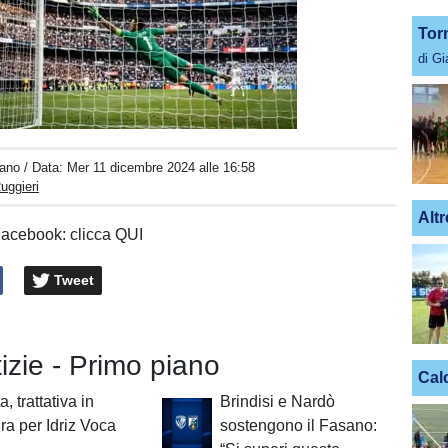
Tor
di G
Unmute
Loaded
:
100.00%
iano
/ Data:
Mer 11 dicembre 2024 alle 16:58
uggieri
Altr
Facebook: clicca QUI
Tweet
tizie - Primo piano
Cal
a, trattativa in
Brindisi e Nardò
ra per Idriz Voca
sostengono il Fasano: