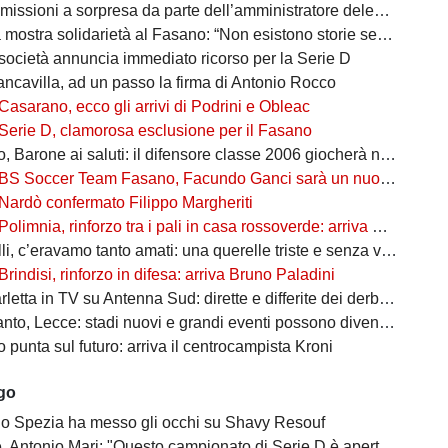
missioni a sorpresa da parte dell’amministratore delegato
mostra solidarietà al Fasano: “Non esistono storie senza avversari”
società annuncia immediato ricorso per la Serie D
ancavilla, ad un passo la firma di Antonio Rocco
Casarano, ecco gli arrivi di Podrini e Obleac
Serie D, clamorosa esclusione per il Fasano
Barone ai saluti: il difensore classe 2006 giocherà nel Lanciano
BS Soccer Team Fasano, Facundo Ganci sarà un nuovo giocatore
Nardò confermato Filippo Margheriti
Polimnia, rinforzo tra i pali in casa rossoverde: arriva Victor De Caro
li, c’eravamo tanto amati: una querelle triste e senza vincitori
Brindisi, rinforzo in difesa: arriva Bruno Paladini
etta in TV su Antenna Sud: dirette e differite dei derby più attesi
to, Lecce: stadi nuovi e grandi eventi possono diventare opportunità
punta sul futuro: arriva il centrocampista Kroni
ago
 lo Spezia ha messo gli occhi su Shavy Resouf
 Antonio Mari: "Questo campionato di Serie D è aperto a tutti"