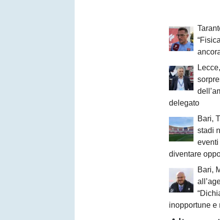
Taranto
“Fisi
ancora
Lecce,
sorpre
dell’a
delegato
Bari, 
stadi 
event
diventare oppo
Bari, 
all’age
“Dichi
inopportune e 