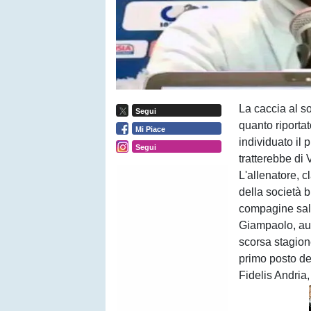
La caccia al s
Segui
quanto riporta
Mi Piace
individuato il p
Segui
tratterebbe di 
L'allenatore, 
della società 
compagine sale
Giampaolo, aut
scorsa stagion
primo posto de
Fidelis Andria,