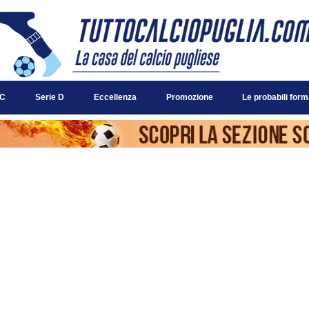
 C
Serie D
Eccellenza
Promozione
Le probabili form