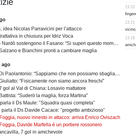
izie
13:22
finger
ago
13:21
 idea Nicolas Parravicini per l’attacco
vicino
 trattativa in chiusura per Idriz Voca
13:19
Nardò sostengono il Fasano: “Si superi questo momento quanto prima”
amiche
Salzano e Bianchini pronti a cambiare maglia
5 ago
 Di Paolantonio: “Sappiamo che non possiamo sbagliare”
Giuliatto: “Fisicamente non siamo ancora freschi”
7 gol al Val di Chiana: Losavio mattatore
Battista: “Suderò la maglia, forza Martina”
 parla il Ds Maule: "Squadra quasi completa"
, parla il Ds Davide Cacace: "progetto ambizioso"
Foggia, nuovo innesto in attacco: arriva Enrico Oviszach
Foggia, Davide Marfella è un portiere rossonero
ancavilla, 7 gol in amichevole