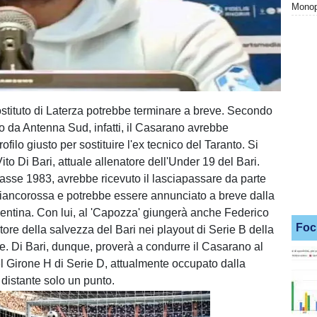
Monopo
ostituto di Laterza potrebbe terminare a breve. Secondo
to da Antenna Sud, infatti, il Casarano avrebbe
rofilo giusto per sostituire l'ex tecnico del Taranto. Si
Vito Di Bari, attuale allenatore dell'Under 19 del Bari.
classe 1983, avrebbe ricevuto il lasciapassare da parte
biancorossa e potrebbe essere annunciato a breve dalla
ntina. Con lui, al 'Capozza' giungerà anche Federico
Foc
ore della salvezza del Bari nei playout di Serie B della
e. Di Bari, dunque, proverà a condurre il Casarano al
l Girone H di Serie D, attualmente occupato dalla
 distante solo un punto.