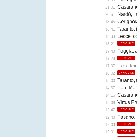
Casarano, F
21:01
Nardò, l’
20:51
Cerignola
18:45
Taranto, 
18:41
Lecce, c
18:33
18:21
UFFICIALE
Foggia, a
17:43
17:28
UFFICIALE
Eccellen
17:07
16:02
UFFICIALE
Taranto, trat
15:00
Bari, Marino
14:37
Casarano,
14:16
Virtus Fr
13:09
12:47
UFFICIALE
Fasano, 
12:43
12:03
UFFICIALE
12:01
UFFICIALE