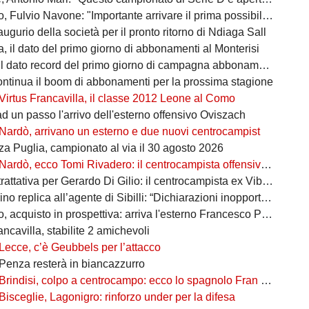
ulvio Navone: "Importante arrivare il prima possibile alla salvezza"
augurio della società per il pronto ritorno di Ndiaga Sall
, il dato del primo giorno di abbonamenti al Monterisi
il dato record del primo giorno di campagna abbonamenti
ontinua il boom di abbonamenti per la prossima stagione
Virtus Francavilla, il classe 2012 Leone al Como
d un passo l'arrivo dell'esterno offensivo Oviszach
Nardò, arrivano un esterno e due nuovi centrocampist
za Puglia, campionato al via il 30 agosto 2026
Nardò, ecco Tomi Rivadero: il centrocampista offensivo argentino rinforza i granata
tativa per Gerardo Di Gilio: il centrocampista ex Vibonese nel mirino rossoblù
 replica all’agente di Sibilli: “Dichiarazioni inopportune e non veritiere”
 acquisto in prospettiva: arriva l'esterno Francesco Podrini
ancavilla, stabilite 2 amichevoli
Lecce, c’è Geubbels per l’attacco
Penza resterà in biancazzurro
Brindisi, colpo a centrocampo: ecco lo spagnolo Fran Pérez Ganfornina
Bisceglie, Lagonigro: rinforzo under per la difesa