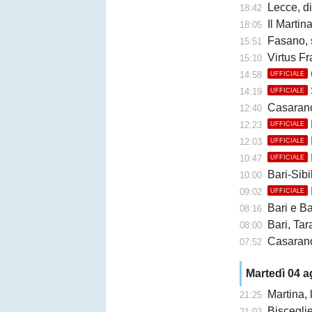
Lecce, di
18:42
Il Martina 
18:05
Fasano, 
15:51
Virtus Fr
15:10
14:58
UFFICIALE
14:19
UFFICIALE
Casarano, 
12:40
12:23
UFFICIALE
12:03
UFFICIALE
10:47
UFFICIALE
Bari-Sibil
10:00
09:02
UFFICIALE
Bari e Barl
08:16
Bari, Taran
08:00
Casarano 
07:52
Martedì 04 
Martina,
21:25
Bisceglie,
21:03