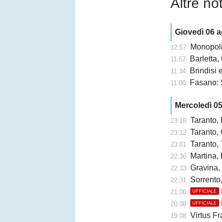
Altre not
Giovedì 06 
Monopoli,
12:57
Barletta,
11:57
Brindisi e 
11:34
Fasano: 
11:00
Mercoledì 0
Taranto,
23:18
Taranto, 
23:12
Taranto, 
23:01
Martina, 
22:36
Gravina,
22:33
Sorrento
22:31
21:00
UFFICIALE
20:38
UFFICIALE
Virtus Fr
19:08