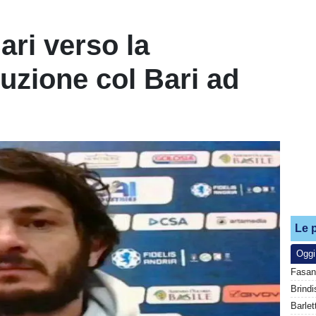
ari verso la
luzione col Bari ad
Le p
Oggi
Fasan
Barlet