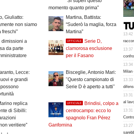
“Si superi questo
momento quanto prima”
, Giuliatto:
Martina, Battista:
camente non siamo
“Suderò la maglia, forza
 freschi”
Martina”
13:42
racco
 dimissioni a
Serie D,
UFFICIALE
sa da parte
clamorosa esclusione
13:37
mministratore
per il Fasano
confro
13:34
Milan 
Taranto, Lecce:
Bisceglie, Antonio Mari:
nuovi e grandi
"Questo campionato di
13:33
i possono
Serie D è aperto a tutti"
difen
rtunità
13:31
al lav
Marino replica
Brindisi, colpo a
UFFICIALE
13:31
nte di Sibilli:
centrocampo: ecco lo
Contra
arazioni
spagnolo Fran Pérez
non veritiere”
Ganfornina
13:27
sarebb