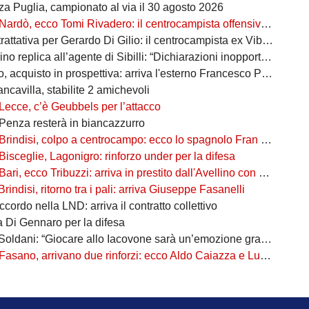
za Puglia, campionato al via il 30 agosto 2026
Nardò, ecco Tomi Rivadero: il centrocampista offensivo argentino rinforza i granata
tativa per Gerardo Di Gilio: il centrocampista ex Vibonese nel mirino rossoblù
 replica all’agente di Sibilli: “Dichiarazioni inopportune e non veritiere”
 acquisto in prospettiva: arriva l'esterno Francesco Podrini
ancavilla, stabilite 2 amichevoli
Lecce, c’è Geubbels per l’attacco
Penza resterà in biancazzurro
Brindisi, colpo a centrocampo: ecco lo spagnolo Fran Pérez Ganfornina
Bisceglie, Lagonigro: rinforzo under per la difesa
Bari, ecco Tribuzzi: arriva in prestito dall'Avellino con diritto di riscatto
Brindisi, ritorno tra i pali: arriva Giuseppe Fasanelli
ccordo nella LND: arriva il contratto collettivo
a Di Gennaro per la difesa
oldani: “Giocare allo Iacovone sarà un’emozione grandissima”
Fasano, arrivano due rinforzi: ecco Aldo Caiazza e Luca Padovano