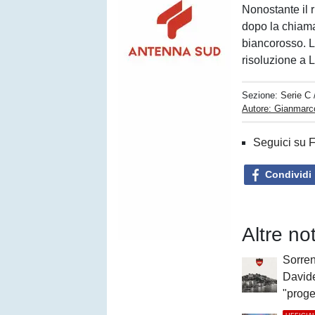
Nonostante il 
dopo la chiamat
biancorosso. L
risoluzione a L
Sezione:
Serie C
Autore: Gianmarc
Seguici su 
Condividi
Altre no
Sorren
David
"proge