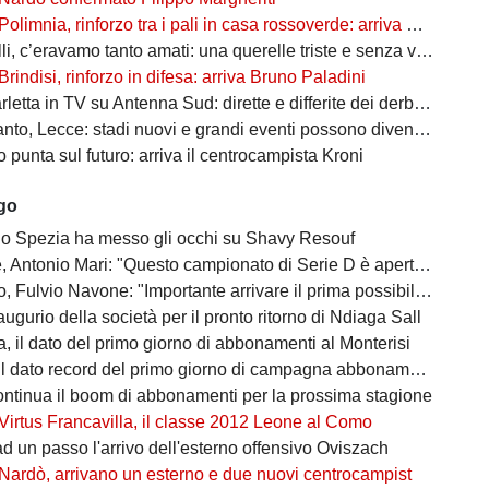
Polimnia, rinforzo tra i pali in casa rossoverde: arriva Victor De Caro
li, c’eravamo tanto amati: una querelle triste e senza vincitori
Brindisi, rinforzo in difesa: arriva Bruno Paladini
etta in TV su Antenna Sud: dirette e differite dei derby più attesi
to, Lecce: stadi nuovi e grandi eventi possono diventare opportunità
punta sul futuro: arriva il centrocampista Kroni
ago
 lo Spezia ha messo gli occhi su Shavy Resouf
 Antonio Mari: "Questo campionato di Serie D è aperto a tutti"
ulvio Navone: "Importante arrivare il prima possibile alla salvezza"
augurio della società per il pronto ritorno di Ndiaga Sall
, il dato del primo giorno di abbonamenti al Monterisi
il dato record del primo giorno di campagna abbonamenti
ontinua il boom di abbonamenti per la prossima stagione
Virtus Francavilla, il classe 2012 Leone al Como
d un passo l'arrivo dell'esterno offensivo Oviszach
Nardò, arrivano un esterno e due nuovi centrocampist