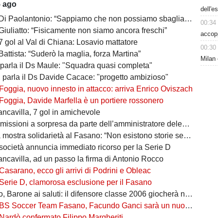
5 ago
dell'e
 Di Paolantonio: “Sappiamo che non possiamo sbagliare”
00:34
Giuliatto: “Fisicamente non siamo ancora freschi”
accop
7 gol al Val di Chiana: Losavio mattatore
00:30
Battista: “Suderò la maglia, forza Martina”
Milan 
 parla il Ds Maule: "Squadra quasi completa"
, parla il Ds Davide Cacace: "progetto ambizioso"
Foggia, nuovo innesto in attacco: arriva Enrico Oviszach
Foggia, Davide Marfella è un portiere rossonero
ancavilla, 7 gol in amichevole
missioni a sorpresa da parte dell’amministratore delegato
mostra solidarietà al Fasano: “Non esistono storie senza avversari”
società annuncia immediato ricorso per la Serie D
ancavilla, ad un passo la firma di Antonio Rocco
Casarano, ecco gli arrivi di Podrini e Obleac
Serie D, clamorosa esclusione per il Fasano
Barone ai saluti: il difensore classe 2006 giocherà nel Lanciano
BS Soccer Team Fasano, Facundo Ganci sarà un nuovo giocatore
Nardò confermato Filippo Margheriti