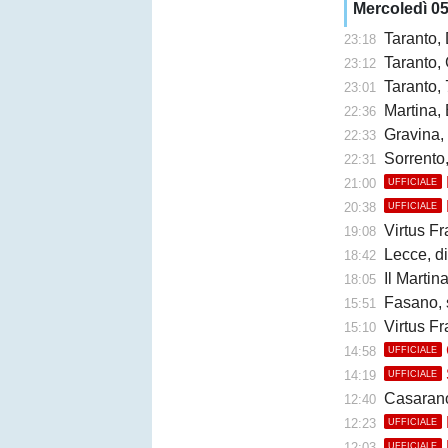
Mercoledì 0
Taranto,
23:18
Taranto, 
23:12
Taranto, 
23:01
Martina, 
22:36
Gravina,
22:33
Sorrento
22:31
21:00
UFFICIALE
20:38
UFFICIALE
Virtus Fr
19:08
Lecce, di
18:42
Il Martina 
18:05
Fasano, 
15:51
Virtus Fr
15:10
14:58
UFFICIALE
14:19
UFFICIALE
Casarano, 
12:40
12:23
UFFICIALE
12:03
UFFICIALE