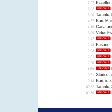
Eccellen
17:07
16:02
UFFICIALE
Taranto, trat
15:00
Bari, Marino
14:37
Casarano,
14:16
Virtus Fr
13:09
12:47
UFFICIALE
Fasano, 
12:43
12:03
UFFICIALE
12:01
UFFICIALE
12:00
UFFICIALE
11:59
UFFICIALE
Storico a
10:51
Bari, ide
10:14
Taranto, S
09:52
09:30
UFFICIALE