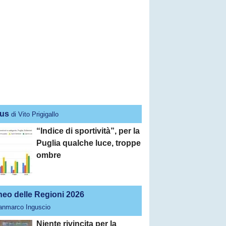
us
di Vito Prigigallo
“Indice di sportività”, per la
Puglia qualche luce, troppe
ombre
neo delle Regioni 2026
ianmarco Inguscio
Niente rivincita per la