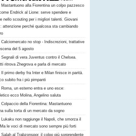
Mastantuono alla Fiorentina un colpo pazzesco
come Endrick al Lione: serve spendere e
e nello scouting per i migliori talenti. Giovani
ni: attenzione perché qualcosa sta cambiando
ro
Calciomercato no stop - Indiscrezioni, trattative
oscena del 5 agosto
Segnali di vera Juventus contro il Chelsea.
tti ritrova Zhegrova e parla di mercato
Il primo derby fra Inter e Milan finisce in parità.
o subito fra i più pimpanti
Roma, un esterno entra e uno esce:
tletico ecco Molina, Angelino saluta
Colpaccio della Fiorentina: Mastantuono
ina sulla torta di un mercato da sogno
Lukaku non raggiunge il Napoli, che smorza il
Ma le voci di mercato sono sempre più forti
Salah al Trabzonspor, il colpo più sorprendente