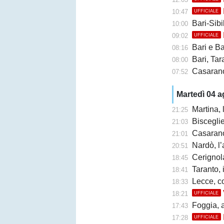
10:47
UFFICIALE
Bari-Sibil
10:00
09:02
UFFICIALE
Bari e Barl
08:16
Bari, Taran
08:00
Casarano 
07:52
Martedì 04 
Martina,
21:25
Bisceglie,
21:03
Casarano, F
21:01
Nardò, l’
20:51
Cerignola
18:45
Taranto, 
18:41
Lecce, c
18:33
18:21
UFFICIALE
Foggia, a
17:43
17:28
UFFICIALE