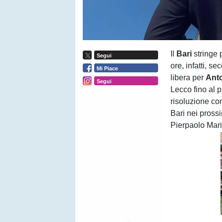
Il
Bari
stringe 
Segui
ore, infatti, 
Mi Piace
libera per
Ant
Segui
Lecco fino al 
risoluzione con
Bari nei prossi
Pierpaolo Marin