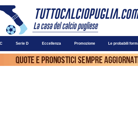
 C
Serie D
Eccellenza
Promozione
Le probabili form