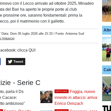
rinnovo con il Lecco arrivato ad ottobre 2025, Minadeo
a del Bari ha aperto le proprie porte al club
e prossime ore, saranno fondamentali: prima la
ecco, poi il matrimonio con il galletto.
Altr
/ Data:
Dom 05 luglio 2026 alle 15:33
/ Fonte: Antenna Sud
o Inguscio
Facebook: clicca QUI
Tweet
Cal
tizie - Serie C
to, parla il Ds
Foggia, nuovo
UFFICIALE
e Cacace:
innesto in attacco: arriva
tto ambizioso"
Enrico Oviszach