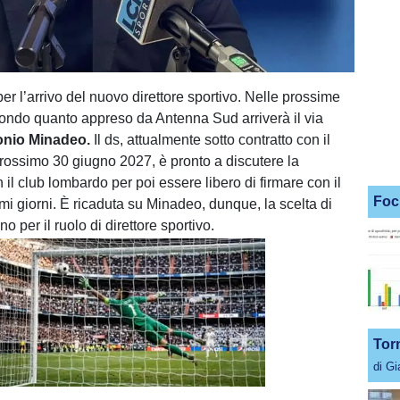
per l’arrivo del nuovo direttore sportivo. Nelle prossime
secondo quanto appreso da Antenna Sud arriverà il via
onio Minadeo.
Il ds, attualmente sotto contratto con il
prossimo 30 giugno 2027, è pronto a discutere la
 il club lombardo per poi essere libero di firmare con il
Foc
mi giorni. È ricaduta su Minadeo, dunque, la scelta di
o per il ruolo di direttore sportivo.
Tor
di G
Unmute
Loaded
:
100.00%