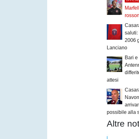
UFFICIA
Marfel
rosso
Casar
saluti:
2006 g
Lanciano
Bari e
Antenn
differi
attesi
Casara
Navone
arrivar
possibile alla
Altre not