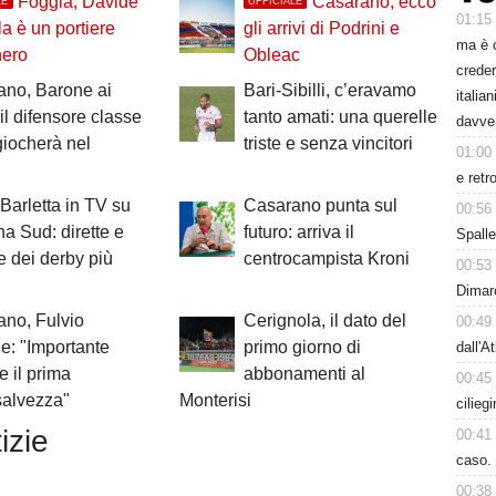
Foggia, Davide
Casarano, ecco
LE
UFFICIALE
01:15
la è un portiere
gli arrivi di Podrini e
ma è 
nero
Obleac
creder
ano, Barone ai
Bari-Sibilli, c’eravamo
italia
 il difensore classe
tanto amati: una querelle
davve
iocherà nel
triste e senza vincitori
01:00
e retr
 Barletta in TV su
Casarano punta sul
00:56
a Sud: dirette e
futuro: arriva il
Spalle
te dei derby più
centrocampista Kroni
00:53
Dimarc
no, Fulvio
Cerignola, il dato del
00:49
: "Importante
primo giorno di
dall'A
e il prima
abbonamenti al
00:45
 salvezza"
Monterisi
cilieg
izie
00:41
caso. 
00:38