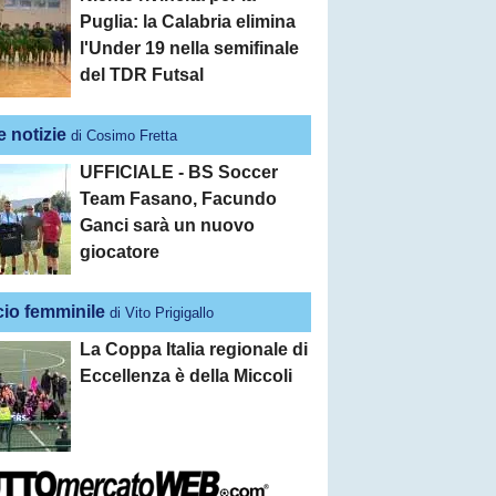
Puglia: la Calabria elimina
l'Under 19 nella semifinale
del TDR Futsal
e notizie
di Cosimo Fretta
UFFICIALE - BS Soccer
Team Fasano, Facundo
Ganci sarà un nuovo
giocatore
cio femminile
di Vito Prigigallo
La Coppa Italia regionale di
Eccellenza è della Miccoli