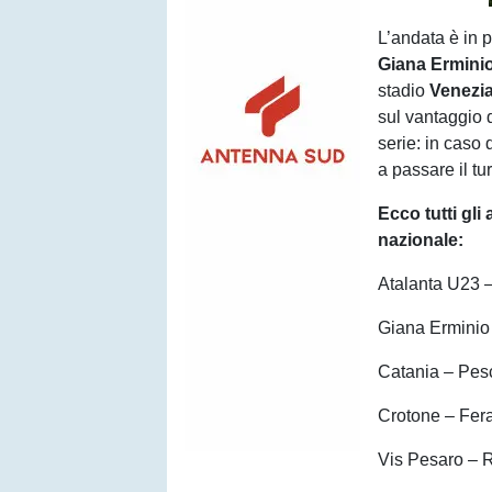
L’andata è in
Giana Ermini
stadio
Venezia
sul vantaggio d
serie: in caso 
a passare il tu
Ecco tutti gli
nazionale:
Atalanta U23 –
Giana Erminio
Catania – Pes
Crotone – Fera
Vis Pesaro – R