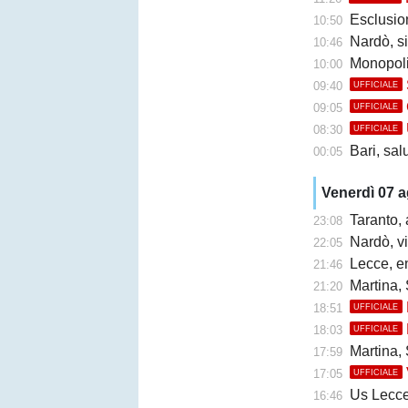
Esclusione 
10:50
Nardò, s
10:46
Monopoli
10:00
09:40
UFFICIALE
09:05
UFFICIALE
08:30
UFFICIALE
Bari, sal
00:05
Venerdì 07 
Taranto, 
23:08
Nardò, vi
22:05
Lecce, en
21:46
Martina, 
21:20
18:51
UFFICIALE
18:03
UFFICIALE
Martina, 
17:59
17:05
UFFICIALE
Us Lecce, la
16:46