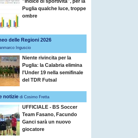
“Indice di sportività”, per la
Puglia qualche luce, troppe
ombre
neo delle Regioni 2026
ianmarco Inguscio
Niente rivincita per la
Puglia: la Calabria elimina
l'Under 19 nella semifinale
del TDR Futsal
e notizie
di Cosimo Fretta
UFFICIALE - BS Soccer
Team Fasano, Facundo
Ganci sarà un nuovo
giocatore