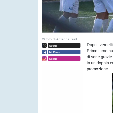
© foto di Antenna Sud
Dopo i verdetti
Segui
Primo turno n
Mi Piace
di serie grazie
Segui
in un doppio c
promozione.