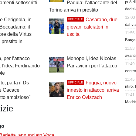
può d
menti sottoscritti
Padula: l’attaccante del
decisi
Torino arriva in prestito
12:00
 Cerignola, in
Casarano, due
UFFICIALE
dal vi
 Boccadamo: il
giovani calciatori in
11:56
ore della Virtus
uscita
Barça:
 prestito in
11:53
avanti
, per l’attacco
Monopoli, idea Nicolas
11:49
 l’idea Ferdinando
Parravicini per l’attacco
centro
ole
11:45
to, parla il Ds
Foggia, nuovo
UFFICIALE
ritiro
e Cacace:
innesto in attacco: arriva
11:41
tto ambizioso"
Enrico Oviszach
Madrid
izie
go
Barletta, annunciato Voca