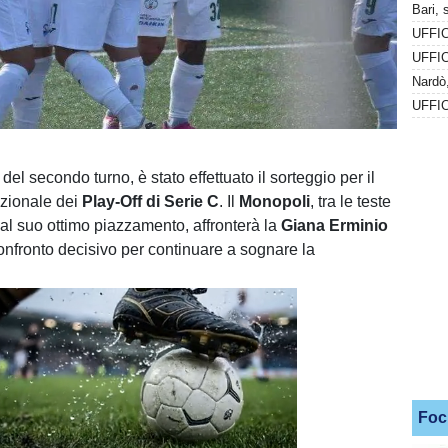
Bari, 
Nardò,
UFFIC
 del secondo turno, è stato effettuato il sorteggio per il
azionale dei
Play-Off di Serie C
. Il
Monopoli
, tra le teste
 al suo ottimo piazzamento, affronterà la
Giana Erminio
onfronto decisivo per continuare a sognare la
Foc
Unmute
Loaded
: