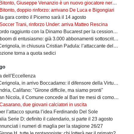
Bitonto, Giuseppe Venanzio è un nuovo giocatore neroverde
Bitonto, doppio rinforzo: arrivano De Luca e Bigongiari
 la gara contro il Picerno sarà il 14 agosto
Soccer Trani, rinforzo Under: arriva Matteo Rescina
do raggiunto con la Dinamo Bucarest per la cessione di Matthias Verreth
oom di entusiasmo: già 3.000 abbonamenti sottoscritti per la Serie C
ola, in chiusura Cristian Padula: l’attaccante del Torino arriva in prestito
zione torna a quota sedici
ago
a dell’Eccellenza
a, in arrivo Boccadamo: il difensore della Virtus Entella verso il prestito in gialloblù
ndria, Califano: "Girone difficile, ma siamo pronti"
cola, il Comune concede al Bari tre mesi di comodato d’uso precario: i dettagli
Casarano, due giovani calciatori in uscita
per l’attacco spunta l’idea Ferdinando Del Sole
lia Serie D: definito il calendario, si parte il 23 agosto
nunciati i numeri di maglia per la stagione 26/27
irone H, tutte le protagoniste: chi lotterà per il primato?