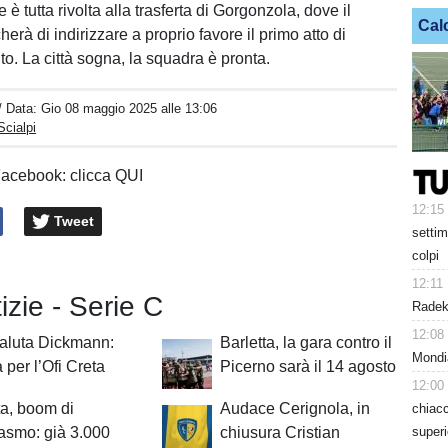
e è tutta rivolta alla trasferta di Gorgonzola, dove il
Cal
herà di indirizzare a proprio favore il primo atto di
o. La città sogna, la squadra è pronta.
/ Data:
Gio 08 maggio 2025 alle 13:06
Scialpi
Facebook: clicca QUI
12:15
Tweet
settim
colpi
12:11
tizie - Serie C
Radek 
12:08
saluta Dickmann:
Barletta, la gara contro il
Mondi
à per l’Ofi Creta
Picerno sarà il 14 agosto
12:00
ta, boom di
Audace Cerignola, in
chiacc
superi
asmo: già 3.000
chiusura Cristian