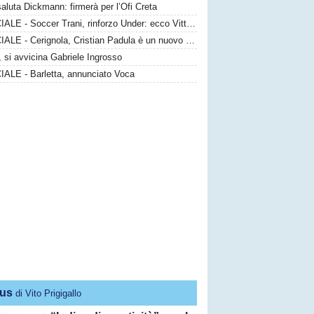
saluta Dickmann: firmerà per l’Ofi Creta
UFFICIALE - Soccer Trani, rinforzo Under: ecco Vittorio Sansaro
UFFICIALE - Cerignola, Cristian Padula è un nuovo attaccante gialloblù
 si avvicina Gabriele Ingrosso
IALE - Barletta, annunciato Voca
us
di Vito Prigigallo