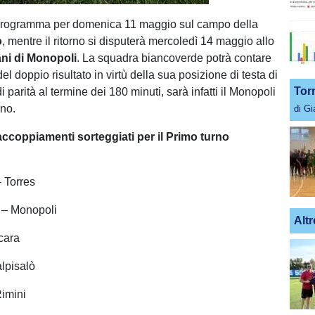
100.00%
 programma per domenica 11 maggio sul campo della
o
, mentre il ritorno si disputerà mercoledì 14 maggio allo
ni di Monopoli
. La squadra biancoverde potrà contare
el doppio risultato in virtù della sua posizione di testa di
Tor
di parità al termine dei 180 minuti, sarà infatti il Monopoli
rno.
di G
 accoppiamenti sorteggiati per il Primo turno
 Torres
 – Monopoli
Altr
cara
lpisalò
imini