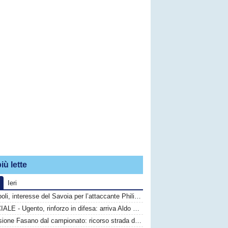
iù lette
Ieri
Monopoli, interesse del Savoia per l’attaccante Philip Yeboah
UFFICIALE - Ugento, rinforzo in difesa: arriva Aldo Graziano
Esclusione Fasano dal campionato: ricorso strada difficile, calciatori in fuga