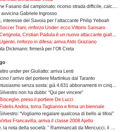
Fasano dal campionato: ricorso strada difficile, calciatori in fuga
i avvicina Gabriele Ingrosso
, interesse del Savoia per l’attaccante Philip Yeboah
Soccer Trani, rinforzo Under: ecco Vittorio Sansaro
Cerignola, Cristian Padula è un nuovo attaccante gialloblù
Ugento, rinforzo in difesa: arriva Aldo Graziano
uta Dickmann: firmerà per l’Ofi Creta
ago
altro under per Giuliatto: arriva Lenti
cino l’arrivo del portiere Martinkus dal Taranto
tusiasmo senza sosta: già 4.631 abbonamenti in cinque giorni
Silvestro non ha dubbi: “Qui per vincere”
Bisceglie, preso il portiere De Lucci
Fidelis Andria, torna Tagliarino e firma un biennale
Silvestro: “Vogliamo regalare qualcosa di bello ai tifosi”
Virtus Francavilla, arriva il classe 2008 Ajello
 nota della società: " Rammaricati da Mencucci, il 10 CDA straordinario"