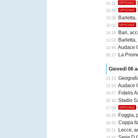
16:11
UFFICIALE
15:48
UFFICIALE
Barletta,
15:08
15:01
UFFICIALE
Bari, accor
14:10
Barletta, b
12:03
Audace Cerign
10:46
La Promo
00:27
Giovedì 06 
Geografi
23:15
Audace Cerignol
21:50
Fidelis A
20:57
Stadio San Ni
20:10
17:08
UFFICIALE
Foggia, 
16:45
Coppa Ita
16:32
Lecce, an
16:31
Serie D G
14:44