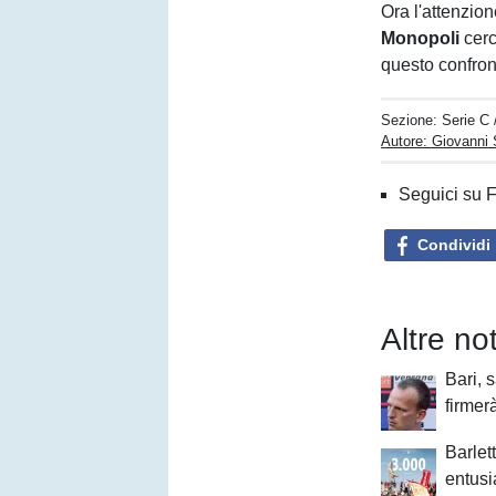
Ora l'attenzion
Monopoli
cerc
questo confront
Sezione:
Serie C
Autore: Giovanni 
Seguici su 
Condividi
Altre no
Bari, 
firmer
Barlet
entusi