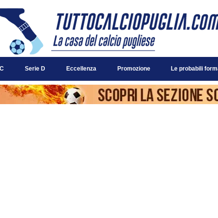
 C
Serie D
Eccellenza
Promozione
Le probabili form