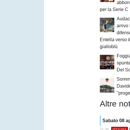
abbona
per la Serie C
Audace
arrivo
difens
Entella verso il
gialloblù
Foggia
spunta
Del S
Sorren
David
"proge
Altre not
Sabato 08 a
11:26
UFFICIALE