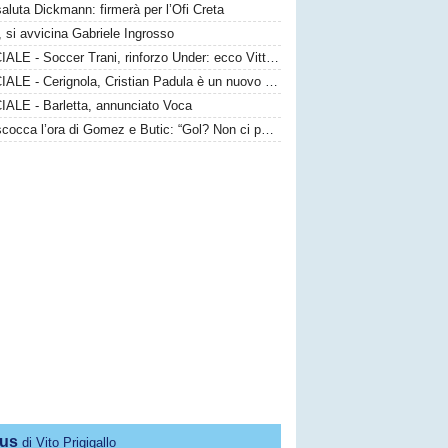
saluta Dickmann: firmerà per l’Ofi Creta
 si avvicina Gabriele Ingrosso
UFFICIALE - Soccer Trani, rinforzo Under: ecco Vittorio Sansaro
UFFICIALE - Cerignola, Cristian Padula è un nuovo attaccante gialloblù
IALE - Barletta, annunciato Voca
Bari, scocca l’ora di Gomez e Butic: “Gol? Non ci poniamo limiti”
us
di Vito Prigigallo