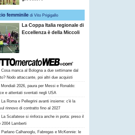
cio femminile
di Vito Prigigallo
La Coppa Italia regionale di
Eccellenza è della Miccoli
Cosa manca al Bologna a due settimane dal
o? Nodo attaccante, poi altri due acquisti
Mondiali 2026, paura per Messi e Ronaldo:
e e attentati sventati negli USA
La Roma e Pellegrini avanti insieme: c'è la
sul rinnovo di contratto fino al 2027
La Scafatese si rinforza anche in porta: preso il
e 2004 Lamberti
Parlano Calhanoglu, Fabregas e McKennie: le