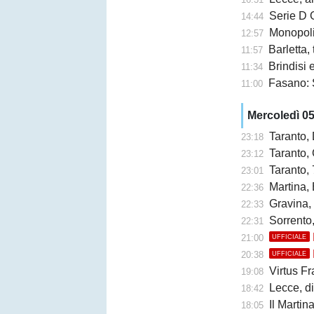
Serie D G
14:44
Monopoli,
12:57
Barletta,
11:57
Brindisi e 
11:34
Fasano: 
11:00
Mercoledì 0
Taranto,
23:18
Taranto, 
23:12
Taranto, 
23:01
Martina, 
22:36
Gravina,
22:33
Sorrento
22:31
21:00
UFFICIALE
20:38
UFFICIALE
Virtus Fr
19:08
Lecce, di
18:42
Il Martina 
18:05