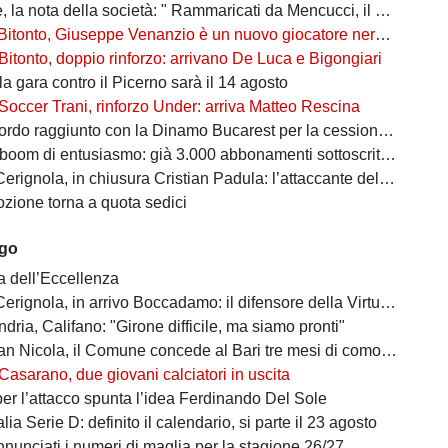
 nota della società: " Rammaricati da Mencucci, il 10 CDA straordinario"
Bitonto, Giuseppe Venanzio è un nuovo giocatore neroverde
Bitonto, doppio rinforzo: arrivano De Luca e Bigongiari
 la gara contro il Picerno sarà il 14 agosto
Soccer Trani, rinforzo Under: arriva Matteo Rescina
do raggiunto con la Dinamo Bucarest per la cessione di Matthias Verreth
oom di entusiasmo: già 3.000 abbonamenti sottoscritti per la Serie C
ola, in chiusura Cristian Padula: l’attaccante del Torino arriva in prestito
zione torna a quota sedici
ago
a dell’Eccellenza
a, in arrivo Boccadamo: il difensore della Virtus Entella verso il prestito in gialloblù
ndria, Califano: "Girone difficile, ma siamo pronti"
cola, il Comune concede al Bari tre mesi di comodato d’uso precario: i dettagli
Casarano, due giovani calciatori in uscita
per l’attacco spunta l’idea Ferdinando Del Sole
lia Serie D: definito il calendario, si parte il 23 agosto
nunciati i numeri di maglia per la stagione 26/27