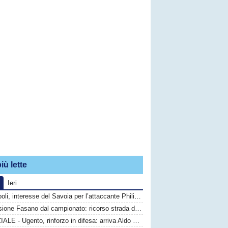
iù lette
Ieri
Monopoli, interesse del Savoia per l’attaccante Philip Yeboah
Esclusione Fasano dal campionato: ricorso strada difficile, calciatori in fuga
UFFICIALE - Ugento, rinforzo in difesa: arriva Aldo Graziano