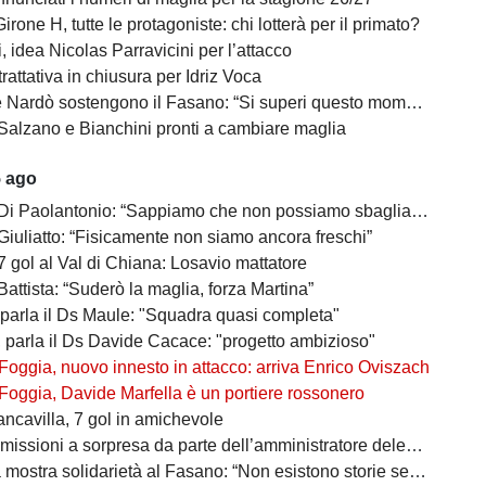
irone H, tutte le protagoniste: chi lotterà per il primato?
 idea Nicolas Parravicini per l’attacco
 trattativa in chiusura per Idriz Voca
Nardò sostengono il Fasano: “Si superi questo momento quanto prima”
Salzano e Bianchini pronti a cambiare maglia
5 ago
 Di Paolantonio: “Sappiamo che non possiamo sbagliare”
Giuliatto: “Fisicamente non siamo ancora freschi”
7 gol al Val di Chiana: Losavio mattatore
Battista: “Suderò la maglia, forza Martina”
 parla il Ds Maule: "Squadra quasi completa"
, parla il Ds Davide Cacace: "progetto ambizioso"
Foggia, nuovo innesto in attacco: arriva Enrico Oviszach
Foggia, Davide Marfella è un portiere rossonero
ancavilla, 7 gol in amichevole
missioni a sorpresa da parte dell’amministratore delegato
mostra solidarietà al Fasano: “Non esistono storie senza avversari”