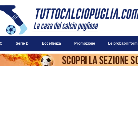
 C
Serie D
Eccellenza
Promozione
Le probabili form