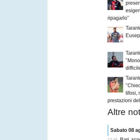
presen
esigen
ripagarlo"
Tarant
Eusep
Taran
"Mono
diffici
Tarant
"Chie
tifosi
prestazioni de
Altre not
Sabato 08 a
Bari, sco
12:46