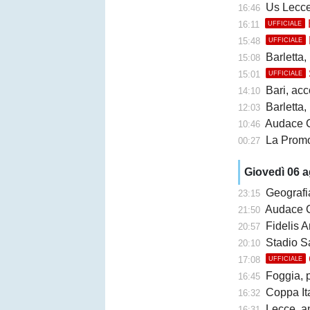
Us Lecce, la
16:46
16:11
UFFICIALE
15:48
UFFICIALE
Barletta,
15:08
15:01
UFFICIALE
Bari, accor
14:10
Barletta, b
12:03
Audace Cerign
10:46
La Promo
00:27
Giovedì 06 
Geografi
23:15
Audace Cerignol
21:50
Fidelis A
20:57
Stadio San Ni
20:10
17:08
UFFICIALE
Foggia, 
16:45
Coppa Ita
16:32
Lecce, an
16:31