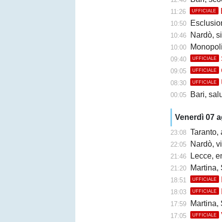
11:26
UFFICIALE
Esclusione 
10:50
Nardò, s
10:46
Monopoli
10:00
09:40
UFFICIALE
09:05
UFFICIALE
08:30
UFFICIALE
Bari, sal
00:05
Venerdì 07 
Taranto, 
23:08
Nardò, vi
22:05
Lecce, en
21:46
Martina, 
21:20
18:51
UFFICIALE
18:03
UFFICIALE
Martina, 
17:59
17:05
UFFICIALE