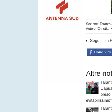
Sezione:
Taranto
Autore: Christian
Seguici su 
Condividi
Altre no
Tarant
Capua
preso 
evitabilissimo"
Tarant