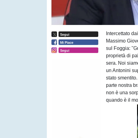
Intercettato da
Segui
Massimo Giove 
Mi Piace
sul Foggia: ''
Segui
proprietà di p
sera. Noi siamo
un Antonini su
stato smentito.
parte nostra b
non è una sorpr
quando è il mo