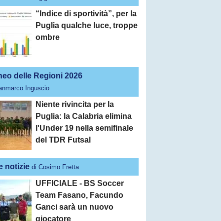
“Indice di sportività”, per la
Puglia qualche luce, troppe
ombre
neo delle Regioni 2026
ianmarco Inguscio
Niente rivincita per la
Puglia: la Calabria elimina
l'Under 19 nella semifinale
del TDR Futsal
e notizie
di Cosimo Fretta
UFFICIALE - BS Soccer
Team Fasano, Facundo
Ganci sarà un nuovo
giocatore