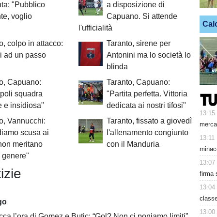
ta: "Pubblico
a disposizione di
te, voglio
Capuano. Si attende
Cal
l'ufficialità
o, colpo in attacco:
Taranto, sirene per
i ad un passo
Antonini ma lo società lo
blinda
to, Capuano:
Taranto, Capuano:
poli squadra
"Partita perfetta. Vittoria
le e insidiosa"
dedicata ai nostri tifosi"
13:15
o, Vannucchi:
Taranto, fissato a giovedì
mercat
diamo scusa ai
l'allenamento congiunto
13:11
, non meritano
con il Manduria
minacc
l genere"
13:07
izie
firma 
13:04
class
go
13:00
cca l’ora di Gomez e Butic: “Gol? Non ci poniamo limiti”