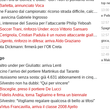
top ne
Barletta, annunciato Voca
13:00
Fasano dal campionato: ricorso strada difficile, calciatori in fuga
e Pell
i avvicina Gabriele Ingrosso
12:57
, interesse del Savoia per l’attaccante Philip Yeboah
Spagna
Soccer Trani, rinforzo Under: ecco Vittorio Sansaro
Cerignola, Cristian Padula è un nuovo attaccante gialloblù
12:57
gioca
Ugento, rinforzo in difesa: arriva Aldo Graziano
uta Dickmann: firmerà per l’Ofi Creta
12:52
12:49
ago
a Mald
altro under per Giuliatto: arriva Lenti
cino l’arrivo del portiere Martinkus dal Taranto
tusiasmo senza sosta: già 4.631 abbonamenti in cinque giorni
Silvestro non ha dubbi: “Qui per vincere”
Bisceglie, preso il portiere De Lucci
Fidelis Andria, torna Tagliarino e firma un biennale
Silvestro: “Vogliamo regalare qualcosa di bello ai tifosi”
Virtus Francavilla, arriva il classe 2008 Ajello