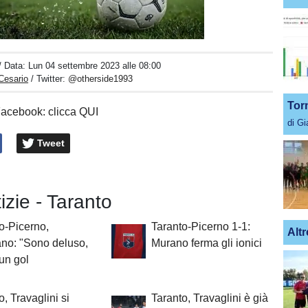
Unmute
Loaded
:
100.00%
/ Data:
Lun 04 settembre 2023 alle 08:00
 Cesario
/ Twitter:
@otherside1993
Tor
Facebook: clicca QUI
di G
Tweet
tizie - Taranto
o-Picerno,
Taranto-Picerno 1-1:
Altr
no: "Sono deluso,
Murano ferma gli ionici
un gol
o, Travaglini si
Taranto, Travaglini è già