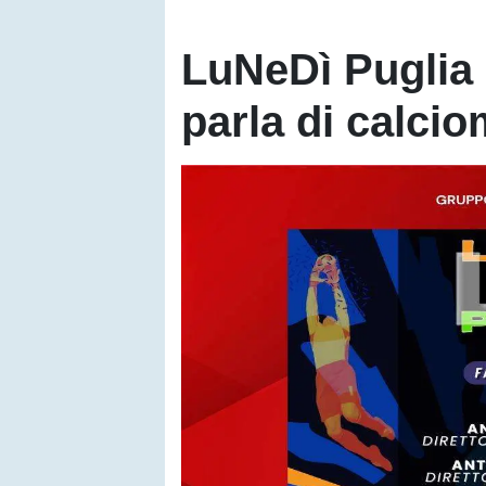
LuNeDì Puglia a
parla di calci