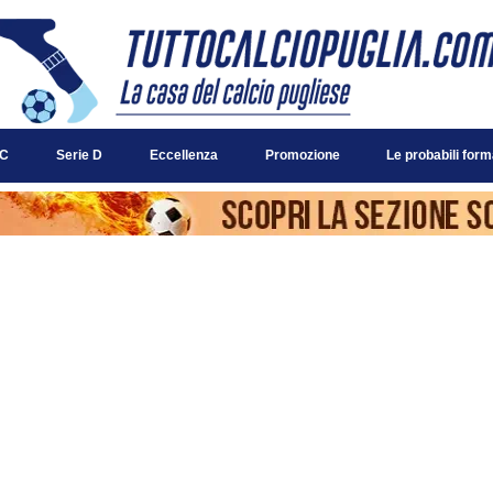
 C
Serie D
Eccellenza
Promozione
Le probabili form