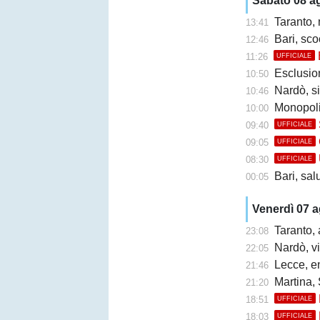
Sabato 08 a
Taranto,
13:41
Bari, sco
12:46
11:26
UFFICIALE
Esclusione 
10:50
Nardò, s
10:46
Monopoli
10:00
09:40
UFFICIALE
09:05
UFFICIALE
08:30
UFFICIALE
Bari, sal
00:05
Venerdì 07 
Taranto, 
23:08
Nardò, vi
22:05
Lecce, en
21:46
Martina, 
21:20
18:51
UFFICIALE
18:03
UFFICIALE