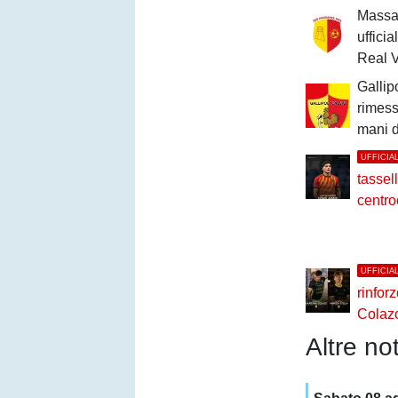
Massafr
uffici
Real V
Gallip
rimesso
mani d
UFFICIA
tassell
centro
UFFICIA
rinfor
Colazo
Altre not