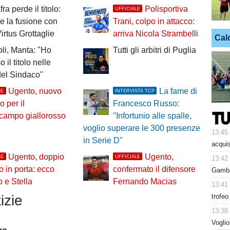
a perde il titolo:
Polisportiva
UFFICIALE
ale la fusione con
Trani, colpo in attacco:
irtus Grottaglie
arriva Nicola Strambelli
Cal
oli, Manta: "Ho
Tutti gli arbitri di Puglia
 il titolo nelle
el Sindaco"
Ugento, nuovo
La fame di
LE
INTERVISTA TCP
o per il
Francesco Russo:
campo giallorosso
"Infortunio alle spalle,
voglio superare le 300 presenze
13:45
in Serie D"
acquis
Ugento, doppio
Ugento,
LE
UFFICIALE
13:42
zo in porta: ecco
confermato il difensore
Gambar
 e Stella
Fernando Macias
13:41
trofeo
izie
13:38
Voglio