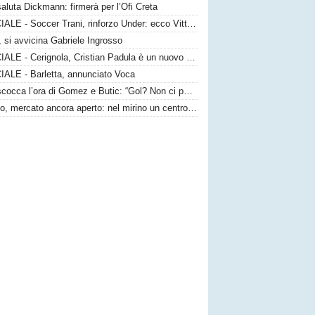
saluta Dickmann: firmerà per l’Ofi Creta
UFFICIALE - Soccer Trani, rinforzo Under: ecco Vittorio Sansaro
 si avvicina Gabriele Ingrosso
UFFICIALE - Cerignola, Cristian Padula è un nuovo attaccante gialloblù
IALE - Barletta, annunciato Voca
Bari, scocca l’ora di Gomez e Butic: “Gol? Non ci poniamo limiti”
Taranto, mercato ancora aperto: nel mirino un centrocampista top