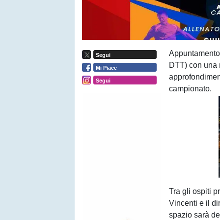
Appuntamento 
Segui
DTT) con una 
Mi Piace
approfondimenti
Segui
campionato.
Tra gli ospiti p
Vincenti e il 
spazio sarà de