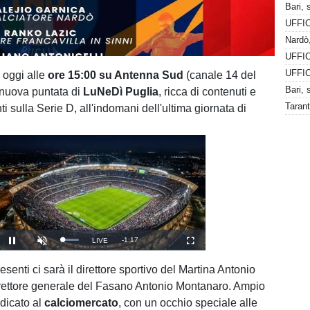
Bari, 
Nardò,
UFFIC
oggi alle
ore 15:00 su Antenna Sud
(canale 14 del
nuova puntata di
LuNeDì Puglia
, ricca di contenuti e
 sulla Serie D, all'indomani dell'ultima giornata di
Unmute
Remaining
-
1:16
Seek to live, currently behind live
LIVE
Loaded
:
Pause
Picture-in-Picture
Fullscreen
100.00%
Time
resenti ci sarà il direttore sportivo del Martina Antonio
direttore generale del Fasano Antonio Montanaro. Ampio
dicato al
calciomercato
, con un occhio speciale alle