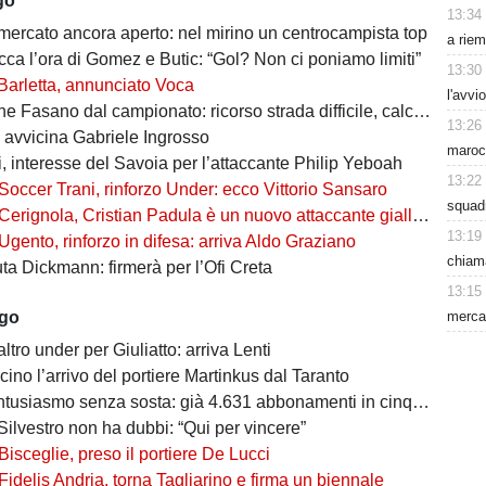
go
13:34
 mercato ancora aperto: nel mirino un centrocampista top
a riem
cca l’ora di Gomez e Butic: “Gol? Non ci poniamo limiti”
13:30
Barletta, annunciato Voca
l'avvi
Fasano dal campionato: ricorso strada difficile, calciatori in fuga
13:26
i avvicina Gabriele Ingrosso
maroc
, interesse del Savoia per l’attaccante Philip Yeboah
13:22
Soccer Trani, rinforzo Under: ecco Vittorio Sansaro
squad
Cerignola, Cristian Padula è un nuovo attaccante gialloblù
13:19
Ugento, rinforzo in difesa: arriva Aldo Graziano
chiama
uta Dickmann: firmerà per l’Ofi Creta
13:15
mercat
ago
altro under per Giuliatto: arriva Lenti
cino l’arrivo del portiere Martinkus dal Taranto
tusiasmo senza sosta: già 4.631 abbonamenti in cinque giorni
Silvestro non ha dubbi: “Qui per vincere”
Bisceglie, preso il portiere De Lucci
Fidelis Andria, torna Tagliarino e firma un biennale