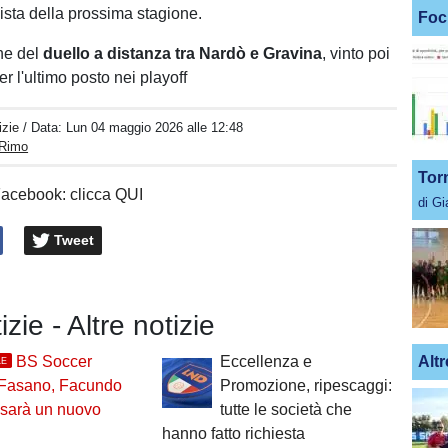
vista della prossima stagione.
Foc
he del
duello a distanza tra Nardò e Gravina
, vinto poi
er l'ultimo posto nei playoff
izie
/ Data:
Lun 04 maggio 2026 alle 12:48
 Rimo
Tor
Facebook: clicca QUI
di G
Tweet
izie - Altre notizie
Altr
BS Soccer
Eccellenza e
LE
Fasano, Facundo
Promozione, ripescaggi:
 sarà un nuovo
tutte le società che
hanno fatto richiesta