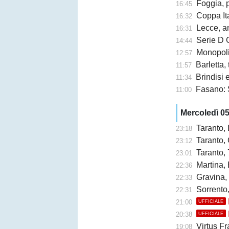
Foggia, 
16:45
Coppa Ita
16:32
Lecce, an
16:31
Serie D G
14:44
Monopoli,
12:57
Barletta,
11:57
Brindisi e 
11:34
Fasano: 
11:00
Mercoledì 0
Taranto,
23:18
Taranto, 
23:12
Taranto, 
23:01
Martina, 
22:36
Gravina,
22:33
Sorrento
22:31
21:00
UFFICIALE
20:38
UFFICIALE
Virtus Fr
19:08