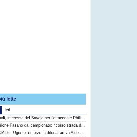
iù lette
Ieri
Monopoli, interesse del Savoia per l’attaccante Philip Yeboah
Esclusione Fasano dal campionato: ricorso strada difficile, calciatori in fuga
UFFICIALE - Ugento, rinforzo in difesa: arriva Aldo Graziano