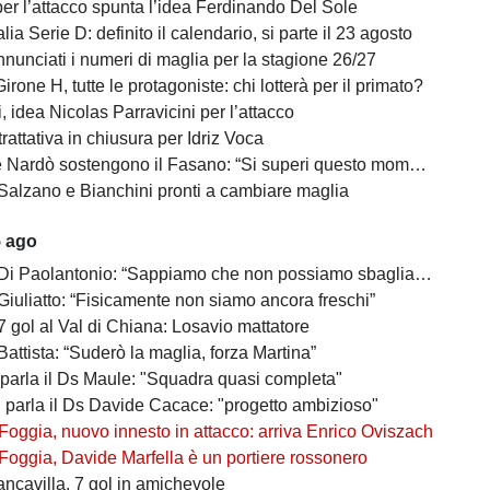
per l’attacco spunta l’idea Ferdinando Del Sole
lia Serie D: definito il calendario, si parte il 23 agosto
nunciati i numeri di maglia per la stagione 26/27
irone H, tutte le protagoniste: chi lotterà per il primato?
 idea Nicolas Parravicini per l’attacco
 trattativa in chiusura per Idriz Voca
Nardò sostengono il Fasano: “Si superi questo momento quanto prima”
Salzano e Bianchini pronti a cambiare maglia
5 ago
 Di Paolantonio: “Sappiamo che non possiamo sbagliare”
Giuliatto: “Fisicamente non siamo ancora freschi”
7 gol al Val di Chiana: Losavio mattatore
Battista: “Suderò la maglia, forza Martina”
 parla il Ds Maule: "Squadra quasi completa"
, parla il Ds Davide Cacace: "progetto ambizioso"
Foggia, nuovo innesto in attacco: arriva Enrico Oviszach
Foggia, Davide Marfella è un portiere rossonero
ancavilla, 7 gol in amichevole