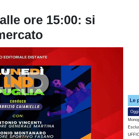
lle ore 15:00: si
omercato
Le p
Oggi