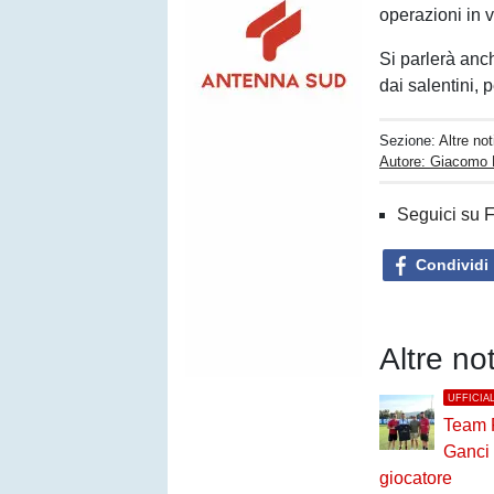
operazioni in 
Si parlerà anc
dai salentini, p
Sezione:
Altre not
Autore: Giacomo
Seguici su 
Condividi
Altre not
UFFICIA
Team 
Ganci
giocatore