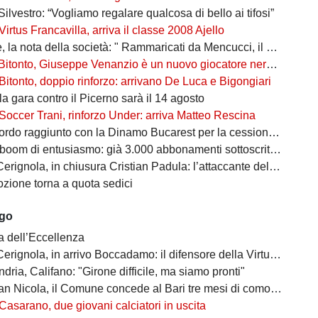
Silvestro: “Vogliamo regalare qualcosa di bello ai tifosi”
Virtus Francavilla, arriva il classe 2008 Ajello
 nota della società: " Rammaricati da Mencucci, il 10 CDA straordinario"
Bitonto, Giuseppe Venanzio è un nuovo giocatore neroverde
Bitonto, doppio rinforzo: arrivano De Luca e Bigongiari
 la gara contro il Picerno sarà il 14 agosto
Soccer Trani, rinforzo Under: arriva Matteo Rescina
do raggiunto con la Dinamo Bucarest per la cessione di Matthias Verreth
oom di entusiasmo: già 3.000 abbonamenti sottoscritti per la Serie C
ola, in chiusura Cristian Padula: l’attaccante del Torino arriva in prestito
zione torna a quota sedici
ago
a dell’Eccellenza
a, in arrivo Boccadamo: il difensore della Virtus Entella verso il prestito in gialloblù
ndria, Califano: "Girone difficile, ma siamo pronti"
cola, il Comune concede al Bari tre mesi di comodato d’uso precario: i dettagli
Casarano, due giovani calciatori in uscita