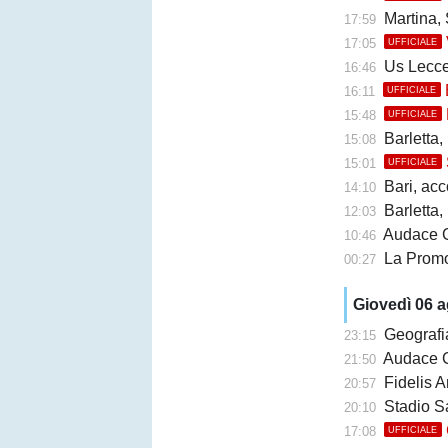
Martina, 
17:59
17:05
UFFICIALE
Us Lecce, la
16:46
16:11
UFFICIALE
15:48
UFFICIALE
Barletta,
15:08
15:01
UFFICIALE
Bari, accor
14:10
Barletta, b
12:03
Audace Cerign
10:46
La Promo
00:27
Giovedì 06 
Geografi
23:15
Audace Cerignol
21:50
Fidelis A
20:57
Stadio San Ni
20:10
17:08
UFFICIALE