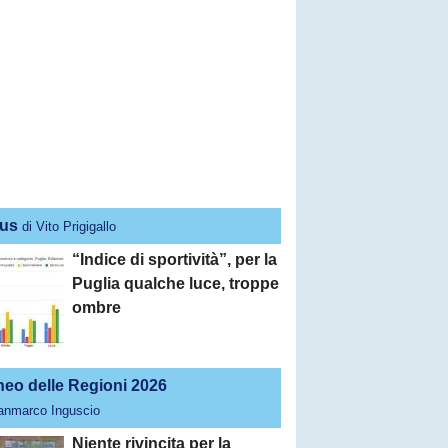
us
di Vito Prigigallo
“Indice di sportività”, per la
Puglia qualche luce, troppe
ombre
neo delle Regioni 2026
ianmarco Inguscio
Niente rivincita per la