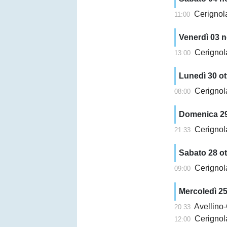
Cerignola
11:00
Venerdì 03 
Cerignola
13:00
Lunedì 30 ot
Cerignola,
08:00
Domenica 29
Cerignol
21:33
Sabato 28 o
Cerignol
09:00
Mercoledì 25
Avellino-C
20:33
Cerignola,
12:00