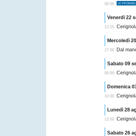
09:00
LE PROBABI
Venerdì 22 
Cerignola
13:25
Mercoledì 2
Dal mancato
17:00
Sabato 09 s
Cerignola, l
09:00
Domenica 03
Cerignola,
10:00
Lunedì 28 a
Cerignola
12:00
Sabato 26 a