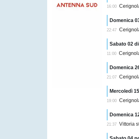
Cerignola, 
16:00
Domenica 03
Cerignola
22:47
Sabato 02 d
Cerignola, 
11:00
Domenica 2
Cerignola
21:07
Mercoledì 1
Cerignola,
19:00
Domenica 1
Vittoria 
21:37
Sabato 04 n