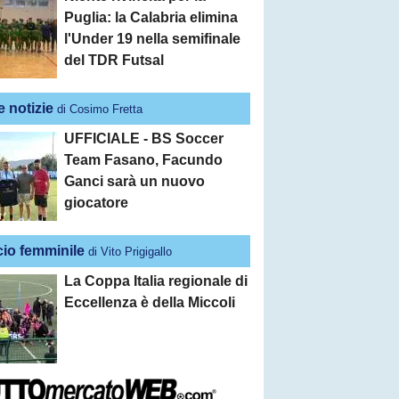
Puglia: la Calabria elimina
l'Under 19 nella semifinale
del TDR Futsal
e notizie
di Cosimo Fretta
UFFICIALE - BS Soccer
Team Fasano, Facundo
Ganci sarà un nuovo
giocatore
cio femminile
di Vito Prigigallo
La Coppa Italia regionale di
Eccellenza è della Miccoli