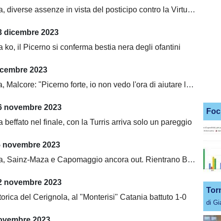
diverse assenze in vista del posticipo contro la Virtus Francavilla
 dicembre 2023
 ko, il Picerno si conferma bestia nera degli ofantini
icembre 2023
Malcore: "Picerno forte, io non vedo l'ora di aiutare la squadra"
6 novembre 2023
Foc
 beffato nel finale, con la Turris arriva solo un pareggio
5 novembre 2023
 Sainz-Maza e Capomaggio ancora out. Rientrano Bezzon e Leonetti
2 novembre 2023
Tor
storica del Cerignola, al "Monterisi" Catania battuto 1-0
di G
ovembre 2023