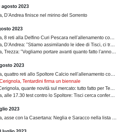
9 agosto 2023
, D'Andrea finisce nel mirino del Sorrento
gosto 2023
8 reti alla Delfino Curi Pescara nell'allenamento congiunto di Palena
D'Andrea: "Stiamo assimilando le idee di Tisci, ci troviamo bene"
 Trezza: "Vogliamo portare avanti quanto fatto l'anno scorso"
agosto 2023
quattro reti allo Spoltore Calcio nell'allenamento congiunto di Palena
Cerignola, Tentardini firma un biennale
ola, quante novità sul mercato: tutto fatto per Tentardini, su Achik la Ternana
lle 17.30 test contro lo Spoltore: Tisci cerca conferme dal suo 4-3-2-1
glio 2023
 asse con la Casertana: Neglia e Saracco nella lista dei campani
 luglio 2023