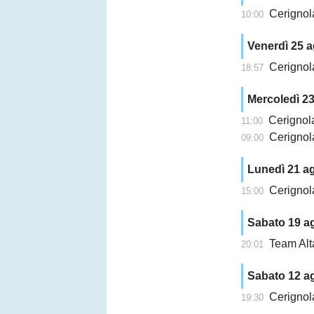
Cerignola
10:00
Venerdì 25 
Cerignol
18:57
Mercoledì 2
Cerignola,
11:00
Cerignol
09:00
Lunedì 21 a
Cerignola,
15:00
Sabato 19 a
Team Alt
20:01
Sabato 12 a
Cerignola,
19:30