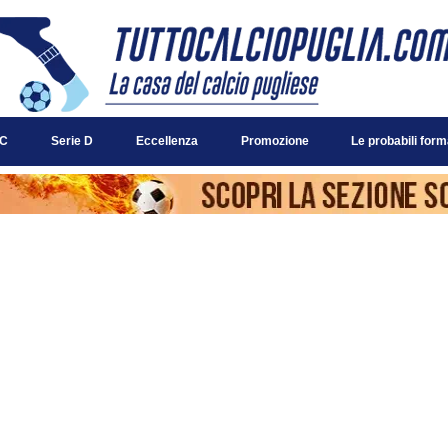
 C
Serie D
Eccellenza
Promozione
Le probabili form