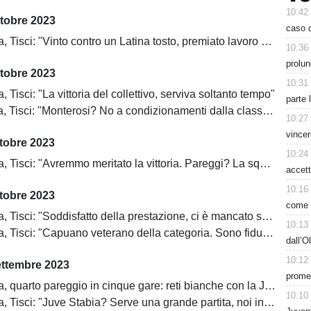
10:42
ttobre 2023
caso d
Tisci: "Vinto contro un Latina tosto, premiato lavoro dei ragazzi"
10:36
prolun
ttobre 2023
10:31
, Tisci: "La vittoria del collettivo, serviva soltanto tempo"
parte 
, Tisci: "Monterosi? No a condizionamenti dalla classifica"
10:27
vincer
tobre 2023
10:24
sci: "Avremmo meritato la vittoria. Pareggi? La squadra migliora sempre di più"
accett
10:16
tobre 2023
come h
 Tisci: "Soddisfatto della prestazione, ci è mancato solo il gol"
10:13
isci: "Capuano veterano della categoria. Sono fiducioso dei miei ragazzi"
dall’O
10:12
ettembre 2023
prome
 quarto pareggio in cinque gare: reti bianche con la Juve Stabia
10:10
 Tisci: "Juve Stabia? Serve una grande partita, noi in crescita"