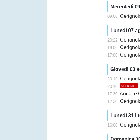
Mercoledì 0
Cerignola
09:00
Lunedì 07 a
Cerignola, 
20:22
Cerignola, 
19:00
Cerignola,
17:00
Giovedì 03 
Cerignola, 
20:19
20:10
UFFICIALE
Audace Cerign
17:30
Cerignola, a
12:30
Lunedì 31 lu
Cerignola,
16:00
Domenica 30