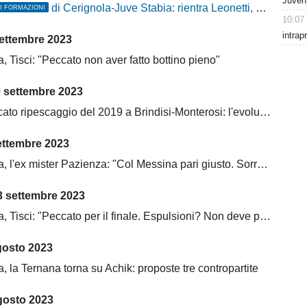
Juven
di Cerignola-Juve Stabia: rientra Leonetti, out Bentivegna
LI FORMAZIONI
10:07
intrap
settembre 2023
, Tisci: "Peccato non aver fatto bottino pieno"
0 settembre 2023
 ripescaggio del 2019 a Brindisi-Monterosi: l'evoluzione del "Monterisi"
ettembre 2023
'ex mister Pazienza: "Col Messina pari giusto. Sorrento non va sottovalutato"
 settembre 2023
 Tisci: "Peccato per il finale. Espulsioni? Non deve più accadere"
gosto 2023
, la Ternana torna su Achik: proposte tre contropartite
gosto 2023