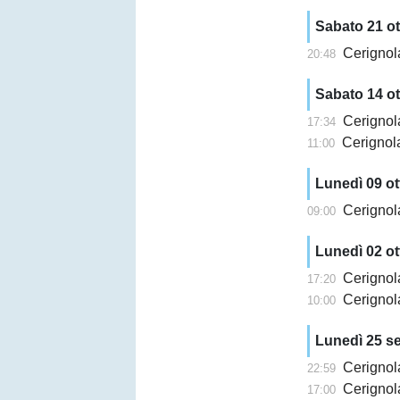
Sabato 21 o
Cerignola, 
20:48
Sabato 14 o
Cerignola
17:34
Cerignola
11:00
Lunedì 09 ot
Cerignola, Ti
09:00
Lunedì 02 ot
Cerignola,
17:20
Cerignola, T
10:00
Lunedì 25 s
Cerignola,
22:59
Cerignola,
17:00