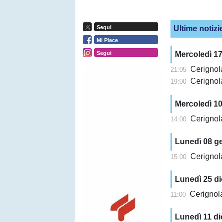
Ultime notizi
Segui
Mi Piace
Segui
Mercoledì 1
Cerignola
21:05
Cerignola
19:00
Mercoledì 1
Cerignola
14:00
Lunedì 08 g
Cerignola, Ti
15:00
Lunedì 25 d
Cerignola
11:00
Lunedì 11 d