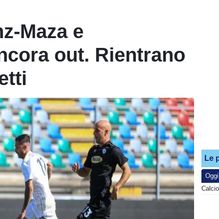
nz-Maza e
cora out. Rientrano
tti
Le p
Oggi