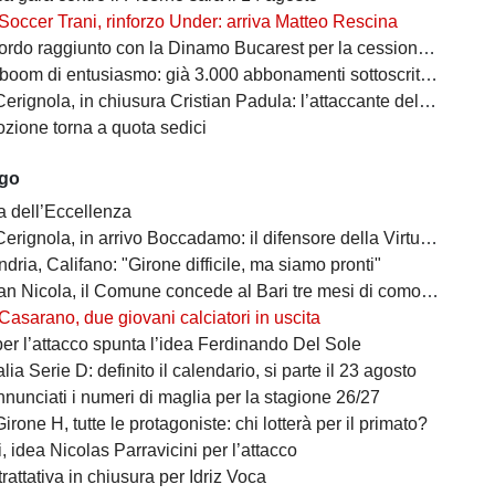
Soccer Trani, rinforzo Under: arriva Matteo Rescina
do raggiunto con la Dinamo Bucarest per la cessione di Matthias Verreth
oom di entusiasmo: già 3.000 abbonamenti sottoscritti per la Serie C
ola, in chiusura Cristian Padula: l’attaccante del Torino arriva in prestito
zione torna a quota sedici
ago
a dell’Eccellenza
a, in arrivo Boccadamo: il difensore della Virtus Entella verso il prestito in gialloblù
ndria, Califano: "Girone difficile, ma siamo pronti"
cola, il Comune concede al Bari tre mesi di comodato d’uso precario: i dettagli
Casarano, due giovani calciatori in uscita
per l’attacco spunta l’idea Ferdinando Del Sole
lia Serie D: definito il calendario, si parte il 23 agosto
nunciati i numeri di maglia per la stagione 26/27
irone H, tutte le protagoniste: chi lotterà per il primato?
 idea Nicolas Parravicini per l’attacco
 trattativa in chiusura per Idriz Voca