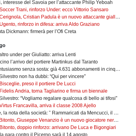
, interesse del Savoia per l’attaccante Philip Yeboah
Soccer Trani, rinforzo Under: ecco Vittorio Sansaro
Cerignola, Cristian Padula è un nuovo attaccante gialloblù
Ugento, rinforzo in difesa: arriva Aldo Graziano
uta Dickmann: firmerà per l’Ofi Creta
ago
altro under per Giuliatto: arriva Lenti
cino l’arrivo del portiere Martinkus dal Taranto
tusiasmo senza sosta: già 4.631 abbonamenti in cinque giorni
Silvestro non ha dubbi: “Qui per vincere”
Bisceglie, preso il portiere De Lucci
Fidelis Andria, torna Tagliarino e firma un biennale
Silvestro: “Vogliamo regalare qualcosa di bello ai tifosi”
Virtus Francavilla, arriva il classe 2008 Ajello
 nota della società: " Rammaricati da Mencucci, il 10 CDA straordinario"
Bitonto, Giuseppe Venanzio è un nuovo giocatore neroverde
Bitonto, doppio rinforzo: arrivano De Luca e Bigongiari
 la gara contro il Picerno sarà il 14 agosto