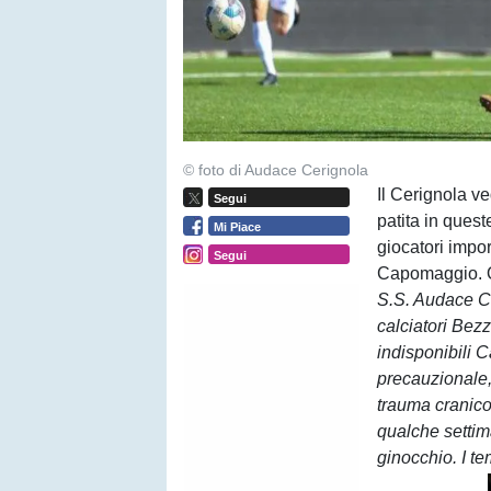
© foto di Audace Cerignola
Il Cerignola v
Segui
patita in ques
Mi Piace
giocatori impo
Segui
Capomaggio. Qu
S.S. Audace Ce
calciatori Bezz
indisponibili
precauzionale,
trauma cranico
qualche settima
ginocchio. I t