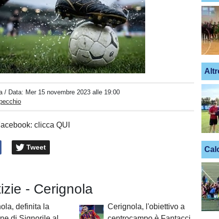
Unmute
Loaded
:
Altr
100.00%
a
/ Data:
Mer 15 novembre 2023 alle 19:00
Specchio
Facebook: clicca QUI
Tweet
Cal
tizie - Cerignola
ola, definita la
Cerignola, l'obiettivo a
ne di Signorile al
centrocampo è Fantacci.