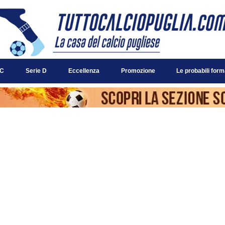
 C
Serie D
Eccellenza
Promozione
Le probabili form