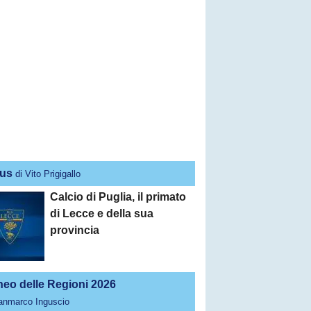
us
di Vito Prigigallo
Calcio di Puglia, il primato
di Lecce e della sua
provincia
neo delle Regioni 2026
ianmarco Inguscio