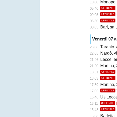
Monopoli
10:00
09:40
UFFICIALE
09:05
UFFICIALE
08:30
UFFICIALE
Bari, sal
00:05
Venerdì 07 
Taranto, 
23:08
Nardò, vi
22:05
Lecce, en
21:46
Martina, 
21:20
18:51
UFFICIALE
18:03
UFFICIALE
Martina, 
17:59
17:05
UFFICIALE
Us Lecce, la
16:46
16:11
UFFICIALE
15:48
UFFICIALE
Barletta,
15:08