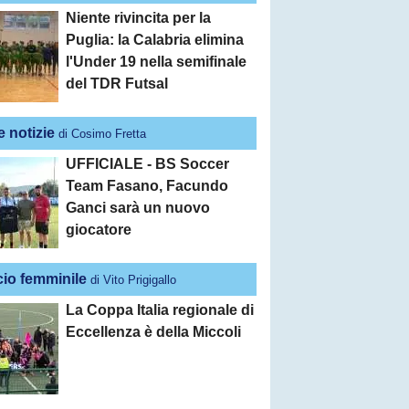
Niente rivincita per la
Puglia: la Calabria elimina
l'Under 19 nella semifinale
del TDR Futsal
e notizie
di Cosimo Fretta
UFFICIALE - BS Soccer
Team Fasano, Facundo
Ganci sarà un nuovo
giocatore
cio femminile
di Vito Prigigallo
La Coppa Italia regionale di
Eccellenza è della Miccoli