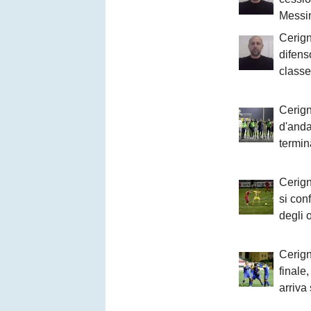
Messi
Cerign
difens
class
Cerign
d'anda
termin
Cerign
si con
degli o
Cerign
finale,
arriva