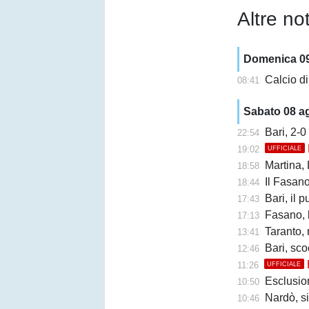
Altre not
Domenica 0
Calcio di
08:41
Sabato 08 a
Bari, 2-0
22:54
19:02
UFFICIALE
Martina, Ly
18:58
Il Fasano cr
18:44
Bari, il 
17:43
Fasano, l'ex
17:13
Taranto,
13:41
Bari, sco
12:46
11:26
UFFICIALE
Esclusione 
10:50
Nardò, s
10:46