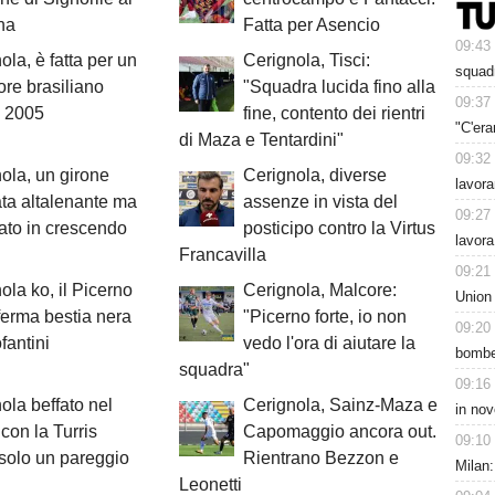
na
Fatta per Asencio
09:43
ola, è fatta per un
Cerignola, Tisci:
squadr
ore brasiliano
"Squadra lucida fino alla
09:37
e 2005
fine, contento dei rientri
"C'era
di Maza e Tentardini"
09:32
ola, un girone
Cerignola, diverse
lavora
ta altalenante ma
assenze in vista del
09:27
ato in crescendo
posticipo contro la Virtus
lavora
Francavilla
09:21
ola ko, il Picerno
Cerignola, Malcore:
Union
ferma bestia nera
"Picerno forte, io non
09:20
fantini
vedo l'ora di aiutare la
bomber
squadra"
09:16
ola beffato nel
Cerignola, Sainz-Maza e
in nov
 con la Turris
Capomaggio ancora out.
09:10
 solo un pareggio
Rientrano Bezzon e
Milan:
Leonetti