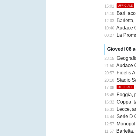
15:01
UFFICIALE
Bari, accor
14:10
Barletta, b
12:03
Audace Cerign
10:46
La Promo
00:27
Giovedì 06 
Geografi
23:15
Audace Cerignol
21:50
Fidelis A
20:57
Stadio San Ni
20:10
17:08
UFFICIALE
Foggia, 
16:45
Coppa Ita
16:32
Lecce, an
16:31
Serie D G
14:44
Monopoli,
12:57
Barletta,
11:57