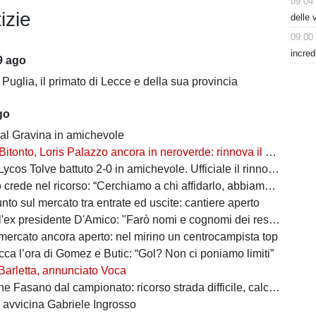
09:04
izie
delle 
09:00
incred
9 ago
 Puglia, il primato di Lecce e della sua provincia
go
 al Gravina in amichevole
Bitonto, Loris Palazzo ancora in neroverde: rinnova il capitano
cos Tolve battuto 2-0 in amichevole. Ufficiale il rinnovo di Llanos
ede nel ricorso: “Cerchiamo a chi affidarlo, abbiamo 30 giorni di tempo”
punto sul mercato tra entrate ed uscite: cantiere aperto
 presidente D'Amico: "Farò nomi e cognomi dei responsabili di questo disastro"
 mercato ancora aperto: nel mirino un centrocampista top
cca l’ora di Gomez e Butic: “Gol? Non ci poniamo limiti”
Barletta, annunciato Voca
Fasano dal campionato: ricorso strada difficile, calciatori in fuga
i avvicina Gabriele Ingrosso