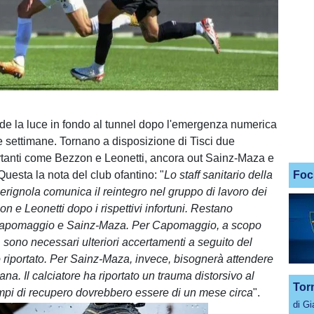
ede la luce in fondo al tunnel dopo l'emergenza numerica
te settimane. Tornano a disposizione di Tisci due
rtanti come Bezzon e Leonetti, ancora out Sainz-Maza e
esta la nota del club ofantino: "
Lo staff sanitario della
Foc
rignola comunica il reintegro nel gruppo di lavoro dei
on e Leonetti dopo i rispettivi infortuni. Restano
 Capomaggio e Sainz-Maza. Per Capomaggio, a scopo
 sono necessari ulteriori accertamenti a seguito del
 riportato. Per Sainz-Maza, invece, bisognerà attendere
na. Il calciatore ha riportato un trauma distorsivo al
Tor
empi di recupero dovrebbero essere di un mese circa
".
di G