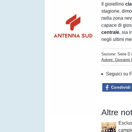
Il gioiellino
cl
stagione, dimos
nella zona nev
capace di gios
centrale
, sia 
negli ultimi met
Sezione:
Serie D
Autore: Giovanni 
Seguici su 
Condividi
Altre no
Esclu
campio