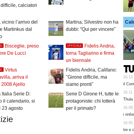
difficile, calciatori
Cal
 vicino l’arrivo del
Martina, Silvestro non ha
re Martinkus dal
dubbi: “Qui per vincere”
o
Bisceglie, preso
Fidelis Andria,
LE
UFFICIALE
tiere De Lucci
torna Tagliarino e firma
un biennale
Virtus
Fidelis Andria, Califano:
LE
illa, arriva il
"Girone difficile, ma
16:15
il Com
 2008 Ajello
siamo pronti"
16:11
Italia Serie D:
Serie D Girone H, tutte le
Thula
o il calendario, si
protagoniste: chi lotterà
16:08
il 23 agosto
per il primato?
i rinf
izie
16:05
tre e 