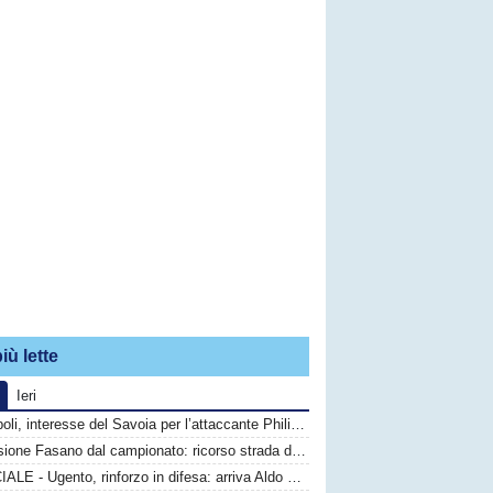
iù lette
Ieri
Monopoli, interesse del Savoia per l’attaccante Philip Yeboah
Esclusione Fasano dal campionato: ricorso strada difficile, calciatori in fuga
UFFICIALE - Ugento, rinforzo in difesa: arriva Aldo Graziano