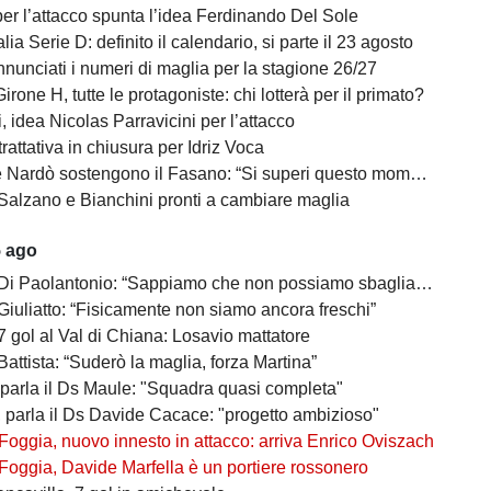
per l’attacco spunta l’idea Ferdinando Del Sole
lia Serie D: definito il calendario, si parte il 23 agosto
nunciati i numeri di maglia per la stagione 26/27
irone H, tutte le protagoniste: chi lotterà per il primato?
 idea Nicolas Parravicini per l’attacco
 trattativa in chiusura per Idriz Voca
Nardò sostengono il Fasano: “Si superi questo momento quanto prima”
Salzano e Bianchini pronti a cambiare maglia
5 ago
 Di Paolantonio: “Sappiamo che non possiamo sbagliare”
Giuliatto: “Fisicamente non siamo ancora freschi”
7 gol al Val di Chiana: Losavio mattatore
Battista: “Suderò la maglia, forza Martina”
 parla il Ds Maule: "Squadra quasi completa"
, parla il Ds Davide Cacace: "progetto ambizioso"
Foggia, nuovo innesto in attacco: arriva Enrico Oviszach
Foggia, Davide Marfella è un portiere rossonero