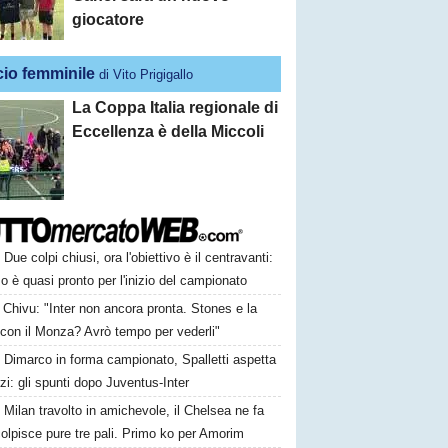
giocatore
cio femminile
di Vito Prigigallo
La Coppa Italia regionale di
Eccellenza è della Miccoli
Due colpi chiusi, ora l'obiettivo è il centravanti:
o è quasi pronto per l'inizio del campionato
Chivu: "Inter non ancora pronta. Stones e la
 con il Monza? Avrò tempo per vederli"
Dimarco in forma campionato, Spalletti aspetta
orzi: gli spunti dopo Juventus-Inter
Milan travolto in amichevole, il Chelsea ne fa
colpisce pure tre pali. Primo ko per Amorim