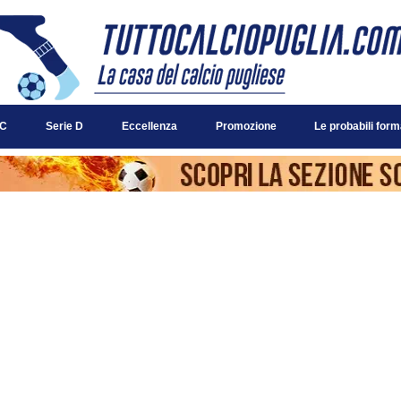
 C
Serie D
Eccellenza
Promozione
Le probabili form