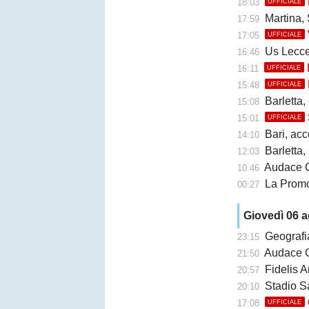
18:03
UFFICIALE
Martina, 
17:59
17:05
UFFICIALE
Us Lecce, la
16:46
16:11
UFFICIALE
15:48
UFFICIALE
Barletta,
15:08
15:01
UFFICIALE
Bari, accor
14:10
Barletta, b
12:03
Audace Cerign
10:46
La Promo
00:27
Giovedì 06 
Geografi
23:15
Audace Cerignol
21:50
Fidelis A
20:57
Stadio San Ni
20:10
17:08
UFFICIALE