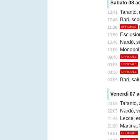
Sabato 08 a
Taranto,
13:41
Bari, sco
12:46
11:26
UFFICIALE
Esclusione 
10:50
Nardò, s
10:46
Monopoli
10:00
09:40
UFFICIALE
09:05
UFFICIALE
08:30
UFFICIALE
Bari, sal
00:05
Venerdì 07 
Taranto, 
23:08
Nardò, vi
22:05
Lecce, en
21:46
Martina, 
21:20
18:51
UFFICIALE