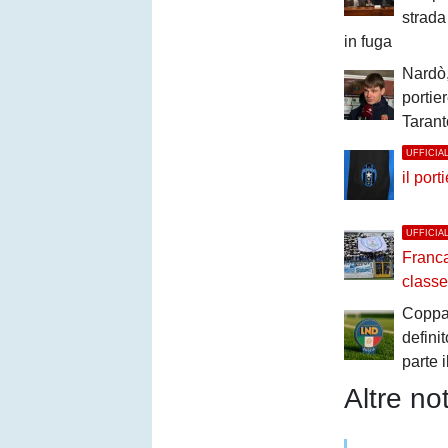
strada 
in fuga
Nardò,
portie
Tarant
UFFICIA
il por
UFFICIA
Francav
classe
Coppa 
definit
parte 
Altre not