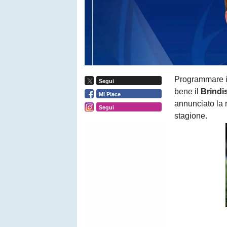
Programmare il
Segui
bene il
Brindi
Mi Piace
annunciato la 
Segui
stagione.