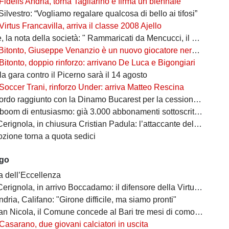
Fidelis Andria, torna Tagliarino e firma un biennale
Silvestro: “Vogliamo regalare qualcosa di bello ai tifosi”
Virtus Francavilla, arriva il classe 2008 Ajello
 nota della società: " Rammaricati da Mencucci, il 10 CDA straordinario"
Bitonto, Giuseppe Venanzio è un nuovo giocatore neroverde
Bitonto, doppio rinforzo: arrivano De Luca e Bigongiari
 la gara contro il Picerno sarà il 14 agosto
Soccer Trani, rinforzo Under: arriva Matteo Rescina
do raggiunto con la Dinamo Bucarest per la cessione di Matthias Verreth
oom di entusiasmo: già 3.000 abbonamenti sottoscritti per la Serie C
ola, in chiusura Cristian Padula: l’attaccante del Torino arriva in prestito
zione torna a quota sedici
ago
a dell’Eccellenza
a, in arrivo Boccadamo: il difensore della Virtus Entella verso il prestito in gialloblù
ndria, Califano: "Girone difficile, ma siamo pronti"
cola, il Comune concede al Bari tre mesi di comodato d’uso precario: i dettagli
Casarano, due giovani calciatori in uscita