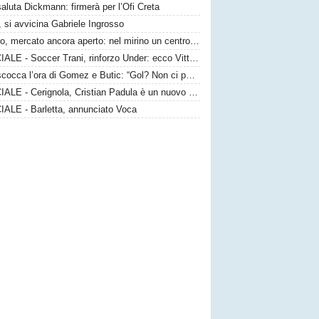
saluta Dickmann: firmerà per l’Ofi Creta
 si avvicina Gabriele Ingrosso
Taranto, mercato ancora aperto: nel mirino un centrocampista top
UFFICIALE - Soccer Trani, rinforzo Under: ecco Vittorio Sansaro
Bari, scocca l’ora di Gomez e Butic: “Gol? Non ci poniamo limiti”
UFFICIALE - Cerignola, Cristian Padula è un nuovo attaccante gialloblù
IALE - Barletta, annunciato Voca