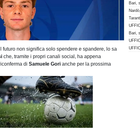
Bari, 
Nardò,
UFFIC
 futuro non significa solo spendere e spandere, lo sa
si
che, tramite i propri canali social, ha appena
riconferma di
Samuele Gori
anche per la prossima
Unmute
Loaded
:
100.00%