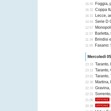
Foggia, 
16:45
Coppa Ita
16:32
Lecce, an
16:31
Serie D G
14:44
Monopoli,
12:57
Barletta,
11:57
Brindisi e 
11:34
Fasano: 
11:00
Mercoledì 0
Taranto,
23:18
Taranto, 
23:12
Taranto, 
23:01
Martina, 
22:36
Gravina,
22:33
Sorrento
22:31
21:00
UFFICIALE
20:38
UFFICIALE