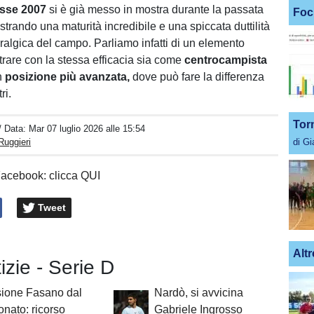
asse 2007
si è già messo in mostra durante la passata
Foc
trando una maturità incredibile e una spiccata duttilità
ralgica del campo. Parliamo infatti di un elemento
trare con la stessa efficacia sia come
centrocampista
in
posizione più avanzata,
dove può fare la differenza
ri.
Tor
/ Data:
Mar 07 luglio 2026 alle 15:54
Ruggieri
di G
Facebook: clicca QUI
Tweet
Altr
tizie - Serie D
sione Fasano dal
Nardò, si avvicina
nato: ricorso
Gabriele Ingrosso