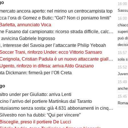
go
16:00
Sassuo
 mercato ancora aperto: nel mirino un centrocampista top
cca l’ora di Gomez e Butic: “Gol? Non ci poniamo limiti”
16:00
Barletta, annunciato Voca
chiacc
Fasano dal campionato: ricorso strada difficile, calciatori in fuga
superi
può d
i avvicina Gabriele Ingrosso
decisi
, interesse del Savoia per l’attaccante Philip Yeboah
Soccer Trani, rinforzo Under: ecco Vittorio Sansaro
15:57
Cerignola, Cristian Padula è un nuovo attaccante gialloblù
sola s
Ugento, rinforzo in difesa: arriva Aldo Graziano
15:52
uta Dickmann: firmerà per l’Ofi Creta
Juvent
15:49
ago
anche 
altro under per Giuliatto: arriva Lenti
15:45
cino l’arrivo del portiere Martinkus dal Taranto
Romagn
tusiasmo senza sosta: già 4.631 abbonamenti in cinque giorni
Silvestro non ha dubbi: “Qui per vincere”
Bisceglie, preso il portiere De Lucci