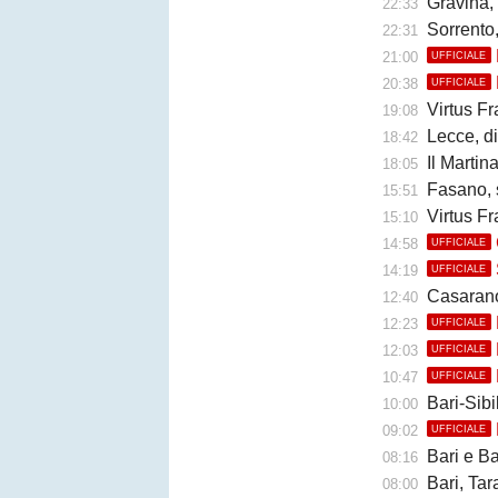
Gravina,
22:33
Sorrento
22:31
21:00
UFFICIALE
20:38
UFFICIALE
Virtus Fr
19:08
Lecce, di
18:42
Il Martina 
18:05
Fasano, 
15:51
Virtus Fr
15:10
14:58
UFFICIALE
14:19
UFFICIALE
Casarano, 
12:40
12:23
UFFICIALE
12:03
UFFICIALE
10:47
UFFICIALE
Bari-Sibil
10:00
09:02
UFFICIALE
Bari e Barl
08:16
Bari, Taran
08:00