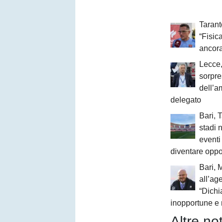
Taranto
“Fisi
ancora
Lecce,
sorpre
dell’a
delegato
Bari, 
stadi 
event
diventare oppo
Bari, 
all’age
“Dichi
inopportune e 
Altre not