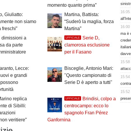
sinist
momento quanto prima”
16:05
, Giuliatto:
Martina, Battista:
all'In
camente non siamo
“Suderò la maglia, forza
16:00
 freschi”
Martina”
ma è 
 dimissioni a
Serie D,
UFFICIALE
creder
sa da parte
clamorosa esclusione
italia
mministratore
per il Fasano
davve
15:58
Taranto, Lecce:
Bisceglie, Antonio Mari:
attacc
nuovi e grandi
"Questo campionato di
15:54
i possono
Serie D è aperto a tutti"
contra
rtunità
15:52
presen
Marino replica
Brindisi, colpo a
UFFICIALE
nte di Sibilli:
centrocampo: ecco lo
arazioni
spagnolo Fran Pérez
non veritiere”
Ganfornina
izie