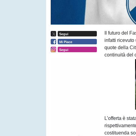
Il futuro del 
Segui
infatti ricevut
Mi Piace
quote della Cit
Segui
continuità del 
L’offerta è sta
rispettivament
costituenda so