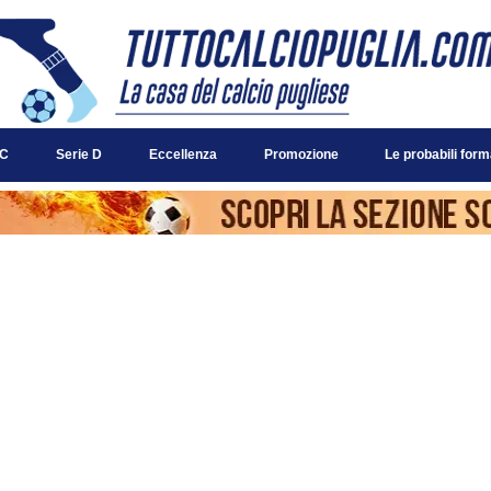
 C
Serie D
Eccellenza
Promozione
Le probabili form