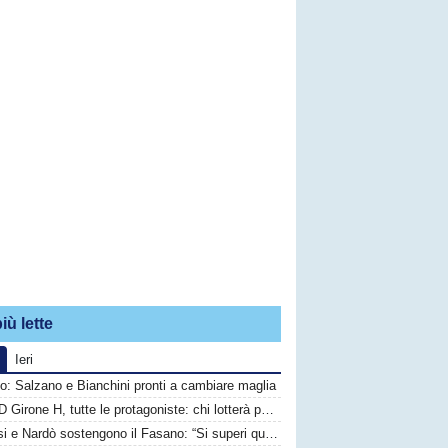
iù lette
Ieri
o: Salzano e Bianchini pronti a cambiare maglia
Serie D Girone H, tutte le protagoniste: chi lotterà per il primato?
Brindisi e Nardò sostengono il Fasano: “Si superi questo momento quanto prima”