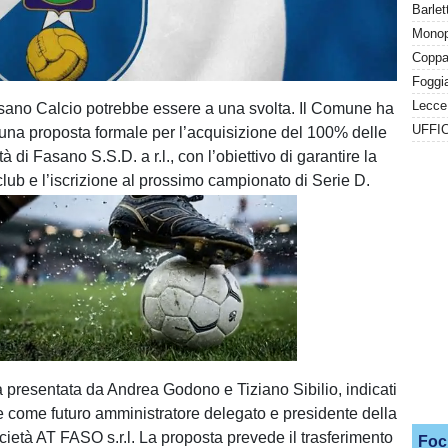
Barlet
Monopo
Foggia
Fasano Calcio potrebbe essere a una svolta. Il Comune ha
o una proposta formale per l’acquisizione del 100% delle
tà di Fasano S.S.D. a r.l., con l’obiettivo di garantire la
club e l’iscrizione al prossimo campionato di Serie D.
Unmute
Loaded
:
100.00%
ta presentata da Andrea Godono e Tiziano Sibilio, indicati
e come futuro amministratore delegato e presidente della
cietà AT FASO s.r.l. La proposta prevede il trasferimento
Foc