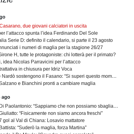
ago
Casarano, due giovani calciatori in uscita
per l’attacco spunta l’idea Ferdinando Del Sole
lia Serie D: definito il calendario, si parte il 23 agosto
nunciati i numeri di maglia per la stagione 26/27
irone H, tutte le protagoniste: chi lotterà per il primato?
 idea Nicolas Parravicini per l’attacco
 trattativa in chiusura per Idriz Voca
Nardò sostengono il Fasano: “Si superi questo momento quanto prima”
Salzano e Bianchini pronti a cambiare maglia
5 ago
 Di Paolantonio: “Sappiamo che non possiamo sbagliare”
Giuliatto: “Fisicamente non siamo ancora freschi”
7 gol al Val di Chiana: Losavio mattatore
Battista: “Suderò la maglia, forza Martina”