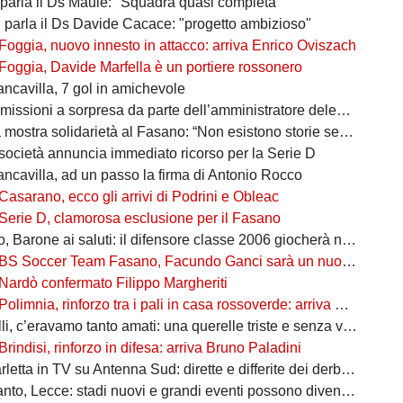
 parla il Ds Maule: "Squadra quasi completa"
, parla il Ds Davide Cacace: "progetto ambizioso"
Foggia, nuovo innesto in attacco: arriva Enrico Oviszach
Foggia, Davide Marfella è un portiere rossonero
ancavilla, 7 gol in amichevole
missioni a sorpresa da parte dell’amministratore delegato
mostra solidarietà al Fasano: “Non esistono storie senza avversari”
società annuncia immediato ricorso per la Serie D
ancavilla, ad un passo la firma di Antonio Rocco
Casarano, ecco gli arrivi di Podrini e Obleac
Serie D, clamorosa esclusione per il Fasano
Barone ai saluti: il difensore classe 2006 giocherà nel Lanciano
BS Soccer Team Fasano, Facundo Ganci sarà un nuovo giocatore
Nardò confermato Filippo Margheriti
Polimnia, rinforzo tra i pali in casa rossoverde: arriva Victor De Caro
li, c’eravamo tanto amati: una querelle triste e senza vincitori
Brindisi, rinforzo in difesa: arriva Bruno Paladini
etta in TV su Antenna Sud: dirette e differite dei derby più attesi
to, Lecce: stadi nuovi e grandi eventi possono diventare opportunità