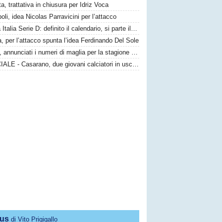
ta, trattativa in chiusura per Idriz Voca
li, idea Nicolas Parravicini per l’attacco
Coppa Italia Serie D: definito il calendario, si parte il 23 agosto
, per l’attacco spunta l’idea Ferdinando Del Sole
Lecce, annunciati i numeri di maglia per la stagione 26/27
UFFICIALE - Casarano, due giovani calciatori in uscita
us
di Vito Prigigallo