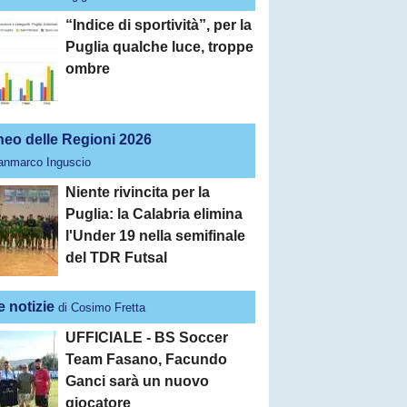
“Indice di sportività”, per la
Puglia qualche luce, troppe
ombre
neo delle Regioni 2026
ianmarco Inguscio
Niente rivincita per la
Puglia: la Calabria elimina
l'Under 19 nella semifinale
del TDR Futsal
e notizie
di Cosimo Fretta
UFFICIALE - BS Soccer
Team Fasano, Facundo
Ganci sarà un nuovo
giocatore