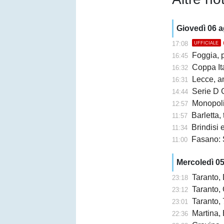
Giovedì 06 
17:08
UFFICIALE
Foggia, 
16:45
Coppa Ita
16:32
Lecce, an
16:31
Serie D G
14:44
Monopoli,
12:57
Barletta,
11:57
Brindisi e 
11:34
Fasano: 
11:00
Mercoledì 0
Taranto,
23:18
Taranto, 
23:12
Taranto, 
23:01
Martina, 
22:36