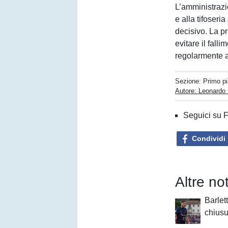
L’amministrazio
e alla tifoseri
decisivo. La pr
evitare il fall
regolarmente a
Sezione:
Primo p
Autore: Leonardo
Seguici su 
Condividi
Altre no
Barlett
chiusu