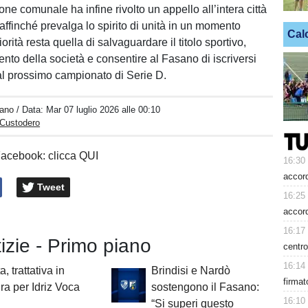
ne comunale ha infine rivolto un appello all’intera città
a affinché prevalga lo spirito di unità in un momento
Cal
iorità resta quella di salvaguardare il titolo sportivo,
imento della società e consentire al Fasano di iscriversi
l prossimo campionato di Serie D.
iano
/ Data:
Mar 07 luglio 2026 alle 00:10
 Custodero
Facebook: clicca QUI
16:30
accord
Tweet
16:25
accor
16:17
tizie - Primo piano
centro
16:14
a, trattativa in
Brindisi e Nardò
firmat
ra per Idriz Voca
sostengono il Fasano:
16:10
“Si superi questo