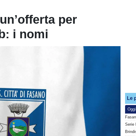
un’offerta per
ub: i nomi
Le p
Oggi
Fasan