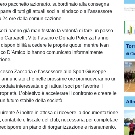
intero pacchetto azionario, subordinato alla consegna
parte di tutti gli attuali soci al sindaco o all’assessore
ro 24 ore dalla comunicazione.
 soci hanno già manifestato la volontà di fare un passo
nio Carparelli, Vito Fasano e Donato Potenza hanno
 disponibilità a cedere le proprie quote, mentre Ivan
Tor
anco D’Amico lo hanno comunicato informalmente
di G
zione.
ncesco Zaccaria e l’assessore allo Sport Giuseppe
 annunciato che nelle prossime ore promuoveranno un
cordata interessata e gli attuali soci per favorire il
oprietà. L’obiettivo è accelerare il confronto e creare le
un futuro stabile della società.
Altr
uirente è inoltre in attesa di ricevere la documentazione
, contabile e fiscale del club, necessaria per completare
 predisporre un piano di riorganizzazione e risanamento.