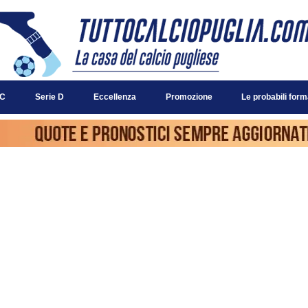
 C
Serie D
Eccellenza
Promozione
Le probabili form