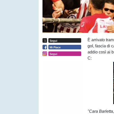
È arrivato tram
Segui
gol, fascia di 
Mi Piace
addio così ai 
Segui
C:
"Cara Barletta