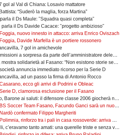
7 gol al Val di Chiana: Losavio mattatore
Battista: “Suderò la maglia, forza Martina”
 parla il Ds Maule: "Squadra quasi completa"
, parla il Ds Davide Cacace: "progetto ambizioso"
Foggia, nuovo innesto in attacco: arriva Enrico Oviszach
Foggia, Davide Marfella è un portiere rossonero
ancavilla, 7 gol in amichevole
missioni a sorpresa da parte dell’amministratore delegato
mostra solidarietà al Fasano: “Non esistono storie senza avversari”
società annuncia immediato ricorso per la Serie D
ancavilla, ad un passo la firma di Antonio Rocco
Casarano, ecco gli arrivi di Podrini e Obleac
Serie D, clamorosa esclusione per il Fasano
Barone ai saluti: il difensore classe 2006 giocherà nel Lanciano
BS Soccer Team Fasano, Facundo Ganci sarà un nuovo giocatore
Nardò confermato Filippo Margheriti
Polimnia, rinforzo tra i pali in casa rossoverde: arriva Victor De Caro
li, c’eravamo tanto amati: una querelle triste e senza vincitori
Brindisi, rinforzo in difesa: arriva Bruno Paladini