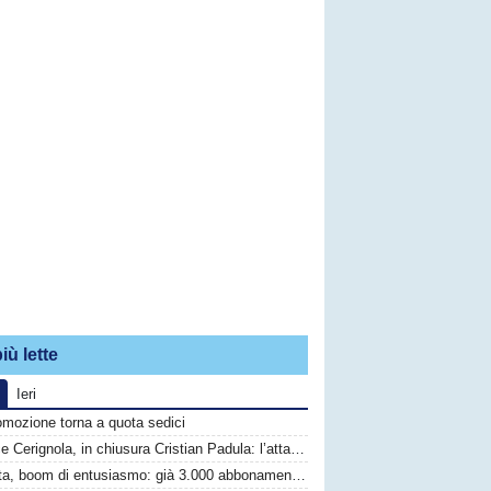
iù lette
Ieri
omozione torna a quota sedici
Audace Cerignola, in chiusura Cristian Padula: l’attaccante del Torino arriva in prestito
Barletta, boom di entusiasmo: già 3.000 abbonamenti sottoscritti per la Serie C