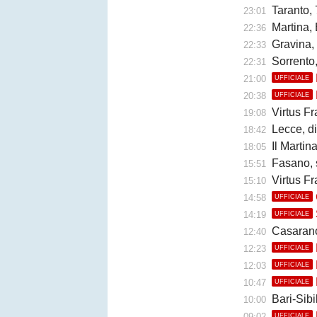
Taranto, 
23:01
Martina, 
22:36
Gravina,
22:33
Sorrento
22:31
21:00
UFFICIALE
20:38
UFFICIALE
Virtus Fr
19:08
Lecce, di
18:42
Il Martina 
18:05
Fasano, 
15:51
Virtus Fr
15:10
14:58
UFFICIALE
14:19
UFFICIALE
Casarano, 
12:40
12:23
UFFICIALE
12:03
UFFICIALE
10:47
UFFICIALE
Bari-Sibil
10:00
09:02
UFFICIALE