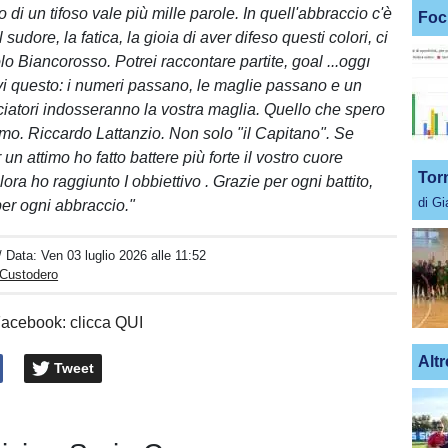
 di un tifoso vale più mille parole. In quell'abbraccio c'è
Foc
 il sudore, la fatica, la gioia di aver difeso questi colori, ci
lo Biancorosso. Potrei raccontare partite, goal ...oggı
rvi questo: i numeri passano, le maglie passano e un
lciatori indosseranno la vostra maglia. Quello che spero
uomo. Riccardo Lattanzio. Non solo "il Capitano". Se
un attimo ho fatto battere più forte il vostro cuore
Tor
ora ho raggiunto I obbiettivo . Grazie per ogni battito,
di G
per ogni abbraccio."
/ Data:
Ven 03 luglio 2026 alle 11:52
 Custodero
Facebook: clicca QUI
Altr
Tweet