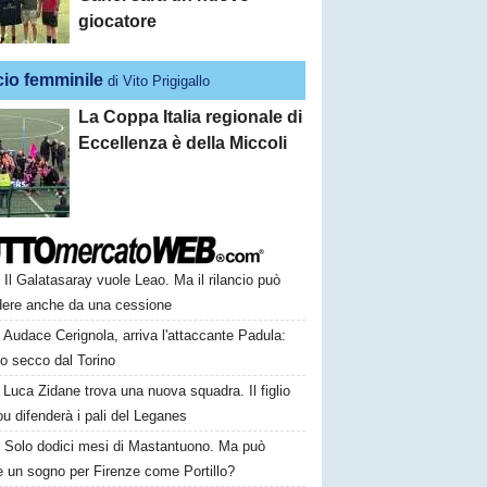
giocatore
cio femminile
di Vito Prigigallo
La Coppa Italia regionale di
Eccellenza è della Miccoli
Il Galatasaray vuole Leao. Ma il rilancio può
dere anche da una cessione
Audace Cerignola, arriva l'attaccante Padula:
to secco dal Torino
Luca Zidane trova una nuova squadra. Il figlio
ou difenderà i pali del Leganes
Solo dodici mesi di Mastantuono. Ma può
e un sogno per Firenze come Portillo?