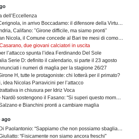
ago
a dell’Eccellenza
a, in arrivo Boccadamo: il difensore della Virtus Entella verso il prestito in gialloblù
ndria, Califano: "Girone difficile, ma siamo pronti"
cola, il Comune concede al Bari tre mesi di comodato d’uso precario: i dettagli
Casarano, due giovani calciatori in uscita
per l’attacco spunta l’idea Ferdinando Del Sole
lia Serie D: definito il calendario, si parte il 23 agosto
nunciati i numeri di maglia per la stagione 26/27
irone H, tutte le protagoniste: chi lotterà per il primato?
 idea Nicolas Parravicini per l’attacco
 trattativa in chiusura per Idriz Voca
Nardò sostengono il Fasano: “Si superi questo momento quanto prima”
Salzano e Bianchini pronti a cambiare maglia
5 ago
 Di Paolantonio: “Sappiamo che non possiamo sbagliare”
Giuliatto: “Fisicamente non siamo ancora freschi”