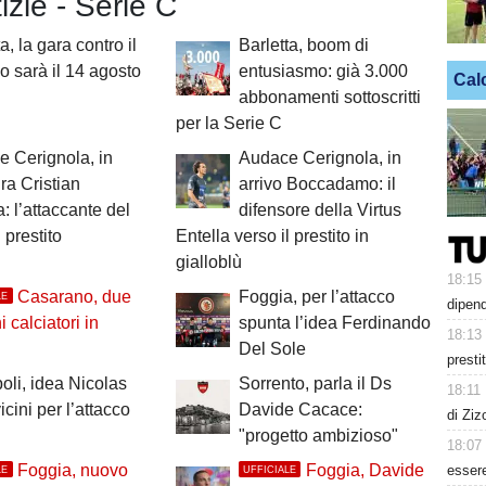
tizie - Serie C
a, la gara contro il
Barletta, boom di
o sarà il 14 agosto
entusiasmo: già 3.000
Cal
abbonamenti sottoscritti
per la Serie C
 Cerignola, in
Audace Cerignola, in
ra Cristian
arrivo Boccadamo: il
: l’attaccante del
difensore della Virtus
 prestito
Entella verso il prestito in
gialloblù
18:15
Casarano, due
Foggia, per l’attacco
LE
dipen
 calciatori in
spunta l’idea Ferdinando
18:13
Del Sole
presti
li, idea Nicolas
Sorrento, parla il Ds
18:11
icini per l’attacco
Davide Cacace:
di Ziz
"progetto ambizioso"
18:07
Foggia, nuovo
Foggia, Davide
esser
LE
UFFICIALE