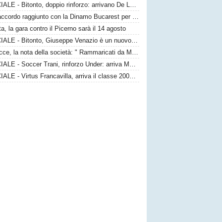
UFFICIALE - Bitonto, doppio rinforzo: arrivano De Luca e Bigongiari
Bari, accordo raggiunto con la Dinamo Bucarest per la cessione di Matthias Verreth
ta, la gara contro il Picerno sarà il 14 agosto
UFFICIALE - Bitonto, Giuseppe Venazio è un nuovo giocatore neroverde
Us Lecce, la nota della società: " Rammaricati da Mencucci, il 10 CDA straordinario"
UFFICIALE - Soccer Trani, rinforzo Under: arriva Matteo Rescina
UFFICIALE - Virtus Francavilla, arriva il classe 2008 Ajello