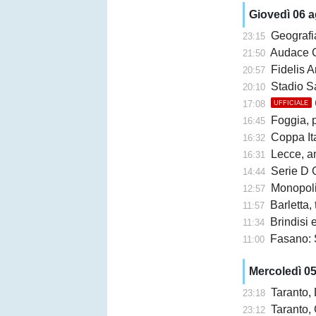
Giovedì 06 
Geografi
23:15
Audace Cerignol
21:50
Fidelis A
20:57
Stadio San Ni
20:10
17:08
UFFICIALE
Foggia, 
16:45
Coppa Ita
16:32
Lecce, an
16:31
Serie D G
14:44
Monopoli,
12:57
Barletta,
11:57
Brindisi e 
11:34
Fasano: 
11:00
Mercoledì 0
Taranto,
23:18
Taranto, 
23:12