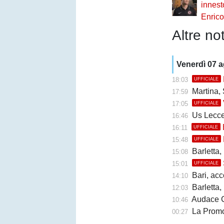
innest
Enric
Altre not
Venerdì 07 
18:03
UFFICIALE
Martina, 
17:59
17:05
UFFICIALE
Us Lecce, la
16:46
16:11
UFFICIALE
15:48
UFFICIALE
Barletta,
15:08
15:01
UFFICIALE
Bari, accor
14:10
Barletta, b
12:03
Audace Cerign
10:46
La Promo
00:27