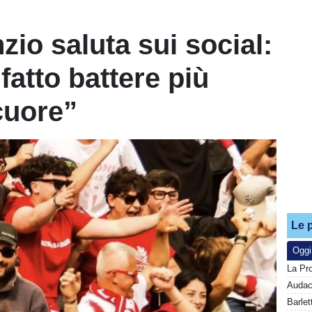
nzio saluta sui social:
fatto battere più
 cuore”
Le p
Oggi
La Pr