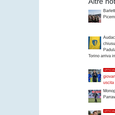
Altre no
Barlett
Picern
Audace
chiusu
Padula
Torino arriva in
UFFICIA
giovani
uscita
Monopo
Parrav
UFFICIA