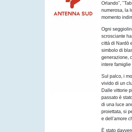
Orlando", "Tab
numerosa, la l
momento indim
Ogni seggiolin
scrosciante ha 
città di Nardò
simbolo di bla
generazione, ca
intere famigli
Sul palco, i m
vivido di un cl
Dalle vittorie 
passato è stat
di una luce an
proiettata, si 
e dell'amore ch
È stato davvero