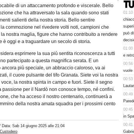
cabile di un attaccamento profondo e viscerale. Bello
ozione che ha attraversato la sala quando sono stati
01:10
chiacc
menti salienti della nostra storia. Bello sentire
superi
 la commozione nel rivedere volti noti, campioni che
può d
la nostra maglia, figure che hanno contribuito a rendere
decisi
e è oggi e a traguardare un secolo di storia.
01:00
idera esprimere la sua più sentita riconoscenza a tutti
e retr
no partecipato a questa magnifica serata. E un
00:56
 ancora più speciale, un abbraccio caloroso, va ai
vuole 
ati, il cuore pulsante del tifo Granata. Siete voi la nostra
00:53
a voce, la nostra spinta in campo e fuori. Siete il segno
Lauta
la passione per il Nardò non conosce tempo, né confini.
00:49
one, che ha acceso il nostro centenario, continuerà a
Parede
cammino della nostra amata squadra per i prossimi cento
00:45
in Spa
00:41
/ Data:
Sab 14 giugno 2025 alle 21:04
 Custodero
Gabri