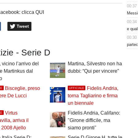
00:37
Facebook: clicca QUI
Messic
00:34
Tweet
e qua
00:30
partec
tizie - Serie D
 vicino l’arrivo del
Martina, Silvestro non ha
re Martinkus dal
dubbi: “Qui per vincere”
o
Bisceglie, preso
Fidelis Andria,
LE
UFFICIALE
tiere De Lucci
torna Tagliarino e firma
un biennale
Virtus
Fidelis Andria, Califano:
LE
illa, arriva il
"Girone difficile, ma
 2008 Ajello
siamo pronti"
Italia Serie D:
Serie D Girone H, tutte le