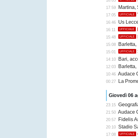
18:03
Martina, 
17:59
17:05
UFFICIALE
Us Lecce, la
16:46
16:11
UFFICIALE
15:48
UFFICIALE
Barletta,
15:08
15:01
UFFICIALE
Bari, accor
14:10
Barletta, b
12:03
Audace Cerign
10:46
La Promo
00:27
Giovedì 06 
Geografi
23:15
Audace Cerignol
21:50
Fidelis A
20:57
Stadio San Ni
20:10
17:08
UFFICIALE