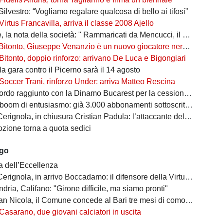
Silvestro: “Vogliamo regalare qualcosa di bello ai tifosi”
Virtus Francavilla, arriva il classe 2008 Ajello
 nota della società: " Rammaricati da Mencucci, il 10 CDA straordinario"
Bitonto, Giuseppe Venanzio è un nuovo giocatore neroverde
Bitonto, doppio rinforzo: arrivano De Luca e Bigongiari
 la gara contro il Picerno sarà il 14 agosto
Soccer Trani, rinforzo Under: arriva Matteo Rescina
do raggiunto con la Dinamo Bucarest per la cessione di Matthias Verreth
oom di entusiasmo: già 3.000 abbonamenti sottoscritti per la Serie C
ola, in chiusura Cristian Padula: l’attaccante del Torino arriva in prestito
zione torna a quota sedici
ago
a dell’Eccellenza
a, in arrivo Boccadamo: il difensore della Virtus Entella verso il prestito in gialloblù
ndria, Califano: "Girone difficile, ma siamo pronti"
cola, il Comune concede al Bari tre mesi di comodato d’uso precario: i dettagli
Casarano, due giovani calciatori in uscita