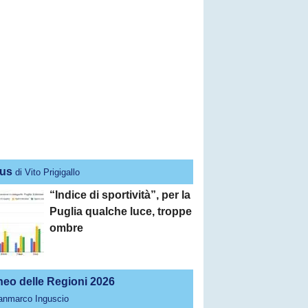
us
di Vito Prigigallo
“Indice di sportività”, per la
Puglia qualche luce, troppe
ombre
neo delle Regioni 2026
ianmarco Inguscio