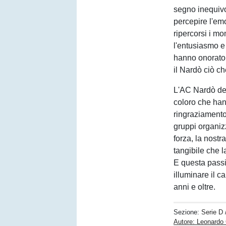
segno inequivo
percepire l'em
ripercorsi i mo
l'entusiasmo e
hanno onorato 
il Nardò ciò ch
L'AC Nardò des
coloro che han
ringraziamento
gruppi organizz
forza, la nostr
tangibile che 
E questa passi
illuminare il 
anni e oltre.
Sezione:
Serie D
Autore: Leonardo