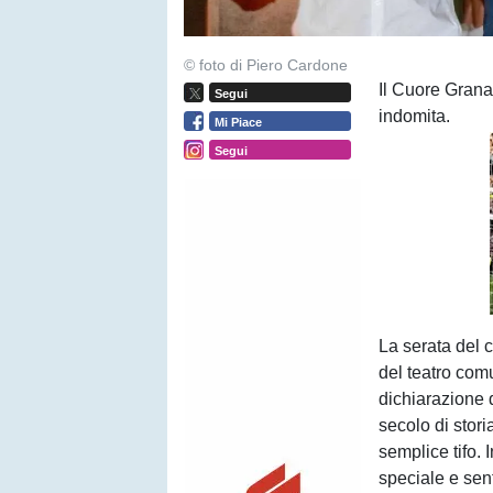
© foto di Piero Cardone
Il Cuore Granat
Segui
indomita.
Mi Piace
Segui
La serata del 
del teatro com
dichiarazione 
secolo di storia
semplice tifo. 
speciale e sent