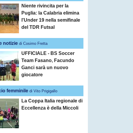
Niente rivincita per la
Puglia: la Calabria elimina
l'Under 19 nella semifinale
del TDR Futsal
e notizie
di Cosimo Fretta
UFFICIALE - BS Soccer
Team Fasano, Facundo
Ganci sarà un nuovo
giocatore
cio femminile
di Vito Prigigallo
La Coppa Italia regionale di
Eccellenza è della Miccoli