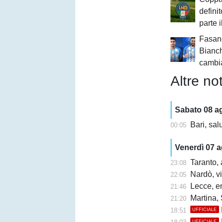
definit
parte 
Fasan
Bianch
cambi
Altre not
Sabato 08 a
Bari, sal
00:05
Venerdì 07 
Taranto, 
23:08
Nardò, vi
22:05
Lecce, en
21:46
Martina, 
21:20
18:51
UFFICIALE
UFFICIALE