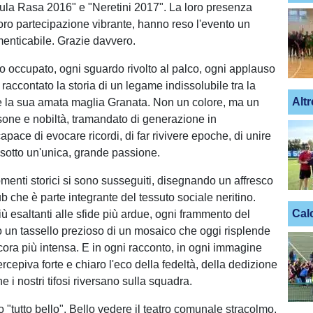
ula Rasa 2016" e "Neretini 2017". La loro presenza
oro partecipazione vibrante, hanno reso l'evento un
enticabile. Grazie davvero.
o occupato, ogni sguardo rivolto al palco, ogni applauso
raccontato la storia di un legame indissolubile tra la
Altr
 e la sua amata maglia Granata. Non un colore, ma un
sone e nobiltà, tramandato di generazione in
pace di evocare ricordi, di far rivivere epoche, di unire
e sotto un'unica, grande passione.
omenti storici si sono susseguiti, disegnando un affresco
ub che è parte integrante del tessuto sociale neritino.
Cal
più esaltanti alle sfide più ardue, ogni frammento del
o un tassello prezioso di un mosaico che oggi risplende
cora più intensa. E in ogni racconto, in ogni immagine
percepiva forte e chiaro l'eco della fedeltà, della dedizione
e i nostri tifosi riversano sulla squadra.
 "tutto bello". Bello vedere il teatro comunale stracolmo,