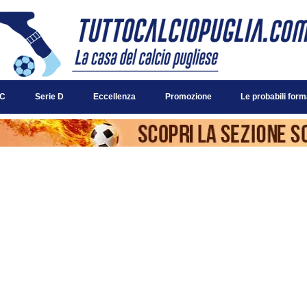
 C
Serie D
Eccellenza
Promozione
Le probabili form