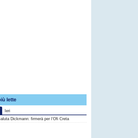
iù lette
Ieri
saluta Dickmann: firmerà per l’Ofi Creta