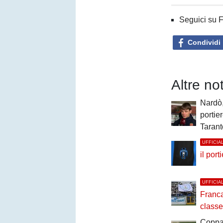
Seguici su 
Condividi
Altre no
Nardò,
portie
Tarant
UFFICIA
il por
UFFICIA
Francav
classe
Coppa 