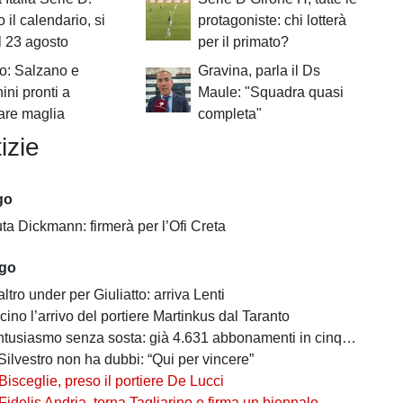
o il calendario, si
protagoniste: chi lotterà
il 23 agosto
per il primato?
o: Salzano e
Gravina, parla il Ds
ini pronti a
Maule: "Squadra quasi
are maglia
completa"
izie
go
uta Dickmann: firmerà per l’Ofi Creta
ago
altro under per Giuliatto: arriva Lenti
cino l’arrivo del portiere Martinkus dal Taranto
tusiasmo senza sosta: già 4.631 abbonamenti in cinque giorni
Silvestro non ha dubbi: “Qui per vincere”
Bisceglie, preso il portiere De Lucci
Fidelis Andria, torna Tagliarino e firma un biennale