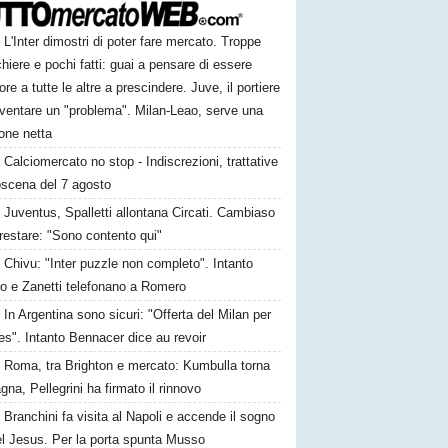
L'Inter dimostri di poter fare mercato. Troppe
hiere e pochi fatti: guai a pensare di essere
ore a tutte le altre a prescindere. Juve, il portiere
iventare un "problema". Milan-Leao, serve una
one netta
Calciomercato no stop - Indiscrezioni, trattative
oscena del 7 agosto
Juventus, Spalletti allontana Circati. Cambiaso
restare: "Sono contento qui"
Chivu: "Inter puzzle non completo". Intanto
ro e Zanetti telefonano a Romero
In Argentina sono sicuri: "Offerta del Milan per
s". Intanto Bennacer dice au revoir
Roma, tra Brighton e mercato: Kumbulla torna
gna, Pellegrini ha firmato il rinnovo
Branchini fa visita al Napoli e accende il sogno
el Jesus. Per la porta spunta Musso