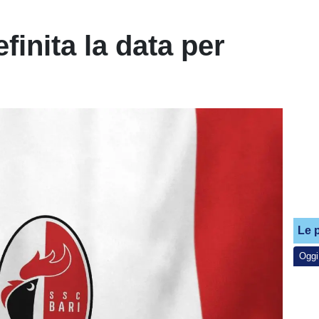
finita la data per
Le p
Oggi