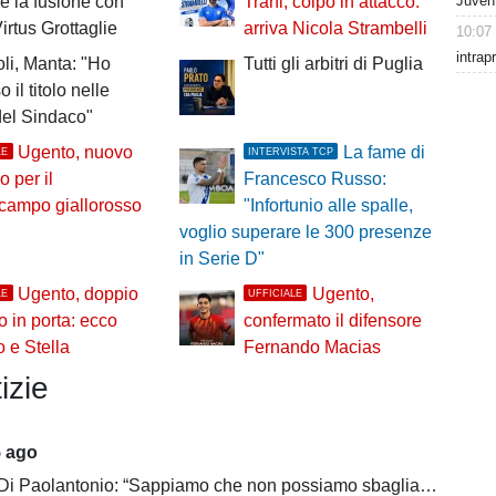
Juven
ale la fusione con
Trani, colpo in attacco:
irtus Grottaglie
arriva Nicola Strambelli
10:07
intrap
oli, Manta: "Ho
Tutti gli arbitri di Puglia
 il titolo nelle
el Sindaco"
Ugento, nuovo
La fame di
LE
INTERVISTA TCP
o per il
Francesco Russo:
campo giallorosso
"Infortunio alle spalle,
voglio superare le 300 presenze
in Serie D"
Ugento, doppio
Ugento,
LE
UFFICIALE
zo in porta: ecco
confermato il difensore
 e Stella
Fernando Macias
izie
5 ago
 Di Paolantonio: “Sappiamo che non possiamo sbagliare”