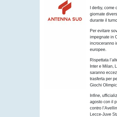
I derby, come q
giornate diver
durante il turn
Per evitare so
impegnate in 
incroceranno i
europee.
Rispettata l’al
Inter e Milan,
saranno eccezi
trasferta per p
Giochi Olimpici
Infine, ufficial
agosto con il 
contro l’Avelli
Lecce-Juve Sta