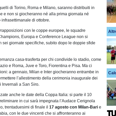
uelli di Torino, Roma e Milano, saranno distribuiti in
se e non si giocheranno né alla prima giornata né
o infrasettimanale di ottobre.
vrapposizioni con le coppe europee, le squadre
Altr
Champions, Europa e Conference League non si
n sei giornate specifiche, subito dopo le doppie sfide
ternanza casa-trasferta per chi condivide lo stadio, come
 Lazio e Roma, Juve e Toro, Fiorentina e Pisa. Ma ci
oni: a gennaio, Milan e Inter giocheranno entrambe in
Cal
ermettere l’allestimento della cerimonia inaugurale dei
 Invernali a San Siro.
izzate anche le date della Coppa Italia: si parte il 10
preliminare in cui sarà impegnata l’Audace Cerignola
no, trentaduesimi di finale il
17 agosto con Milan-Bari
e
bia, con le due vincenti che si affronteranno ai