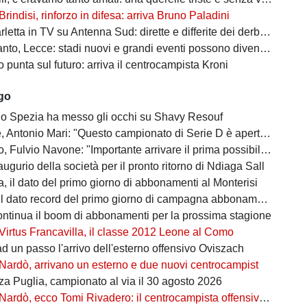
Brindisi, rinforzo in difesa: arriva Bruno Paladini
etta in TV su Antenna Sud: dirette e differite dei derby più attesi
to, Lecce: stadi nuovi e grandi eventi possono diventare opportunità
punta sul futuro: arriva il centrocampista Kroni
ago
 lo Spezia ha messo gli occhi su Shavy Resouf
 Antonio Mari: "Questo campionato di Serie D è aperto a tutti"
ulvio Navone: "Importante arrivare il prima possibile alla salvezza"
augurio della società per il pronto ritorno di Ndiaga Sall
, il dato del primo giorno di abbonamenti al Monterisi
il dato record del primo giorno di campagna abbonamenti
ontinua il boom di abbonamenti per la prossima stagione
Virtus Francavilla, il classe 2012 Leone al Como
d un passo l'arrivo dell'esterno offensivo Oviszach
Nardò, arrivano un esterno e due nuovi centrocampist
za Puglia, campionato al via il 30 agosto 2026
Nardò, ecco Tomi Rivadero: il centrocampista offensivo argentino rinforza i granata