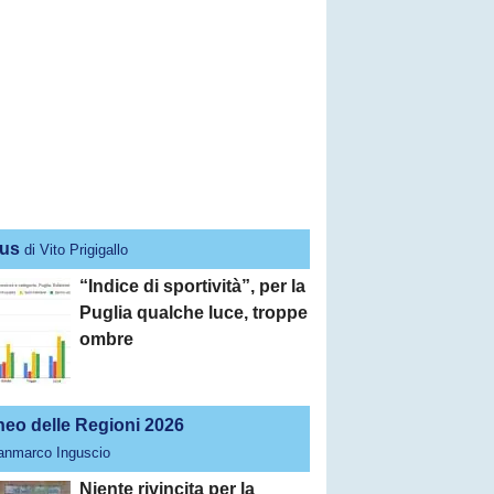
us
di Vito Prigigallo
“Indice di sportività”, per la
Puglia qualche luce, troppe
ombre
neo delle Regioni 2026
ianmarco Inguscio
Niente rivincita per la