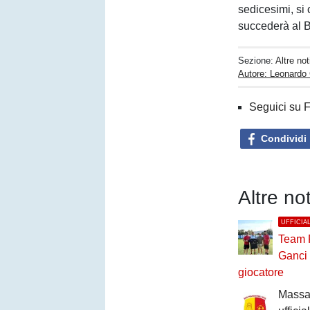
sedicesimi, si
succederà al 
Sezione:
Altre not
Autore: Leonardo
Seguici su 
Condividi
Altre not
UFFICIA
Team 
Ganci
giocatore
Massafr