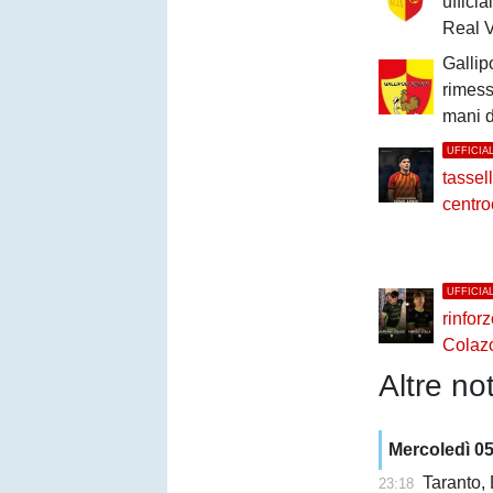
uffici
Real V
Gallip
rimesso
mani d
UFFICIA
tassell
centro
UFFICIA
rinfor
Colazo
Altre not
Mercoledì 0
Taranto,
23:18