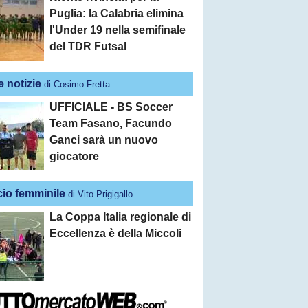
Puglia: la Calabria elimina
l'Under 19 nella semifinale
del TDR Futsal
e notizie
di Cosimo Fretta
UFFICIALE - BS Soccer
Team Fasano, Facundo
Ganci sarà un nuovo
giocatore
cio femminile
di Vito Prigigallo
La Coppa Italia regionale di
Eccellenza è della Miccoli