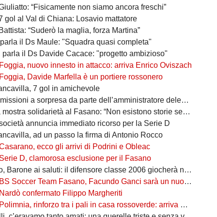
Giuliatto: “Fisicamente non siamo ancora freschi”
7 gol al Val di Chiana: Losavio mattatore
Battista: “Suderò la maglia, forza Martina”
 parla il Ds Maule: "Squadra quasi completa"
, parla il Ds Davide Cacace: "progetto ambizioso"
Foggia, nuovo innesto in attacco: arriva Enrico Oviszach
Foggia, Davide Marfella è un portiere rossonero
ancavilla, 7 gol in amichevole
missioni a sorpresa da parte dell’amministratore delegato
mostra solidarietà al Fasano: “Non esistono storie senza avversari”
società annuncia immediato ricorso per la Serie D
ancavilla, ad un passo la firma di Antonio Rocco
Casarano, ecco gli arrivi di Podrini e Obleac
Serie D, clamorosa esclusione per il Fasano
Barone ai saluti: il difensore classe 2006 giocherà nel Lanciano
BS Soccer Team Fasano, Facundo Ganci sarà un nuovo giocatore
Nardò confermato Filippo Margheriti
Polimnia, rinforzo tra i pali in casa rossoverde: arriva Victor De Caro
li, c’eravamo tanto amati: una querelle triste e senza vincitori