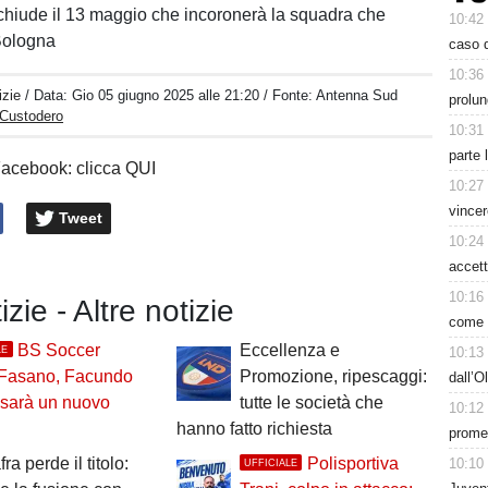
 chiude il 13 maggio che incoronerà la squadra che
10:42
Bologna
caso d
10:36
izie
/ Data:
Gio 05 giugno 2025 alle 21:20
/ Fonte: Antenna Sud
prolun
 Custodero
10:31
parte 
Facebook: clicca QUI
10:27
vincer
Tweet
10:24
accett
10:16
izie - Altre notizie
come h
BS Soccer
Eccellenza e
LE
10:13
Fasano, Facundo
Promozione, ripescaggi:
dall’O
 sarà un nuovo
tutte le società che
10:12
hanno fatto richiesta
prome
a perde il titolo:
Polisportiva
10:10
UFFICIALE