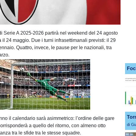
di Serie A 2025-2026 partirà nel weekend del 24 agosto
 il 24 maggio. Due i turni infrasettimanali previsti: il 29
gennaio. Quattro, invece, le pause per le nazionali, tra
arzo.
Foc
Unmute
Loaded
:
100.00%
Tor
no il calendario sarà asimmetrico: l’ordine delle gare
di G
orrisponderà a quello del ritorno, con almeno otto
tanza tra le sfide tra le stesse squadre.