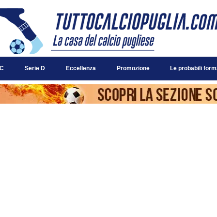
 C
Serie D
Eccellenza
Promozione
Le probabili form