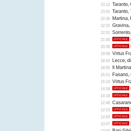
Taranto, 
23:12
Taranto, 
23:01
Martina, 
22:36
Gravina,
22:33
Sorrento
22:31
21:00
UFFICIALE
20:38
UFFICIALE
Virtus Fr
19:08
Lecce, di
18:42
Il Martina 
18:05
Fasano, 
15:51
Virtus Fr
15:10
14:58
UFFICIALE
14:19
UFFICIALE
Casarano, 
12:40
12:23
UFFICIALE
12:03
UFFICIALE
10:47
UFFICIALE
Bari-Sibil
10:00