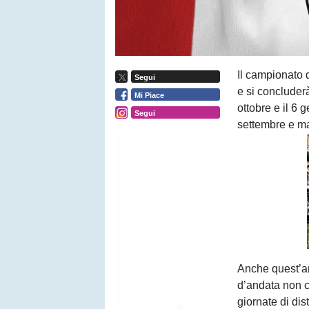
Il campionato 
Segui
e si concluderà
Mi Piace
ottobre e il 6 
Segui
settembre e m
Anche quest’an
d’andata non c
giornate di dis