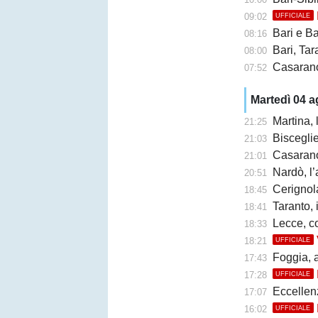
09:02
UFFICIALE
Bari e Barl
08:16
Bari, Taran
08:00
Casarano 
07:52
Martedì 04 
Martina,
21:25
Bisceglie,
21:03
Casarano, F
21:01
Nardò, l’
20:51
Cerignola
18:45
Taranto, 
18:41
Lecce, c
18:33
18:21
UFFICIALE
Foggia, a
17:43
17:28
UFFICIALE
Eccellen
17:07
16:02
UFFICIALE