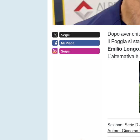
Dopo aver chi
Segui
il Foggia si st
Mi Piace
Emilio Longo
Segui
L'alternativa è
Sezione:
Serie D
Autore: Giacomo