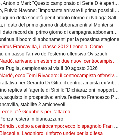
 Antonio Mari: "Questo campionato di Serie D è aperto a tutti"
ulvio Navone: "Importante arrivare il prima possibile alla salvezza"
augurio della società per il pronto ritorno di Ndiaga Sall
, il dato del primo giorno di abbonamenti al Monterisi
il dato record del primo giorno di campagna abbonamenti
ontinua il boom di abbonamenti per la prossima stagione
Virtus Francavilla, il classe 2012 Leone al Como
d un passo l'arrivo dell'esterno offensivo Oviszach
Nardò, arrivano un esterno e due nuovi centrocampist
za Puglia, campionato al via il 30 agosto 2026
Nardò, ecco Tomi Rivadero: il centrocampista offensivo argentino rinforza i granata
tativa per Gerardo Di Gilio: il centrocampista ex Vibonese nel mirino rossoblù
 replica all’agente di Sibilli: “Dichiarazioni inopportune e non veritiere”
 acquisto in prospettiva: arriva l'esterno Francesco Podrini
ancavilla, stabilite 2 amichevoli
Lecce, c’è Geubbels per l’attacco
Penza resterà in biancazzurro
Brindisi, colpo a centrocampo: ecco lo spagnolo Fran Pérez Ganfornina
Bisceglie, Lagonigro: rinforzo under per la difesa