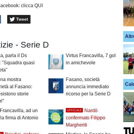
Facebook: clicca QUI
Tweet
Altr
tizie - Serie D
a, parla il Ds
Virtus Francavilla, 7 gol
: "Squadra quasi
in amichevole
eta"
tina mostra
Fasano, società
Cal
rietà al Fasano:
annuncia immediato
sistono storie
ricorso per la Serie D
i”
 Francavilla, ad un
Nardò
UFFICIALE
la firma di Antonio
confermato Filippo
o
Margheriti