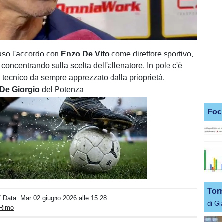
uso l'accordo con
Enzo De Vito
come direttore sportivo,
a concentrando sulla scelta dell'allenatore. In pole c'è
, tecnico da sempre apprezzato dalla prioprietà.
De Giorgio
del Potenza
Foc
Unmute
Loaded
:
100.00%
Tor
/ Data:
Mar 02 giugno 2026 alle 15:28
di G
 Rimo