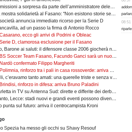
08:57
missioni a sorpresa da parte dell’amministratore delegato
addor
mostra solidarietà al Fasano: “Non esistono storie senza avversari”
parlar
società annuncia immediato ricorso per la Serie D
08:51
ancavilla, ad un passo la firma di Antonio Rocco
riparl
Casarano, ecco gli arrivi di Podrini e Obleac
Serie D, clamorosa esclusione per il Fasano
Barone ai saluti: il difensore classe 2006 giocherà nel Lanciano
BS Soccer Team Fasano, Facundo Ganci sarà un nuovo giocatore
Nardò confermato Filippo Margheriti
Polimnia, rinforzo tra i pali in casa rossoverde: arriva Victor De Caro
li, c’eravamo tanto amati: una querelle triste e senza vincitori
Brindisi, rinforzo in difesa: arriva Bruno Paladini
etta in TV su Antenna Sud: dirette e differite dei derby più attesi
to, Lecce: stadi nuovi e grandi eventi possono diventare opportunità
punta sul futuro: arriva il centrocampista Kroni
ago
 lo Spezia ha messo gli occhi su Shavy Resouf