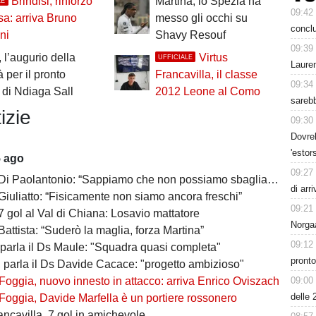
Brindisi, rinforzo
Martina, lo Spezia ha
LE
09:42
esa: arriva Bruno
messo gli occhi su
conclu
ni
Shavy Resouf
09:39
 l’augurio della
Virtus
UFFICIALE
Lauren
à per il pronto
Francavilla, il classe
09:34
o di Ndiaga Sall
2012 Leone al Como
sarebb
izie
09:30
Dovreb
'estor
5 ago
09:27
 Di Paolantonio: “Sappiamo che non possiamo sbagliare”
di arr
Giuliatto: “Fisicamente non siamo ancora freschi”
09:21
7 gol al Val di Chiana: Losavio mattatore
Norgaa
Battista: “Suderò la maglia, forza Martina”
09:12
 parla il Ds Maule: "Squadra quasi completa"
pronto
, parla il Ds Davide Cacace: "progetto ambizioso"
09:00
Foggia, nuovo innesto in attacco: arriva Enrico Oviszach
delle 
Foggia, Davide Marfella è un portiere rossonero
ancavilla, 7 gol in amichevole