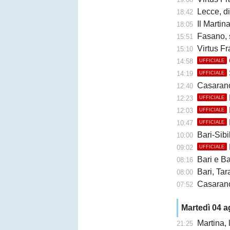
Lecce, di
18:42
Il Martina 
18:05
Fasano, 
15:51
Virtus Fr
15:10
14:58
UFFICIALE
14:19
UFFICIALE
Casarano, 
12:40
12:23
UFFICIALE
12:03
UFFICIALE
10:47
UFFICIALE
Bari-Sibil
10:00
09:02
UFFICIALE
Bari e Barl
08:16
Bari, Taran
08:00
Casarano 
07:52
Martedì 04 
Martina,
21:25