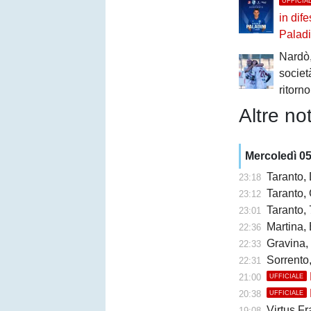
UFFICIA
in dif
Paladi
Nardò,
societ
ritorn
Altre not
Mercoledì 0
Taranto,
23:18
Taranto, 
23:12
Taranto, 
23:01
Martina, 
22:36
Gravina,
22:33
Sorrento
22:31
21:00
UFFICIALE
20:38
UFFICIALE
Virtus Fr
19:08