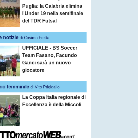
Puglia: la Calabria elimina
l'Under 19 nella semifinale
del TDR Futsal
e notizie
di Cosimo Fretta
UFFICIALE - BS Soccer
Team Fasano, Facundo
Ganci sarà un nuovo
giocatore
cio femminile
di Vito Prigigallo
La Coppa Italia regionale di
Eccellenza è della Miccoli