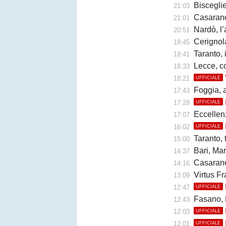
Bisceglie,
21:03
Casarano, F
21:01
Nardò, l’
20:51
Cerignola
18:45
Taranto, 
18:41
Lecce, c
18:33
18:21
UFFICIALE
Foggia, a
17:43
17:28
UFFICIALE
Eccellen
17:07
16:02
UFFICIALE
Taranto, trat
15:00
Bari, Marino
14:37
Casarano,
14:16
Virtus Fr
13:09
12:47
UFFICIALE
Fasano, 
12:43
12:03
UFFICIALE
12:01
UFFICIALE