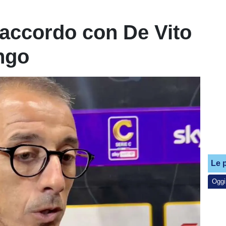
'accordo con De Vito
ngo
Le p
Oggi