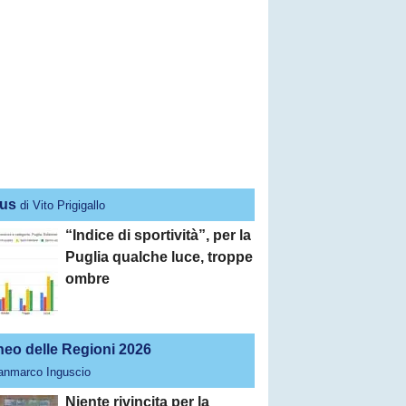
us
di Vito Prigigallo
“Indice di sportività”, per la
Puglia qualche luce, troppe
ombre
neo delle Regioni 2026
ianmarco Inguscio
Niente rivincita per la