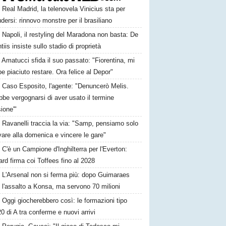
Real Madrid, la telenovela Vinicius sta per
dersi: rinnovo monstre per il brasiliano
Napoli, il restyling del Maradona non basta: De
tiis insiste sullo stadio di proprietà
Amatucci sfida il suo passato: "Fiorentina, mi
e piaciuto restare. Ora felice al Depor"
Caso Esposito, l'agente: "Denuncerò Melis.
be vergognarsi di aver usato il termine
sione'"
Ravanelli traccia la via: "Samp, pensiamo solo
ivare alla domenica e vincere le gare"
C'è un Campione d'Inghilterra per l'Everton:
rd firma coi Toffees fino al 2028
L'Arsenal non si ferma più: dopo Guimaraes
 l'assalto a Konsa, ma servono 70 milioni
Oggi giocherebbero così: le formazioni tipo
20 di A tra conferme e nuovi arrivi