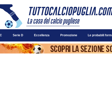
 C
Serie D
Eccellenza
Promozione
Le probabili form