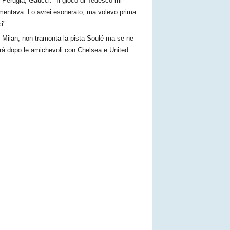
Perugia, Gaucci: "Il gioco di Tedesco mi
mentava. Lo avrei esonerato, ma volevo prima
ci"
Milan, non tramonta la pista Soulé ma se ne
erà dopo le amichevoli con Chelsea e United