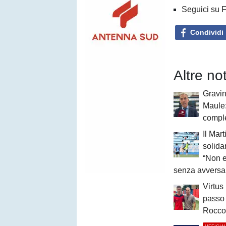
Seguici su 
Condividi
Altre no
Gravin
Maule
compl
Il Mar
solida
“Non e
senza avversar
Virtus
passo 
Rocc