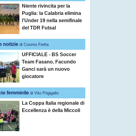
Niente rivincita per la
Puglia: la Calabria elimina
l'Under 19 nella semifinale
del TDR Futsal
e notizie
di Cosimo Fretta
UFFICIALE - BS Soccer
Team Fasano, Facundo
Ganci sarà un nuovo
giocatore
cio femminile
di Vito Prigigallo
La Coppa Italia regionale di
Eccellenza è della Miccoli