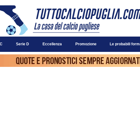
 C
Serie D
Eccellenza
Promozione
Le probabili form