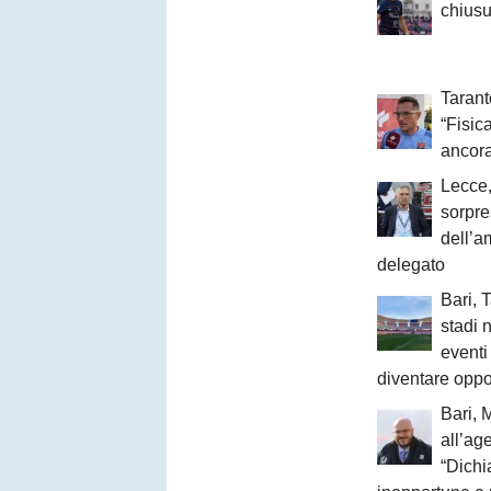
chiusu
Taranto
“Fisi
ancora
Lecce,
sorpre
dell’a
delegato
Bari, 
stadi 
event
diventare oppo
Bari, 
all’age
“Dichi