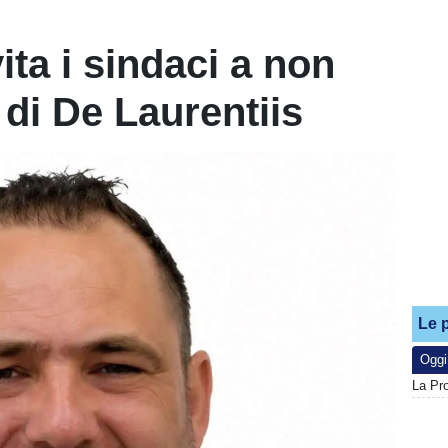
ita i sindaci a non
i di De Laurentiis
Le p
Oggi
La Pr