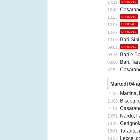
14:19
UFFICIALE
Casarano, 
12:40
12:23
UFFICIALE
12:03
UFFICIALE
10:47
UFFICIALE
Bari-Sibil
10:00
09:02
UFFICIALE
Bari e Barl
08:16
Bari, Taran
08:00
Casarano 
07:52
Martedì 04 
Martina,
21:25
Bisceglie,
21:03
Casarano, F
21:01
Nardò, l’
20:51
Cerignola
18:45
Taranto, 
18:41
Lecce, c
18:33