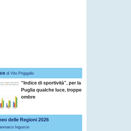
us
di Vito Prigigallo
“Indice di sportività”, per la
Puglia qualche luce, troppe
ombre
neo delle Regioni 2026
ianmarco Inguscio