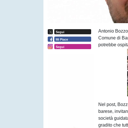
Antonio Bozzo
Segui
Comune di Bari,
Mi Piace
potrebbe ospita
Segui
Nel post, Bozz
barese, invitan
società guidat
gradito che tutt