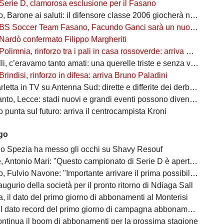
Serie D, clamorosa esclusione per il Fasano
Barone ai saluti: il difensore classe 2006 giocherà nel Lanciano
BS Soccer Team Fasano, Facundo Ganci sarà un nuovo giocatore
Nardò confermato Filippo Margheriti
Polimnia, rinforzo tra i pali in casa rossoverde: arriva Victor De Caro
li, c’eravamo tanto amati: una querelle triste e senza vincitori
Brindisi, rinforzo in difesa: arriva Bruno Paladini
etta in TV su Antenna Sud: dirette e differite dei derby più attesi
to, Lecce: stadi nuovi e grandi eventi possono diventare opportunità
punta sul futuro: arriva il centrocampista Kroni
ago
 lo Spezia ha messo gli occhi su Shavy Resouf
 Antonio Mari: "Questo campionato di Serie D è aperto a tutti"
ulvio Navone: "Importante arrivare il prima possibile alla salvezza"
augurio della società per il pronto ritorno di Ndiaga Sall
, il dato del primo giorno di abbonamenti al Monterisi
il dato record del primo giorno di campagna abbonamenti
ontinua il boom di abbonamenti per la prossima stagione