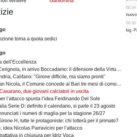
non veritiere”
Ganfornina
00:34
izie
nuovo
00:30
ago
big. P
zione torna a quota sedici
ago
a dell’Eccellenza
a, in arrivo Boccadamo: il difensore della Virtus Entella verso il prestito in gialloblù
ndria, Califano: "Girone difficile, ma siamo pronti"
cola, il Comune concede al Bari tre mesi di comodato d’uso precario: i dettagli
Casarano, due giovani calciatori in uscita
per l’attacco spunta l’idea Ferdinando Del Sole
lia Serie D: definito il calendario, si parte il 23 agosto
nunciati i numeri di maglia per la stagione 26/27
irone H, tutte le protagoniste: chi lotterà per il primato?
 idea Nicolas Parravicini per l’attacco
 trattativa in chiusura per Idriz Voca