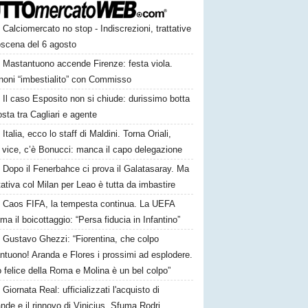
Calciomercato no stop - Indiscrezioni, trattative
oscena del 6 agosto
Mastantuono accende Firenze: festa viola.
noni “imbestialito” con Commisso
Il caso Esposito non si chiude: durissimo botta
osta tra Cagliari e agente
Italia, ecco lo staff di Maldini. Torna Oriali,
i vice, c’è Bonucci: manca il capo delegazione
Dopo il Fenerbahce ci prova il Galatasaray. Ma
ttativa col Milan per Leao è tutta da imbastire
Caos FIFA, la tempesta continua. La UEFA
ma il boicottaggio: “Persa fiducia in Infantino”
Gustavo Ghezzi: “Fiorentina, che colpo
ntuono! Aranda e Flores i prossimi ad esplodere.
 felice della Roma e Molina è un bel colpo”
Giornata Real: ufficializzati l'acquisto di
de e il rinnovo di Vinicius. Sfuma Rodri