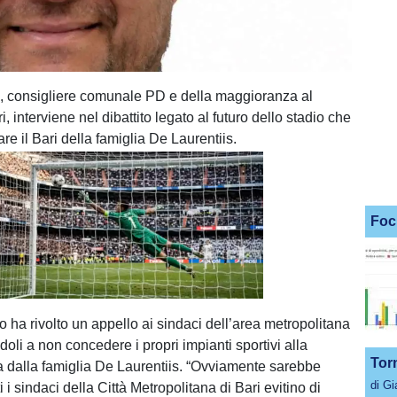
, consigliere comunale PD e della maggioranza al
 interviene nel dibattito legato al futuro dello stadio che
re il Bari della famiglia De Laurentiis.
Foc
Unmute
Loaded
:
100.00%
o ha rivolto un appello ai sindaci dell’area metropolitana
doli a non concedere i propri impianti sportivi alla
Tor
a dalla famiglia De Laurentiis. “Ovviamente sarebbe
di G
i i sindaci della Città Metropolitana di Bari evitino di