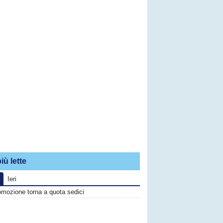
iù lette
Ieri
omozione torna a quota sedici