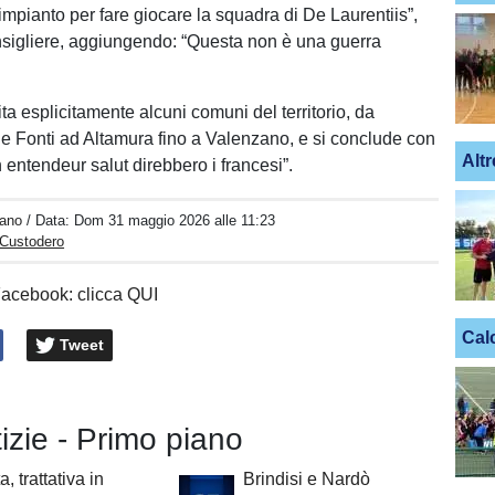
 impianto per fare giocare la squadra di De Laurentiis”,
consigliere, aggiungendo: “Questa non è una guerra
ta esplicitamente alcuni comuni del territorio, da
e Fonti ad Altamura fino a Valenzano, e si conclude con
Altr
n entendeur salut direbbero i francesi”.
iano
/ Data:
Dom 31 maggio 2026 alle 11:23
 Custodero
Facebook: clicca QUI
Cal
Tweet
tizie - Primo piano
a, trattativa in
Brindisi e Nardò