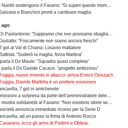
Nardò sostengono il Fasano: “Si superi questo momento quanto prima”
Salzano e Bianchini pronti a cambiare maglia
5 ago
 Di Paolantonio: “Sappiamo che non possiamo sbagliare”
Giuliatto: “Fisicamente non siamo ancora freschi”
7 gol al Val di Chiana: Losavio mattatore
Battista: “Suderò la maglia, forza Martina”
 parla il Ds Maule: "Squadra quasi completa"
, parla il Ds Davide Cacace: "progetto ambizioso"
Foggia, nuovo innesto in attacco: arriva Enrico Oviszach
Foggia, Davide Marfella è un portiere rossonero
ancavilla, 7 gol in amichevole
missioni a sorpresa da parte dell’amministratore delegato
mostra solidarietà al Fasano: “Non esistono storie senza avversari”
società annuncia immediato ricorso per la Serie D
ancavilla, ad un passo la firma di Antonio Rocco
Casarano, ecco gli arrivi di Podrini e Obleac