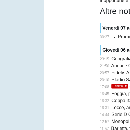
inopportune e 
Altre not
Venerdì 07 
La Promo
00:27
Giovedì 06 
Geografi
23:15
Audace Cerignol
21:50
Fidelis A
20:57
Stadio San Ni
20:10
17:08
UFFICIALE
Foggia, 
16:45
Coppa Ita
16:32
Lecce, an
16:31
Serie D G
14:44
Monopoli,
12:57
Barletta,
11:57