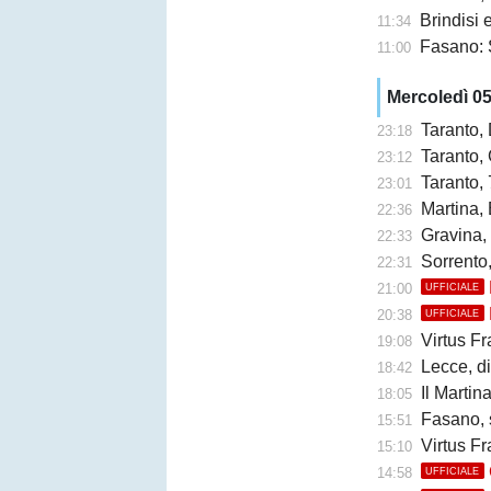
Brindisi e 
11:34
Fasano: 
11:00
Mercoledì 0
Taranto,
23:18
Taranto, 
23:12
Taranto, 
23:01
Martina, 
22:36
Gravina,
22:33
Sorrento
22:31
21:00
UFFICIALE
20:38
UFFICIALE
Virtus Fr
19:08
Lecce, di
18:42
Il Martina 
18:05
Fasano, 
15:51
Virtus Fr
15:10
14:58
UFFICIALE