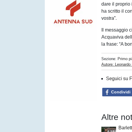
dare il proprio
ha scritto il 
vostra”.
Il messaggio ci
Acquaviva dell
la frase: “A bo
Sezione:
Primo p
Autore: Leonardo
Seguici su 
Condividi
Altre no
Barlett