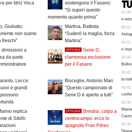
ra per Idriz Voca
sostengono il Fasano:
“Si superi questo
01:00
momento quanto prima”
e retr
, Giuliatto:
Martina, Battista:
00:56
camente non siamo
“Suderò la maglia, forza
Antog
 freschi”
Martina”
00:52
e risp
 dimissioni a
Serie D,
UFFICIALE
sa da parte
clamorosa esclusione
00:49
mministratore
per il Fasano
Bollin
00:45
la tra
Taranto, Lecce:
Bisceglie, Antonio Mari:
00:42
nuovi e grandi
"Questo campionato di
confer
i possono
Serie D è aperto a tutti"
rtunità
00:39
Masta
Marino replica
Brindisi, colpo a
UFFICIALE
Castro
nte di Sibilli:
centrocampo: ecco lo
00:38
arazioni
spagnolo Fran Pérez
Dioman