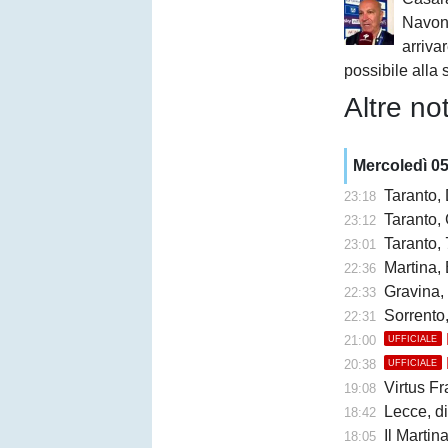
Navone
arrivar
possibile alla
Altre not
Mercoledì 0
Taranto,
23:18
Taranto, 
23:12
Taranto, 
23:01
Martina, 
22:36
Gravina,
22:33
Sorrento
22:31
21:00
UFFICIALE
20:38
UFFICIALE
Virtus Fr
19:08
Lecce, di
18:42
Il Martina 
18:05