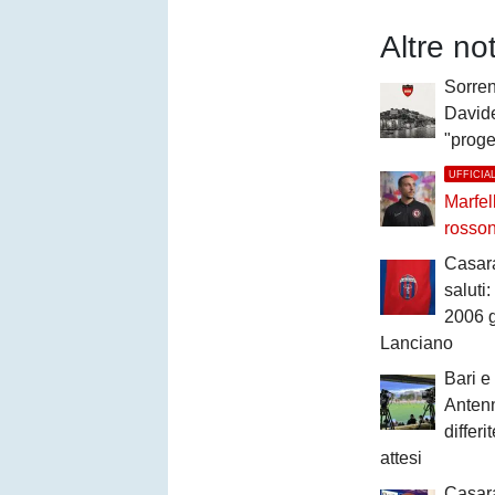
Altre no
Sorren
David
"proge
UFFICIA
Marfel
rosso
Casar
saluti:
2006 g
Lanciano
Bari e
Antenn
differi
attesi
Casara