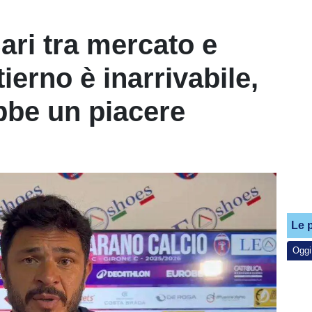
ari tra mercato e
ierno è inarrivabile,
bbe un piacere
Le p
Oggi