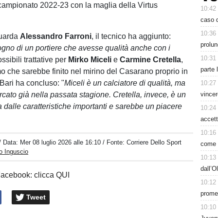
 campionato 2022-23 con la maglia della Virtus
10:42
caso d
10:36
guarda
Alessandro Farroni
, il tecnico ha aggiunto:
prolun
no di un portiere che avesse qualità anche con i
10:31
ssibili trattative per
Mirko Miceli
e
Carmine Cretella
,
parte 
mo che sarebbe finito nel mirino del Casarano proprio in
 Bari ha concluso: "
Miceli è un calciatore di qualità, ma
10:27
cato già nella passata stagione. Cretella, invece, è un
vincer
 dalle caratteristiche importanti e sarebbe un piacere
10:24
accett
10:16
/ Data:
Mer 08 luglio 2026 alle 16:10
/ Fonte: Corriere Dello Sport
come h
o Inguscio
10:13
dall’O
Facebook: clicca QUI
10:12
prome
Tweet
10:10