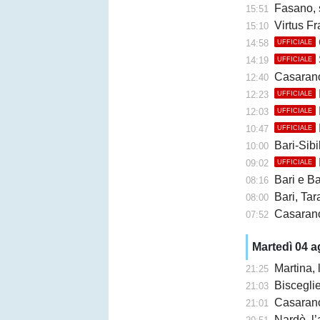
Fasano, 
15:51
Virtus Fr
15:10
14:58
UFFICIALE
14:19
UFFICIALE
Casarano, 
12:40
12:23
UFFICIALE
12:03
UFFICIALE
10:47
UFFICIALE
Bari-Sibil
10:00
09:02
UFFICIALE
Bari e Barl
08:16
Bari, Taran
08:00
Casarano 
07:52
Martedì 04 
Martina,
21:25
Bisceglie,
21:03
Casarano, F
21:01
Nardò, l’