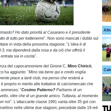
Unmute
Loaded
:
100.00%
Altr
imasto? Ho dato priorità al Casarano e il presidente
tto di tutto per trattenermi
". Non sono mancati i dubbi sul
tare in vista della prossima stagione: "
L'idea è di
-3-3, ma dipenderà dalla rosa e da ciò che offrirà il
 entrata sia in uscita
".
nza del capocannoniere del Girone C,
Mino Chiricò
,
Cal
ico ha aggiunto:
"Mino sta bene qui e credo voglia
mente piace a tanti club, ma penso che resterà a
 è proprio in merito alle trattative di calciomercato che
a ammesso: "
Cosimo Patierno?
Parliamo di un
ivello, oltre che di un grande amico. Tuttavia, al momento
per noi
". L'attaccante classe 1991 vanta oltre 35 gol con
Avellino nelle ultime due stagioni, precedute dalle 19 reti