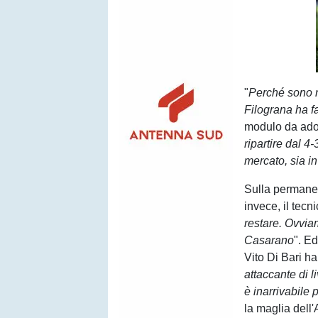
"
Perché sono r
Filograna ha fa
modulo da adot
ripartire dal 4
mercato, sia in
Sulla permane
invece, il tecn
restare. Ovvia
Casarano
". Ed
Vito Di Bari h
attaccante di l
è inarrivabile 
la maglia dell'