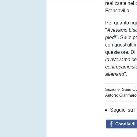
realizzate nel
Francavilla.
Per quanto ri
"
Avevamo bisog
piedi
". Sulle po
con quest'ulti
queste ore, Di
lo avevamo cer
centrocampista
allenarlo
".
Sezione:
Serie C
Autore: Gianmarc
Seguici su 
Condividi