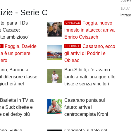
Juven
10:07
tizie - Serie C
intrap
to, parla il Ds
Foggia, nuovo
UFFICIALE
e Cacace:
innesto in attacco: arriva
tto ambizioso"
Enrico Oviszach
Foggia, Davide
Casarano, ecco
LE
UFFICIALE
la è un portiere
gli arrivi di Podrini e
nero
Obleac
ano, Barone ai
Bari-Sibilli, c’eravamo
 il difensore classe
tanto amati: una querelle
iocherà nel
triste e senza vincitori
 Barletta in TV su
Casarano punta sul
a Sud: dirette e
futuro: arriva il
te dei derby più
centrocampista Kroni
no, Fulvio
Cerignola, il dato del