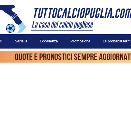
 C
Serie D
Eccellenza
Promozione
Le probabili form