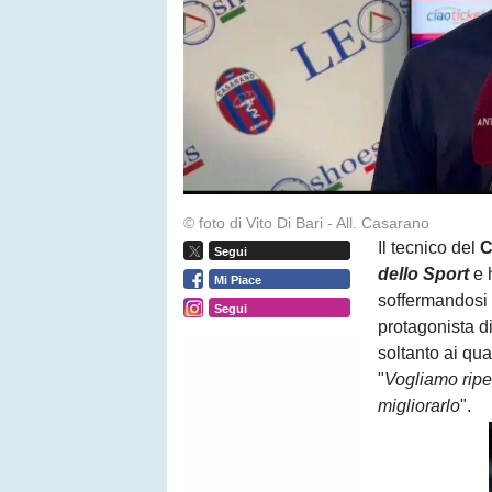
© foto di Vito Di Bari - All. Casarano
Il tecnico del
C
Segui
dello Sport
e h
Mi Piace
soffermandosi 
Segui
protagonista di
soltanto ai qua
"
Vogliamo ripet
migliorarlo
".