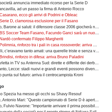
società annuncia immediato ricorso per la Serie D
ancavilla, ad un passo la firma di Antonio Rocco
Casarano, ecco gli arrivi di Podrini e Obleac
Serie D, clamorosa esclusione per il Fasano
Barone ai saluti: il difensore classe 2006 giocherà nel Lanciano
BS Soccer Team Fasano, Facundo Ganci sarà un nuovo giocatore
Nardò confermato Filippo Margheriti
Polimnia, rinforzo tra i pali in casa rossoverde: arriva Victor De Caro
li, c’eravamo tanto amati: una querelle triste e senza vincitori
Brindisi, rinforzo in difesa: arriva Bruno Paladini
etta in TV su Antenna Sud: dirette e differite dei derby più attesi
to, Lecce: stadi nuovi e grandi eventi possono diventare opportunità
punta sul futuro: arriva il centrocampista Kroni
ago
 lo Spezia ha messo gli occhi su Shavy Resouf
 Antonio Mari: "Questo campionato di Serie D è aperto a tutti"
ulvio Navone: "Importante arrivare il prima possibile alla salvezza"
augurio della società per il pronto ritorno di Ndiaga Sall