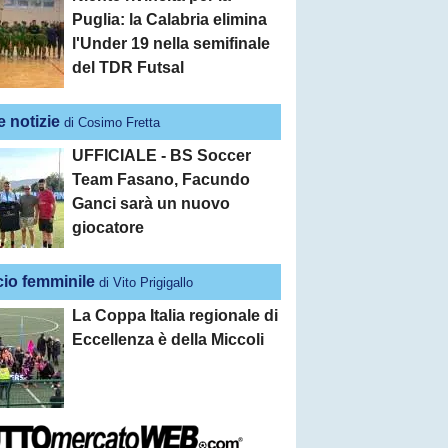
Puglia: la Calabria elimina
l'Under 19 nella semifinale
del TDR Futsal
e notizie
di Cosimo Fretta
UFFICIALE - BS Soccer
Team Fasano, Facundo
Ganci sarà un nuovo
giocatore
cio femminile
di Vito Prigigallo
La Coppa Italia regionale di
Eccellenza è della Miccoli