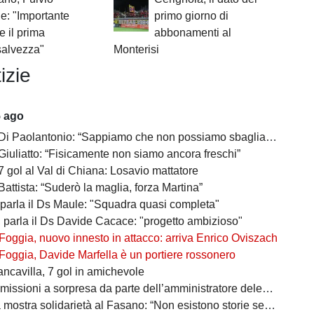
: "Importante
primo giorno di
e il prima
abbonamenti al
 salvezza"
Monterisi
izie
5 ago
 Di Paolantonio: “Sappiamo che non possiamo sbagliare”
Giuliatto: “Fisicamente non siamo ancora freschi”
7 gol al Val di Chiana: Losavio mattatore
Battista: “Suderò la maglia, forza Martina”
 parla il Ds Maule: "Squadra quasi completa"
, parla il Ds Davide Cacace: "progetto ambizioso"
Foggia, nuovo innesto in attacco: arriva Enrico Oviszach
Foggia, Davide Marfella è un portiere rossonero
ancavilla, 7 gol in amichevole
missioni a sorpresa da parte dell’amministratore delegato
mostra solidarietà al Fasano: “Non esistono storie senza avversari”