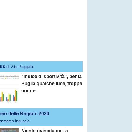
us
di Vito Prigigallo
“Indice di sportività”, per la
Puglia qualche luce, troppe
ombre
neo delle Regioni 2026
ianmarco Inguscio
Niente rivincita per la