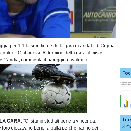
eggia per 1-1 la semifinale della gara di andata di Coppa
i contro il Giulianova. Al termine della gara, il mister
e Candia, commenta il pareggio casalingo:
Foc
Unmute
Loaded
:
100.00%
Tor
LLA GARA:
“Ci siamo studiati bene a vincenda.
di G
loro giocavano bene la palla perché hanno dei