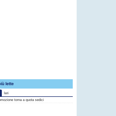
iù lette
Ieri
omozione torna a quota sedici