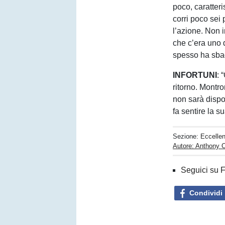
poco, caratter
corri poco sei 
l’azione. Non i
che c’era uno d
spesso ha sbagl
INFORTUNI
: 
ritorno. Montro
non sarà dispo
fa sentire la s
Sezione:
Eccelle
Autore: Anthony 
Seguici su 
Condividi