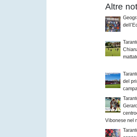
Altre no
Geogr
dell’E
Taranto
Chian
mattat
Tarant
del pr
campa
Taranto
Gerardo
centro
Vibonese nel m
Tarant