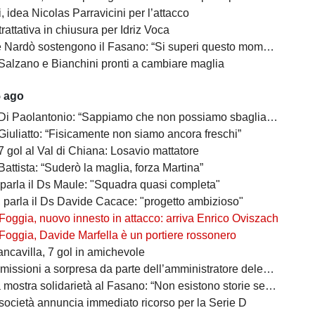
 idea Nicolas Parravicini per l’attacco
 trattativa in chiusura per Idriz Voca
Nardò sostengono il Fasano: “Si superi questo momento quanto prima”
Salzano e Bianchini pronti a cambiare maglia
5 ago
 Di Paolantonio: “Sappiamo che non possiamo sbagliare”
Giuliatto: “Fisicamente non siamo ancora freschi”
7 gol al Val di Chiana: Losavio mattatore
Battista: “Suderò la maglia, forza Martina”
 parla il Ds Maule: "Squadra quasi completa"
, parla il Ds Davide Cacace: "progetto ambizioso"
Foggia, nuovo innesto in attacco: arriva Enrico Oviszach
Foggia, Davide Marfella è un portiere rossonero
ancavilla, 7 gol in amichevole
missioni a sorpresa da parte dell’amministratore delegato
mostra solidarietà al Fasano: “Non esistono storie senza avversari”
società annuncia immediato ricorso per la Serie D