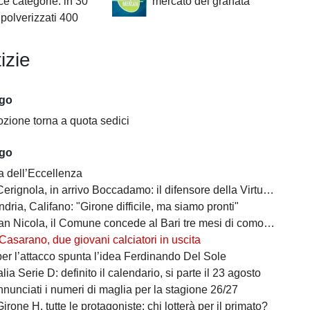
e categorie: in 30
mercato dei granata
 polverizzati 400
izie
ago
zione torna a quota sedici
ago
a dell’Eccellenza
a, in arrivo Boccadamo: il difensore della Virtus Entella verso il prestito in gialloblù
ndria, Califano: "Girone difficile, ma siamo pronti"
cola, il Comune concede al Bari tre mesi di comodato d’uso precario: i dettagli
Casarano, due giovani calciatori in uscita
per l’attacco spunta l’idea Ferdinando Del Sole
lia Serie D: definito il calendario, si parte il 23 agosto
nunciati i numeri di maglia per la stagione 26/27
irone H, tutte le protagoniste: chi lotterà per il primato?