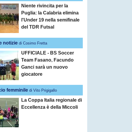
Niente rivincita per la
Puglia: la Calabria elimina
l'Under 19 nella semifinale
del TDR Futsal
e notizie
di Cosimo Fretta
UFFICIALE - BS Soccer
Team Fasano, Facundo
Ganci sarà un nuovo
giocatore
cio femminile
di Vito Prigigallo
La Coppa Italia regionale di
Eccellenza è della Miccoli