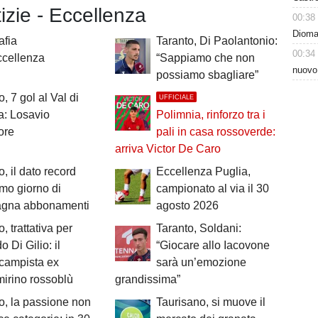
tizie - Eccellenza
00:38
Dioman
afia
Taranto, Di Paolantonio:
00:34
ccellenza
“Sappiamo che non
nuovo
possiamo sbagliare”
, 7 gol al Val di
UFFICIALE
a: Losavio
Polimnia, rinforzo tra i
ore
pali in casa rossoverde:
arriva Victor De Caro
o, il dato record
Eccellenza Puglia,
imo giorno di
campionato al via il 30
gna abbonamenti
agosto 2026
, trattativa per
Taranto, Soldani:
 Di Gilio: il
“Giocare allo Iacovone
campista ex
sarà un’emozione
irino rossoblù
grandissima”
o, la passione non
Taurisano, si muove il