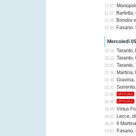
Monopoli,
12:57
Barletta,
11:57
Brindisi e 
11:34
Fasano: 
11:00
Mercoledì 0
Taranto,
23:18
Taranto, 
23:12
Taranto, 
23:01
Martina, 
22:36
Gravina,
22:33
Sorrento
22:31
21:00
UFFICIALE
20:38
UFFICIALE
Virtus Fr
19:08
Lecce, di
18:42
Il Martina 
18:05
Fasano, 
15:51