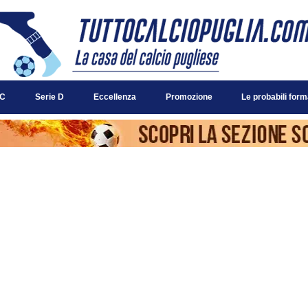
 C
Serie D
Eccellenza
Promozione
Le probabili form