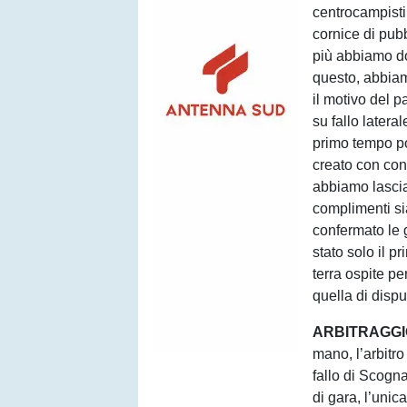
centrocampisti 
cornice di pub
più abbiamo do
questo, abbiam
il motivo del p
su fallo latera
primo tempo p
creato con con
abbiamo lascia
complimenti si
confermato le 
stato solo il 
terra ospite p
quella di dispu
ARBITRAGGI
mano, l’arbitr
fallo di Scogna
di gara, l’uni