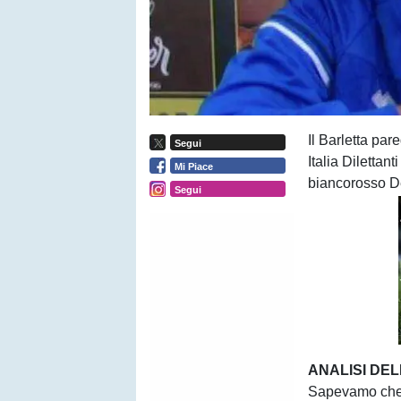
Il Barletta par
Segui
Italia Dilettant
Mi Piace
biancorosso D
Segui
ANALISI DE
Sapevamo che 