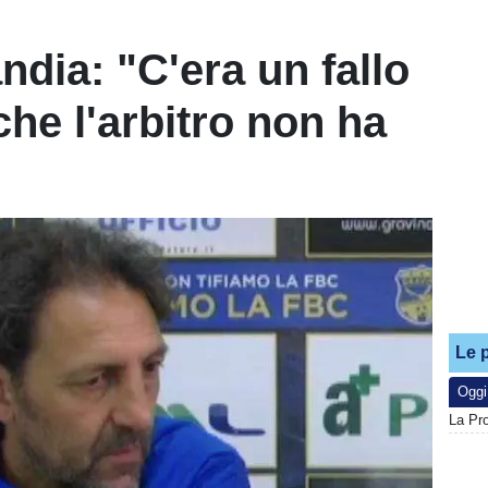
ndia: "C'era un fallo
he l'arbitro non ha
Le p
Oggi
La Pr