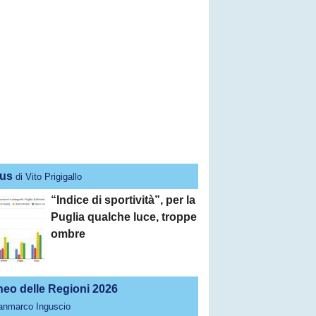
us
di Vito Prigigallo
“Indice di sportività”, per la
Puglia qualche luce, troppe
ombre
neo delle Regioni 2026
ianmarco Inguscio