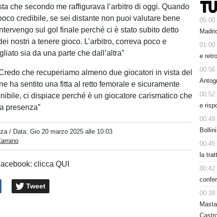
ista che secondo me raffigurava l’arbitro di oggi. Quando
poco credibile, se sei distante non puoi valutare bene
05:00
ntervengo sul gol finale perché ci è stato subito detto
Madrid
ei nostri a tenere gioco. L’arbitro, correva poco e
01:00
iato sia da una parte che dall’altra”
e retr
00:56
“Credo che recuperiamo almeno due giocatori in vista del
Antog
ne ha sentito una fitta al retto femorale e sicuramente
00:52
nibile, ci dispiace perché è un giocatore carismatico che
e risp
ua presenza”
00:49
Bollin
nza
/ Data:
Gio 20 marzo 2025 alle 10:03
Carrano
00:45
la tra
Facebook: clicca QUI
00:42
confer
Tweet
00:39
Masta
Castro