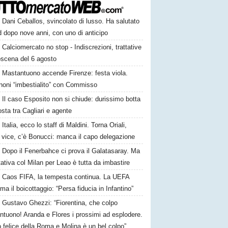
Dani Ceballos, svincolato di lusso. Ha salutato
 dopo nove anni, con uno di anticipo
Calciomercato no stop - Indiscrezioni, trattative
oscena del 6 agosto
Mastantuono accende Firenze: festa viola.
noni “imbestialito” con Commisso
Il caso Esposito non si chiude: durissimo botta
osta tra Cagliari e agente
Italia, ecco lo staff di Maldini. Torna Oriali,
i vice, c’è Bonucci: manca il capo delegazione
Dopo il Fenerbahce ci prova il Galatasaray. Ma
ttativa col Milan per Leao è tutta da imbastire
Caos FIFA, la tempesta continua. La UEFA
ma il boicottaggio: “Persa fiducia in Infantino”
Gustavo Ghezzi: “Fiorentina, che colpo
ntuono! Aranda e Flores i prossimi ad esplodere.
 felice della Roma e Molina è un bel colpo”