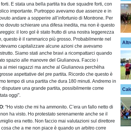
forti. E stata una bella partita tra due squadre forti, con
blico importante. Purtroppo avevamo due assenze e in
vuto andare a sopperire all’infortunio di Montrone. Per
o dovuto schierare una difesa inedita, ma non è questo
areggio: il loro gol è stato frutto di una nostra leggerezza
le, questo è il rammarico più grosso. Probabilmente nel
Altr
otevamo capitalizzare alcune azioni che avevamo
strutto. Siamo stati anche bravi a ricompattarci quando
to spazio alle manovre del Giulianova. Faccio i
a ai miei ragazzi ma anche al Giulianova perchèha
grosse aspettative del pre partita. Ricordo che questo è
primo tempo di una partita che dura 180 minuti. Andremo in
er disputare una grande partita, possibilmente come
Cal
tata oggi”.
O
: “Ho visto che mi ha ammonito. C’era un fallo netto di
o non ha visto. Ho protestato serenamente anche se il
miglio era netto. Non faccio mai valutazioni sul direttore
ca cosa che a me non piace è quando un arbitro corre