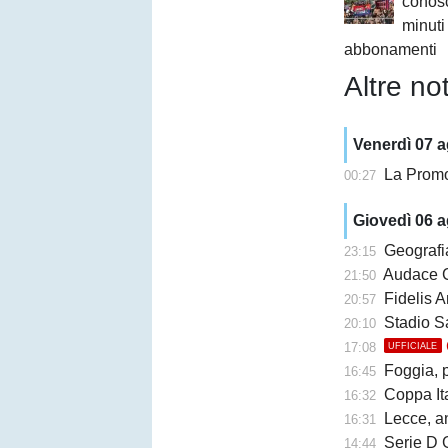
conosc
minuti
abbonamenti
Altre not
Venerdì 07 
La Promo
00:27
Giovedì 06 
Geografi
23:15
Audace Cerignol
21:50
Fidelis A
20:57
Stadio San Ni
20:10
17:08
UFFICIALE
Foggia, 
16:45
Coppa Ita
16:32
Lecce, an
16:31
Serie D G
14:44