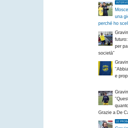
INTERVI
Moscel
una gi
perché ho sce
Gravin
futuro
per pa
società"
Gravin
"Abbia
e prop
Gravin
"Quest
quant
Grazie a De C
LE PROB