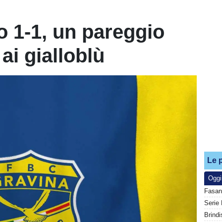
o 1-1, un pareggio
ai gialloblù
Le p
Oggi
Fasan