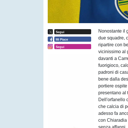
Nonostante il g
Segui
due squadre, co
Mi Piace
ripartire con b
Segui
vicinissimo al 
davanti a Carr
fuorigioco, ca
padroni di cas
bene dalla des
portiere ospite 
presentano al 
Dell'orfanello 
che calcia di 
adesso fa ancor
con Chiaradia i
senza affanni.