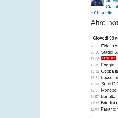
Gravin
Giallo
e Chiaradia
Altre not
Giovedì 06 
Fidelis A
20:57
Stadio San Ni
20:10
17:08
UFFICIALE
Foggia, 
16:45
Coppa Ita
16:32
Lecce, an
16:31
Serie D G
14:44
Monopoli,
12:57
Barletta,
11:57
Brindisi e 
11:34
Fasano: 
11:00