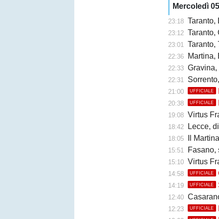
Mercoledì 0
Taranto,
23:18
Taranto, 
23:12
Taranto, 
23:01
Martina, 
22:36
Gravina,
22:33
Sorrento
22:31
21:00
UFFICIALE
20:38
UFFICIALE
Virtus Fr
19:08
Lecce, di
18:42
Il Martina 
18:05
Fasano, 
15:51
Virtus Fr
15:10
14:58
UFFICIALE
14:19
UFFICIALE
Casarano, 
12:40
12:23
UFFICIALE