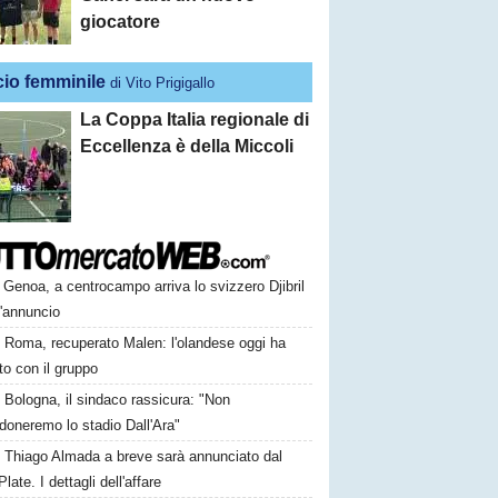
giocatore
cio femminile
di Vito Prigigallo
La Coppa Italia regionale di
Eccellenza è della Miccoli
Genoa, a centrocampo arriva lo svizzero Djibril
l'annuncio
Roma, recuperato Malen: l'olandese oggi ha
to con il gruppo
Bologna, il sindaco rassicura: "Non
doneremo lo stadio Dall'Ara"
Thiago Almada a breve sarà annunciato dal
Plate. I dettagli dell'affare