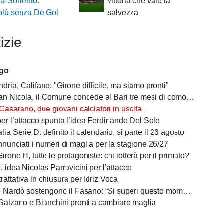
a-Sorrento:
vittoria che vale la
blù senza De Gol
salvezza
izie
ago
ndria, Califano: "Girone difficile, ma siamo pronti"
cola, il Comune concede al Bari tre mesi di comodato d’uso precario: i dettagli
Casarano, due giovani calciatori in uscita
per l’attacco spunta l’idea Ferdinando Del Sole
lia Serie D: definito il calendario, si parte il 23 agosto
nunciati i numeri di maglia per la stagione 26/27
irone H, tutte le protagoniste: chi lotterà per il primato?
 idea Nicolas Parravicini per l’attacco
 trattativa in chiusura per Idriz Voca
Nardò sostengono il Fasano: “Si superi questo momento quanto prima”
Salzano e Bianchini pronti a cambiare maglia