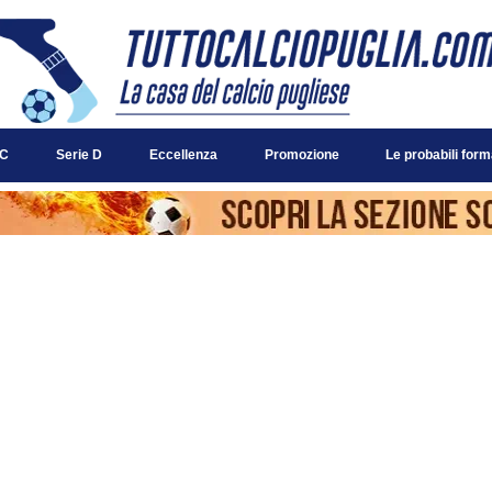
 C
Serie D
Eccellenza
Promozione
Le probabili form