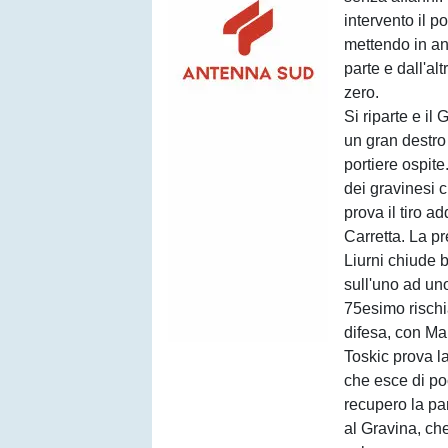
intervento il p
mettendo in an
parte e dall'a
zero.
Si riparte e i
un gran destro 
portiere ospit
dei gravinesi 
prova il tiro a
Carretta. La p
Liurni chiude 
sull'uno ad un
75esimo rischi
difesa, con Mar
Toskic prova l
che esce di po
recupero la par
al Gravina, ch