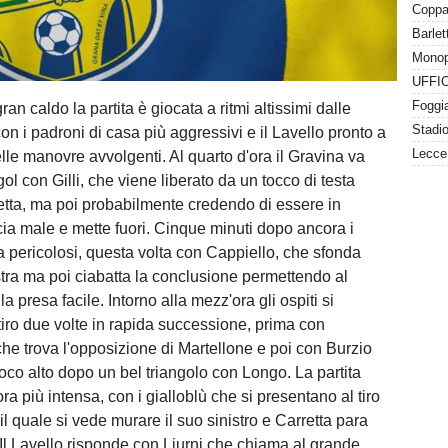
Barlet
Monopo
Foggia
ran caldo la partita è giocata a ritmi altissimi dalle
n i padroni di casa più aggressivi e il Lavello pronto a
elle manovre avvolgenti. Al quarto d'ora il Gravina va
gol con Gilli, che viene liberato da un tocco di testa
etta, ma poi probabilmente credendo di essere in
lcia male e mette fuori. Cinque minuti dopo ancora i
a pericolosi, questa volta con Cappiello, che sfonda
tra ma poi ciabatta la conclusione permettendo al
la presa facile. Intorno alla mezz'ora gli ospiti si
tiro due volte in rapida successione, prima con
che trova l'opposizione di Martellone e poi con Burzio
poco alto dopo un bel triangolo con Longo. La partita
a più intensa, con i gialloblù che si presentano al tiro
l quale si vede murare il suo sinistro e Carretta para
 Il Lavello risponde con Liurni che chiama al grande