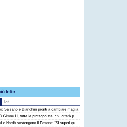
iù lette
Ieri
o: Salzano e Bianchini pronti a cambiare maglia
Serie D Girone H, tutte le protagoniste: chi lotterà per il primato?
Brindisi e Nardò sostengono il Fasano: “Si superi questo momento quanto prima”