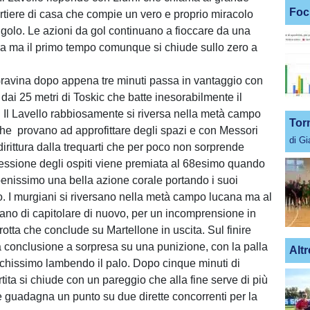
Foc
ortiere di casa che compie un vero e proprio miracolo
golo. Le azioni da gol continuano a fioccare da una
ltra ma il primo tempo comunque si chiude sullo zero a
l Gravina dopo appena tre minuti passa in vantaggio con
dai 25 metri di Toskic che batte inesorabilmente il
e. Il Lavello rabbiosamente si riversa nella metà campo
Tor
che provano ad approfittare degli spazi e con Messori
di G
ddirittura dalla trequarti che per poco non sorprende
ressione degli ospiti viene premiata al 68esimo quando
benissimo una bella azione corale portando i suoi
o. I murgiani si riversano nella metà campo lucana ma al
ano di capitolare di nuovo, per un incomprensione in
otta che conclude su Martellone in uscita. Sul finire
a conclusione a sorpresa su una punizione, con la palla
Altr
chissimo lambendo il palo. Dopo cinque minuti di
tita si chiude con un pareggio che alla fine serve di più
e guadagna un punto su due dirette concorrenti per la