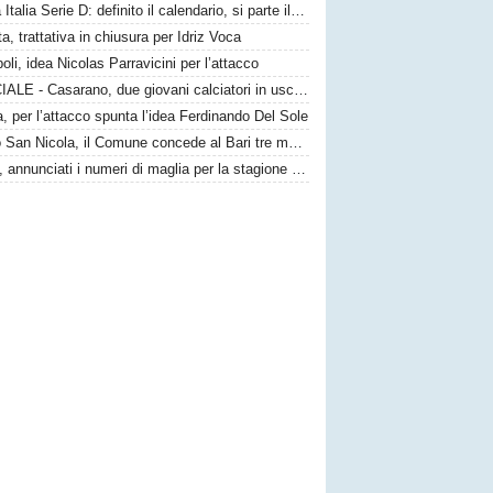
Coppa Italia Serie D: definito il calendario, si parte il 23 agosto
ta, trattativa in chiusura per Idriz Voca
li, idea Nicolas Parravicini per l’attacco
UFFICIALE - Casarano, due giovani calciatori in uscita
, per l’attacco spunta l’idea Ferdinando Del Sole
Stadio San Nicola, il Comune concede al Bari tre mesi di comodato d’uso precario: i dettagli
Lecce, annunciati i numeri di maglia per la stagione 26/27