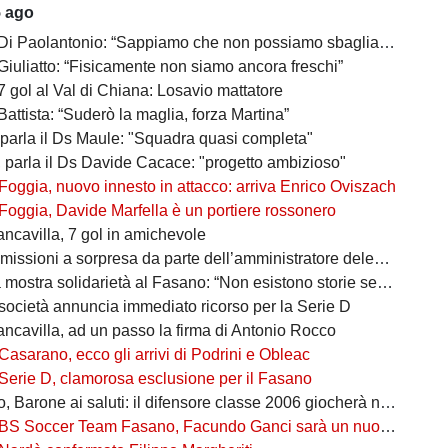
5 ago
 Di Paolantonio: “Sappiamo che non possiamo sbagliare”
Giuliatto: “Fisicamente non siamo ancora freschi”
7 gol al Val di Chiana: Losavio mattatore
Battista: “Suderò la maglia, forza Martina”
 parla il Ds Maule: "Squadra quasi completa"
, parla il Ds Davide Cacace: "progetto ambizioso"
Foggia, nuovo innesto in attacco: arriva Enrico Oviszach
Foggia, Davide Marfella è un portiere rossonero
ancavilla, 7 gol in amichevole
missioni a sorpresa da parte dell’amministratore delegato
mostra solidarietà al Fasano: “Non esistono storie senza avversari”
società annuncia immediato ricorso per la Serie D
ancavilla, ad un passo la firma di Antonio Rocco
Casarano, ecco gli arrivi di Podrini e Obleac
Serie D, clamorosa esclusione per il Fasano
Barone ai saluti: il difensore classe 2006 giocherà nel Lanciano
BS Soccer Team Fasano, Facundo Ganci sarà un nuovo giocatore