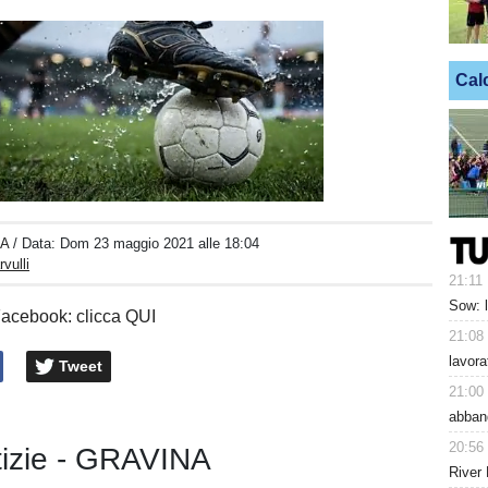
Cal
Unmute
Loaded
:
100.00%
A
/ Data:
Dom 23 maggio 2021 alle 18:04
vulli
21:11
Sow: 
Facebook: clicca QUI
21:08
lavora
Tweet
21:00
abban
20:56
tizie - GRAVINA
River 