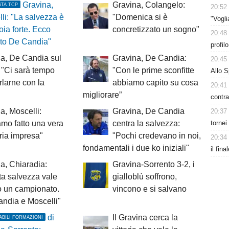
Gravina,
Gravina, Colangelo:
STA TCP
20:52
li: "La salvezza è
"Domenica si è
"Vogl
oia forte. Ecco
concretizzato un sogno"
20:48
lto De Candia"
profil
a, De Candia sul
Gravina, De Candia:
20:45
: "Ci sarà tempo
"Con le prime sconfitte
Allo S
rlarne con la
abbiamo capito su cosa
20:41
migliorare”
contra
a, Moscelli:
Gravina, De Candia
20:37
tornei
mo fatto una vera
centra la salvezza:
ria impresa"
"Pochi credevano in noi,
20:34
fondamentali i due ko iniziali"
il fina
a, Chiaradia:
Gravina-Sorrento 3-2, i
a salvezza vale
gialloblù soffrono,
o un campionato.
vincono e si salvano
andia e Moscelli"
di
Il Gravina cerca la
ABILI FORMAZIONI