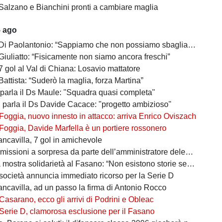
Salzano e Bianchini pronti a cambiare maglia
5 ago
 Di Paolantonio: “Sappiamo che non possiamo sbagliare”
Giuliatto: “Fisicamente non siamo ancora freschi”
7 gol al Val di Chiana: Losavio mattatore
Battista: “Suderò la maglia, forza Martina”
 parla il Ds Maule: "Squadra quasi completa"
, parla il Ds Davide Cacace: "progetto ambizioso"
Foggia, nuovo innesto in attacco: arriva Enrico Oviszach
Foggia, Davide Marfella è un portiere rossonero
ancavilla, 7 gol in amichevole
missioni a sorpresa da parte dell’amministratore delegato
mostra solidarietà al Fasano: “Non esistono storie senza avversari”
società annuncia immediato ricorso per la Serie D
ancavilla, ad un passo la firma di Antonio Rocco
Casarano, ecco gli arrivi di Podrini e Obleac
Serie D, clamorosa esclusione per il Fasano