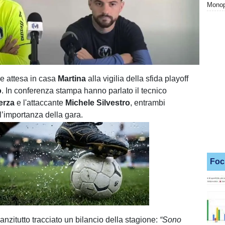
Monopo
e attesa in casa
Martina
alla vigilia della sfida playoff
ò
. In conferenza stampa hanno parlato il tecnico
erza
e l'attaccante
Michele Silvestro
, entrambi
l’importanza della gara.
Foc
Unmute
Loaded
:
100.00%
anzitutto tracciato un bilancio della stagione:
“Sono