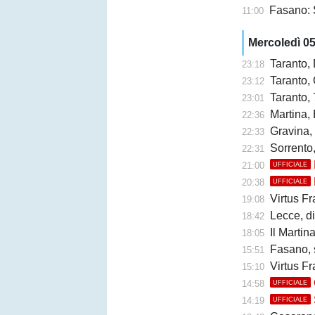
Fasano: 
11:00
Mercoledì 0
Taranto,
23:18
Taranto, 
23:12
Taranto, 
23:01
Martina, 
22:36
Gravina,
22:33
Sorrento
22:31
21:00
UFFICIALE
20:38
UFFICIALE
Virtus Fr
19:08
Lecce, di
18:42
Il Martina 
18:05
Fasano, 
15:51
Virtus Fr
15:10
14:58
UFFICIALE
14:19
UFFICIALE