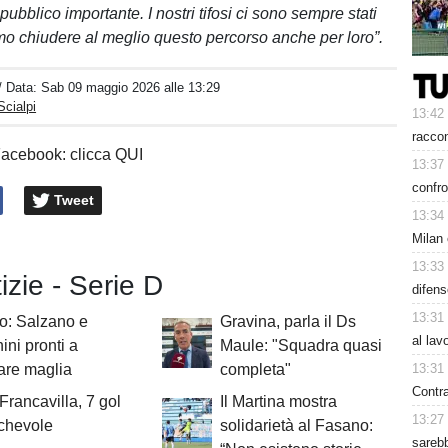
ubblico importante. I nostri tifosi ci sono sempre stati
amo chiudere al meglio questo percorso anche per loro”.
/ Data:
Sab 09 maggio 2026 alle 13:29
Scialpi
13:42
racco
Facebook: clicca QUI
13:37
confro
Tweet
13:34
Milan 
13:33
tizie - Serie D
difen
13:31
o: Salzano e
Gravina, parla il Ds
al lav
ini pronti a
Maule: "Squadra quasi
13:31
are maglia
completa"
Contra
 Francavilla, 7 gol
Il Martina mostra
13:27
chevole
solidarietà al Fasano:
sarebb