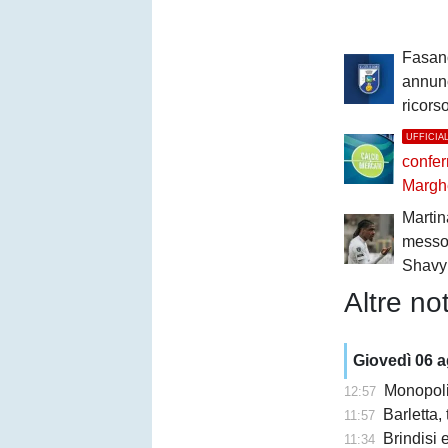
Fasano
annun
ricors
UFFICIA
confer
Marghe
Martin
messo 
Shavy
Altre not
Giovedì 06 
Monopoli,
12:57
Barletta,
11:57
Brindisi e 
11:34