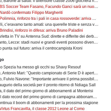
Barone ai saluti: il difensore classe 2006 giocherà nel Lanciano
BS Soccer Team Fasano, Facundo Ganci sarà un nuovo giocatore
Nardò confermato Filippo Margheriti
Polimnia, rinforzo tra i pali in casa rossoverde: arriva Victor De Caro
li, c’eravamo tanto amati: una querelle triste e senza vincitori
Brindisi, rinforzo in difesa: arriva Bruno Paladini
etta in TV su Antenna Sud: dirette e differite dei derby più attesi
to, Lecce: stadi nuovi e grandi eventi possono diventare opportunità
punta sul futuro: arriva il centrocampista Kroni
ago
 lo Spezia ha messo gli occhi su Shavy Resouf
 Antonio Mari: "Questo campionato di Serie D è aperto a tutti"
ulvio Navone: "Importante arrivare il prima possibile alla salvezza"
augurio della società per il pronto ritorno di Ndiaga Sall
, il dato del primo giorno di abbonamenti al Monterisi
il dato record del primo giorno di campagna abbonamenti
ontinua il boom di abbonamenti per la prossima stagione
Virtus Francavilla, il classe 2012 Leone al Como