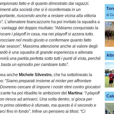
ampionato fatto e di quanto dimostrato dai ragazzi.
Tor
menti alla società che si è riconfermata in un
di G
ortante, riuscendo anche a restare vicina alla vittoria
”.
L’allenatore biancazzurro ha poi invitato la squadra a
 vantaggi del doppio risultato:
“Abbiamo conquistato la
iocare i playoff in casa, ma nei playoff si azzera tutto.
occiare nel modo giusto e confermare quanto fatto
ular season”.
Massima attenzione anche al valore degli
Nardò è una squadra di grande esperienza e allenata
Altr
irà una partita perfetta sotto tutti i punti di vista, perché
 basta un episodio per cambiare tutto”.
inea anche
Michele Silvestro
, che ha sottolineato la
po:
“Siamo preparati insieme al mister per affrontare
 Dovremo cercare di imporre i nostri ritmi contro giocatori
accante ha poi ribadito le ambizioni del
Martina
:
“I playoff
Cal
on riesce ad arrivarci. Una volta dentro, si gioca per
tro primo obiettivo è sfumato, ma questo è il secondo e
rci fino in fondo”
. Infine un pensiero ai tifosi:
“Ci