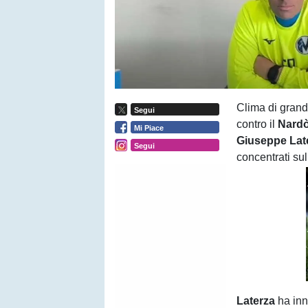
Clima di grand
Segui
contro il
Nard
Mi Piace
Giuseppe Lat
Segui
concentrati sul
Laterza
ha inn