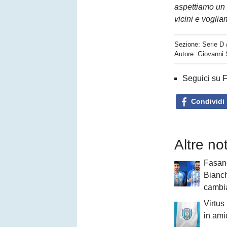
aspettiamo un p
vicini e vogli
Sezione:
Serie D
Autore: Giovanni 
Seguici su 
Condividi
Altre no
Fasan
Bianch
cambi
Virtus
in ami