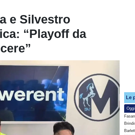
a e Silvestro
ica: “Playoff da
ncere”
Le p
Oggi
Fasan
Barlet