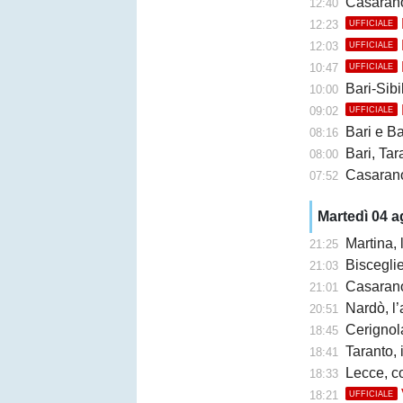
Casarano, 
12:40
12:23
UFFICIALE
12:03
UFFICIALE
10:47
UFFICIALE
Bari-Sibil
10:00
09:02
UFFICIALE
Bari e Barl
08:16
Bari, Taran
08:00
Casarano 
07:52
Martedì 04 
Martina,
21:25
Bisceglie,
21:03
Casarano, F
21:01
Nardò, l’
20:51
Cerignola
18:45
Taranto, 
18:41
Lecce, c
18:33
18:21
UFFICIALE