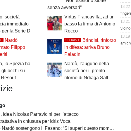
“Non esistono storie
13:22
senza avversari”
finger
, società
Virtus Francavilla, ad un
13:21
cia immediato
passo la firma di Antonio
vicino
o per la Serie D
Rocco
13:19
Nardò
Brindisi, rinforzo
LE
UFFICIALE
amiche
mato Filippo
in difesa: arriva Bruno
riti
Paladini
a, lo Spezia ha
Nardò, l’augurio della
gli occhi su
società per il pronto
 Resouf
ritorno di Ndiaga Sall
izie
ago
 idea Nicolas Parravicini per l’attacco
 trattativa in chiusura per Idriz Voca
Nardò sostengono il Fasano: “Si superi questo momento quanto prima”