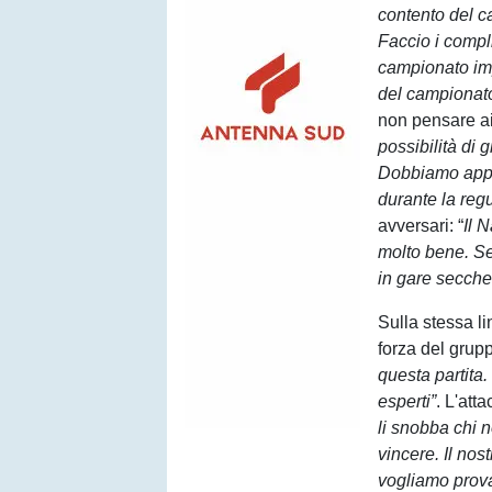
contento del c
Faccio i compli
campionato imp
del campionato
non pensare ai
possibilità di g
Dobbiamo appr
durante la reg
avversari: “
Il 
molto bene. Serv
in gare secche
Sulla stessa l
forza del grup
questa partita.
esperti”
. L'att
li snobba chi n
vincere. Il nos
vogliamo prova