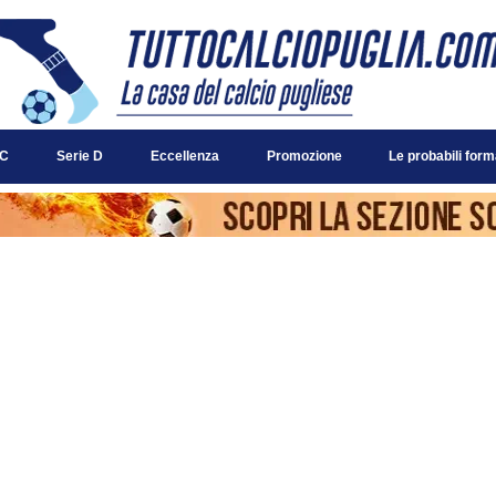
 C
Serie D
Eccellenza
Promozione
Le probabili form