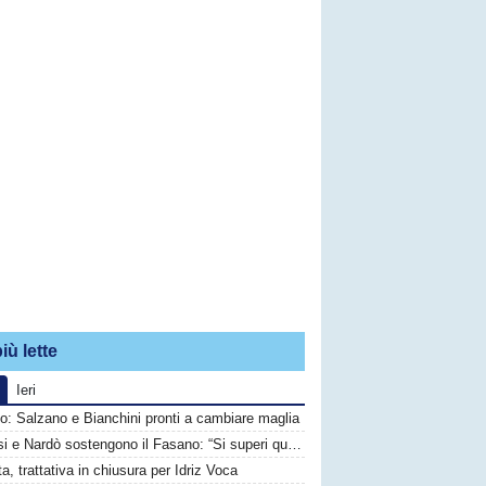
iù lette
Ieri
o: Salzano e Bianchini pronti a cambiare maglia
Brindisi e Nardò sostengono il Fasano: “Si superi questo momento quanto prima”
ta, trattativa in chiusura per Idriz Voca