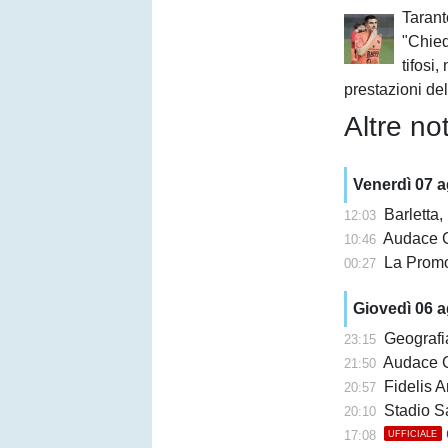
Tarant
"Chie
tifosi
prestazioni de
Altre not
Venerdì 07 
Barletta, b
12:03
Audace Cerign
10:46
La Promo
00:27
Giovedì 06 
Geografi
23:15
Audace Cerignol
21:50
Fidelis A
20:57
Stadio San Ni
20:10
17:08
UFFICIALE