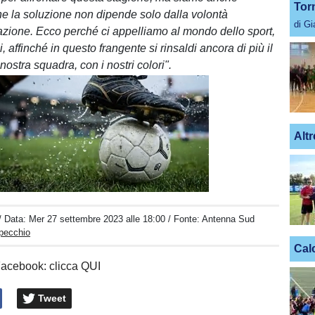
Tor
e la soluzione non dipende solo dalla volontà
di G
azione. Ecco perché ci appelliamo al mondo dello sport,
si, affinché in questo frangente si rinsaldi ancora di più il
ostra squadra, con i nostri colori".
Altr
Unmute
Loaded
:
100.00%
/ Data:
Mer 27 settembre 2023 alle 18:00
/ Fonte: Antenna Sud
Specchio
Cal
Facebook: clicca QUI
Tweet