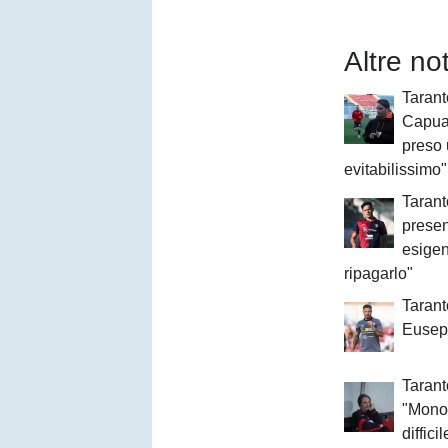
Altre no
Tarant
Capua
preso 
evitabilissimo"
Tarant
presen
esigen
ripagarlo"
Tarant
Eusep
Taran
"Mono
diffici