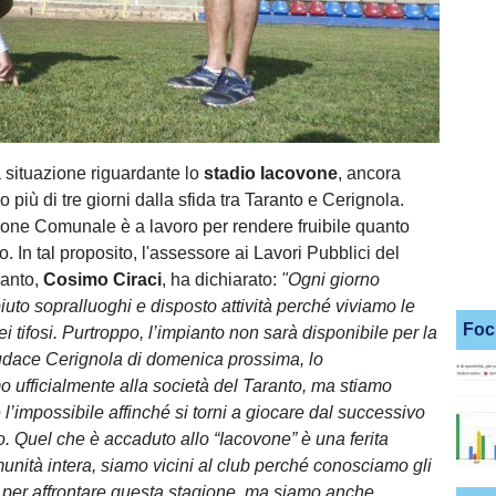
 situazione riguardante lo
stadio Iacovone
, ancora
o più di tre giorni dalla sfida tra Taranto e Cerignola.
one Comunale è a lavoro per rendere fruibile quanto
o. In tal proposito, l'assessore ai Lavori Pubblici del
anto,
Cosimo Ciraci
, ha dichiarato:
"Ogni giorno
to sopralluoghi e disposto attività perché viviamo le
Foc
i tifosi. Purtroppo, l’impianto non sarà disponibile per la
Audace Cerignola di domenica prossima, lo
ufficialmente alla società del Taranto, ma stiamo
l’impossibile affinché si torni a giocare dal successivo
o. Quel che è accaduto allo “Iacovone” è una ferita
munità intera, siamo vicini al club perché conosciamo gli
i per affrontare questa stagione, ma siamo anche