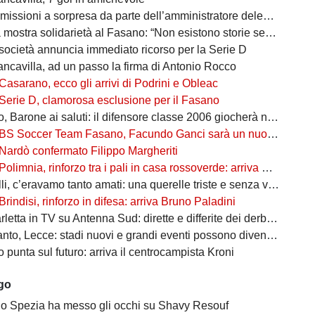
missioni a sorpresa da parte dell’amministratore delegato
mostra solidarietà al Fasano: “Non esistono storie senza avversari”
società annuncia immediato ricorso per la Serie D
ancavilla, ad un passo la firma di Antonio Rocco
Casarano, ecco gli arrivi di Podrini e Obleac
Serie D, clamorosa esclusione per il Fasano
Barone ai saluti: il difensore classe 2006 giocherà nel Lanciano
BS Soccer Team Fasano, Facundo Ganci sarà un nuovo giocatore
Nardò confermato Filippo Margheriti
Polimnia, rinforzo tra i pali in casa rossoverde: arriva Victor De Caro
li, c’eravamo tanto amati: una querelle triste e senza vincitori
Brindisi, rinforzo in difesa: arriva Bruno Paladini
etta in TV su Antenna Sud: dirette e differite dei derby più attesi
to, Lecce: stadi nuovi e grandi eventi possono diventare opportunità
punta sul futuro: arriva il centrocampista Kroni
ago
 lo Spezia ha messo gli occhi su Shavy Resouf