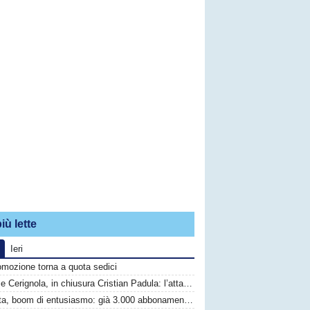
iù lette
Ieri
omozione torna a quota sedici
Audace Cerignola, in chiusura Cristian Padula: l’attaccante del Torino arriva in prestito
Barletta, boom di entusiasmo: già 3.000 abbonamenti sottoscritti per la Serie C