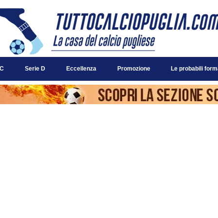
 C
Serie D
Eccellenza
Promozione
Le probabili form