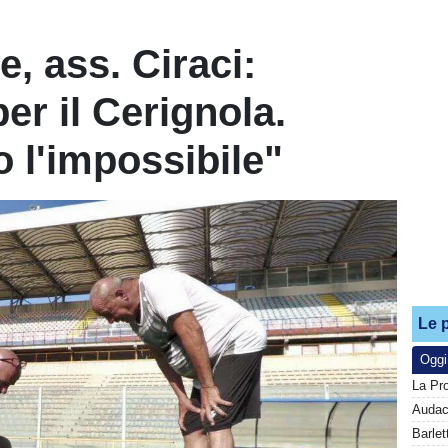
, ass. Ciraci:
er il Cerignola.
 l'impossibile"
Le p
Oggi
La Pr