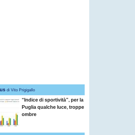
us
di Vito Prigigallo
“Indice di sportività”, per la
Puglia qualche luce, troppe
ombre