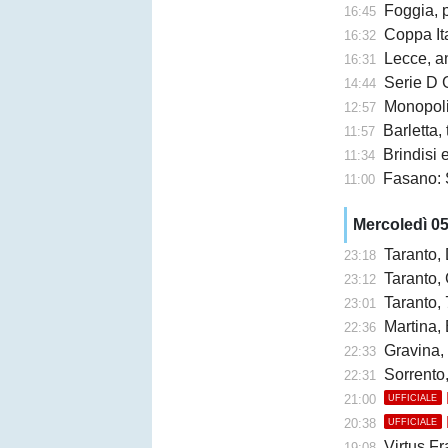
Foggia, 
16:45
Coppa Ita
16:32
Lecce, an
16:31
Serie D G
14:44
Monopoli,
12:57
Barletta,
11:57
Brindisi e 
11:34
Fasano: 
11:00
Mercoledì 0
Taranto,
23:18
Taranto, 
23:12
Taranto, 
23:01
Martina, 
22:36
Gravina,
22:33
Sorrento
22:31
21:00
UFFICIALE
20:38
UFFICIALE
Virtus Fr
19:08