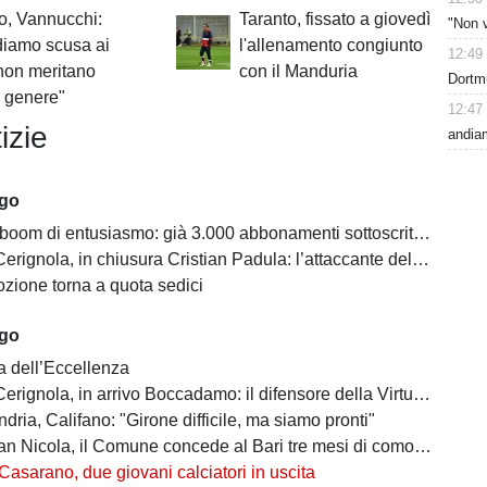
o, Vannucchi:
Taranto, fissato a giovedì
"Non 
diamo scusa ai
l'allenamento congiunto
12:49
, non meritano
con il Manduria
Dortm
l genere"
12:47
izie
andiam
ago
oom di entusiasmo: già 3.000 abbonamenti sottoscritti per la Serie C
ola, in chiusura Cristian Padula: l’attaccante del Torino arriva in prestito
zione torna a quota sedici
ago
a dell’Eccellenza
a, in arrivo Boccadamo: il difensore della Virtus Entella verso il prestito in gialloblù
ndria, Califano: "Girone difficile, ma siamo pronti"
cola, il Comune concede al Bari tre mesi di comodato d’uso precario: i dettagli
Casarano, due giovani calciatori in uscita