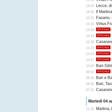
Lecce, di
18:42
Il Martina 
18:05
Fasano, 
15:51
Virtus Fr
15:10
14:58
UFFICIALE
14:19
UFFICIALE
Casarano, 
12:40
12:23
UFFICIALE
12:03
UFFICIALE
10:47
UFFICIALE
Bari-Sibil
10:00
09:02
UFFICIALE
Bari e Barl
08:16
Bari, Taran
08:00
Casarano 
07:52
Martedì 04 
Martina,
21:25