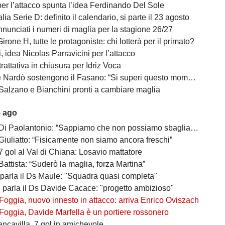
per l’attacco spunta l’idea Ferdinando Del Sole
lia Serie D: definito il calendario, si parte il 23 agosto
nunciati i numeri di maglia per la stagione 26/27
irone H, tutte le protagoniste: chi lotterà per il primato?
 idea Nicolas Parravicini per l’attacco
 trattativa in chiusura per Idriz Voca
Nardò sostengono il Fasano: “Si superi questo momento quanto prima”
Salzano e Bianchini pronti a cambiare maglia
5 ago
 Di Paolantonio: “Sappiamo che non possiamo sbagliare”
Giuliatto: “Fisicamente non siamo ancora freschi”
7 gol al Val di Chiana: Losavio mattatore
Battista: “Suderò la maglia, forza Martina”
 parla il Ds Maule: "Squadra quasi completa"
, parla il Ds Davide Cacace: "progetto ambizioso"
Foggia, nuovo innesto in attacco: arriva Enrico Oviszach
Foggia, Davide Marfella è un portiere rossonero
ancavilla, 7 gol in amichevole