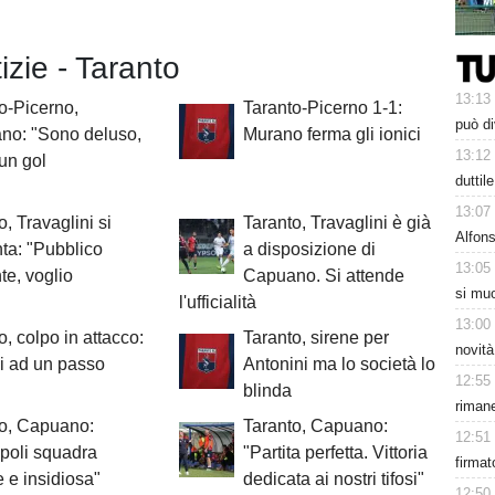
tizie - Taranto
13:13
o-Picerno,
Taranto-Picerno 1-1:
può di
no: "Sono deluso,
Murano ferma gli ionici
13:12
un gol
duttil
13:07
o, Travaglini si
Taranto, Travaglini è già
Alfons
ta: "Pubblico
a disposizione di
13:05
te, voglio
Capuano. Si attende
si muo
l'ufficialità
13:00
o, colpo in attacco:
Taranto, sirene per
novità
i ad un passo
Antonini ma lo società lo
12:55
blinda
rimane
to, Capuano:
Taranto, Capuano:
12:51
poli squadra
"Partita perfetta. Vittoria
firmat
le e insidiosa"
dedicata ai nostri tifosi"
12:50