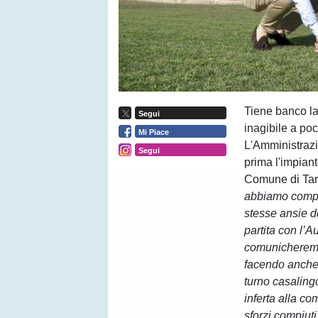
Tiene banco la
Segui
inagibile a poc
Mi Piace
L'Amministrazi
Segui
prima l'impiant
Comune di Tar
abbiamo compiu
stesse ansie de
partita con l’
comunicheremo 
facendo anche 
turno casaling
inferta alla co
sforzi compiut