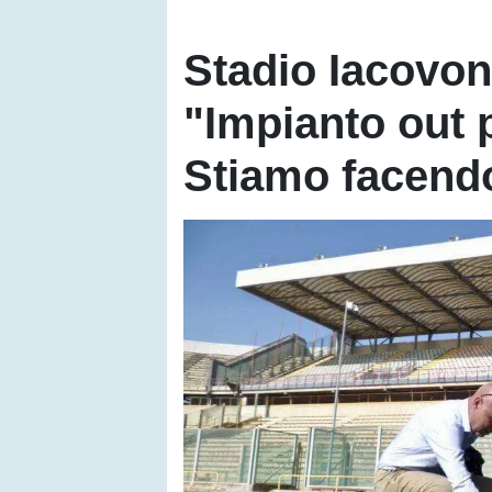
Stadio Iacovone
"Impianto out p
Stiamo facendo