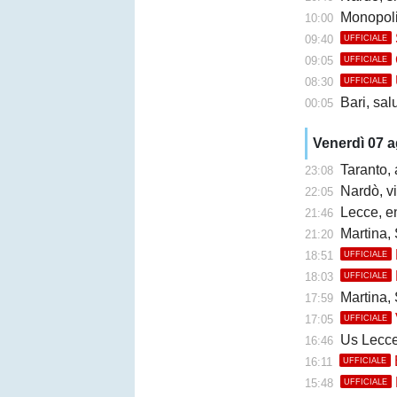
Monopoli
10:00
09:40
UFFICIALE
09:05
UFFICIALE
08:30
UFFICIALE
Bari, sal
00:05
Venerdì 07 
Taranto, 
23:08
Nardò, vi
22:05
Lecce, en
21:46
Martina, 
21:20
18:51
UFFICIALE
18:03
UFFICIALE
Martina, 
17:59
17:05
UFFICIALE
Us Lecce, la
16:46
16:11
UFFICIALE
15:48
UFFICIALE