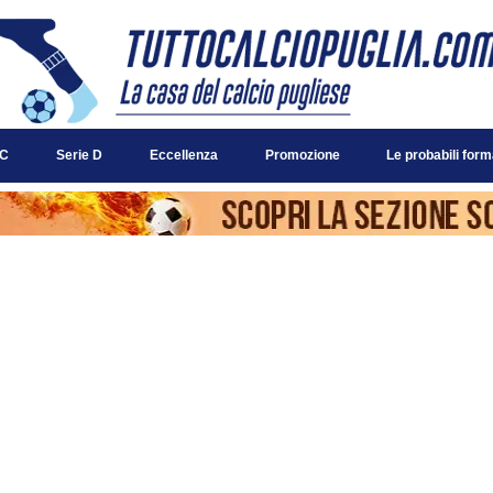
 C
Serie D
Eccellenza
Promozione
Le probabili form