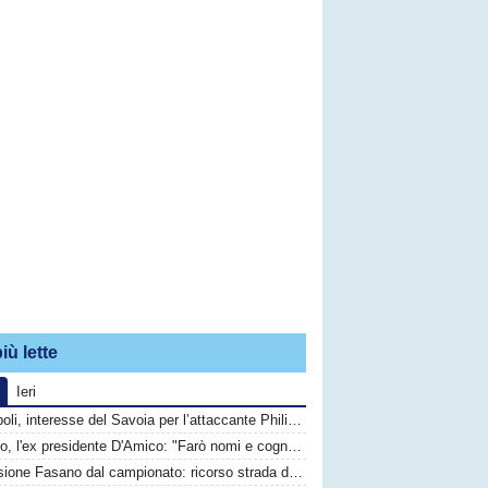
iù lette
Ieri
Monopoli, interesse del Savoia per l’attaccante Philip Yeboah
Fasano, l'ex presidente D'Amico: "Farò nomi e cognomi dei responsabili di questo disastro"
Esclusione Fasano dal campionato: ricorso strada difficile, calciatori in fuga