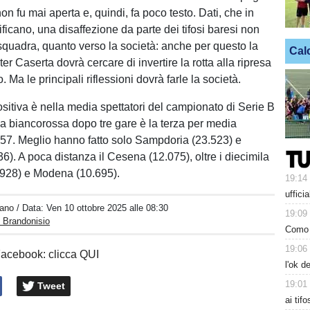
 fu mai aperta e, quindi, fa poco testo. Dati, che in
ificano, una disaffezione da parte dei tifosi baresi non
 squadra, quanto verso la società: anche per questo la
Cal
er Caserta dovrà cercare di invertire la rotta alla ripresa
 Ma le principali riflessioni dovrà farle la società.
ositiva è nella media spettatori del campionato di Serie B
a biancorossa dopo tre gare è la terza per media
857. Meglio hanno fatto solo Sampdoria (23.523) e
6). A poca distanza il Cesena (12.075), oltre i diecimila
.928) e Modena (10.695).
19:14
uffici
iano
/ Data:
Ven 10 ottobre 2025 alle 08:30
19:09
 Brandonisio
Como 
19:06
Facebook: clicca QUI
l'ok d
19:01
Tweet
ai tif