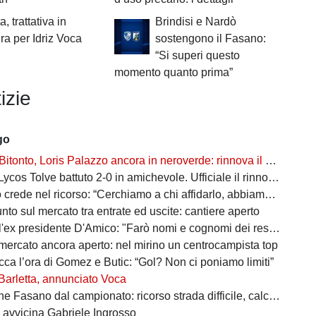
a, trattativa in
Brindisi e Nardò
ra per Idriz Voca
sostengono il Fasano:
“Si superi questo
momento quanto prima”
izie
go
Bitonto, Loris Palazzo ancora in neroverde: rinnova il capitano
cos Tolve battuto 2-0 in amichevole. Ufficiale il rinnovo di Llanos
ede nel ricorso: “Cerchiamo a chi affidarlo, abbiamo 30 giorni di tempo”
punto sul mercato tra entrate ed uscite: cantiere aperto
 presidente D'Amico: "Farò nomi e cognomi dei responsabili di questo disastro"
 mercato ancora aperto: nel mirino un centrocampista top
cca l’ora di Gomez e Butic: “Gol? Non ci poniamo limiti”
Barletta, annunciato Voca
Fasano dal campionato: ricorso strada difficile, calciatori in fuga
i avvicina Gabriele Ingrosso