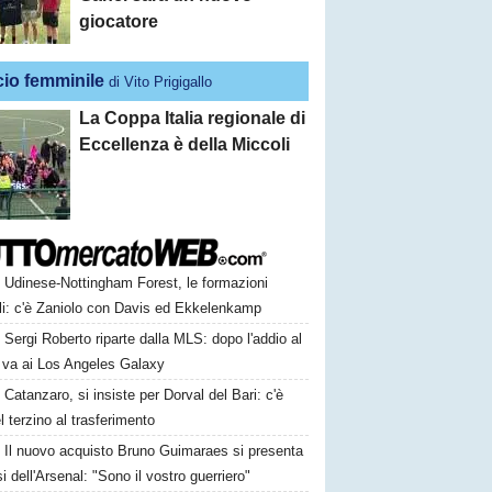
giocatore
cio femminile
di Vito Prigigallo
La Coppa Italia regionale di
Eccellenza è della Miccoli
Udinese-Nottingham Forest, le formazioni
ali: c'è Zaniolo con Davis ed Ekkelenkamp
Sergi Roberto riparte dalla MLS: dopo l'addio al
va ai Los Angeles Galaxy
Catanzaro, si insiste per Dorval del Bari: c'è
el terzino al trasferimento
Il nuovo acquisto Bruno Guimaraes si presenta
osi dell'Arsenal: "Sono il vostro guerriero"