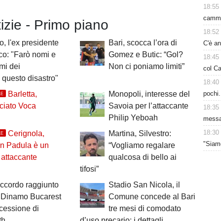
18:55
cammi
tizie - Primo piano
18:52
, l'ex presidente
Bari, scocca l’ora di
C'è a
o: "Farò nomi e
Gomez e Butic: “Gol?
18:45
mi dei
Non ci poniamo limiti”
col Ca
i questo disastro"
18:40
pochi.
Barletta,
Monopoli, interesse del
LE
ciato Voca
Savoia per l’attaccante
18:35
Philip Yeboah
messa
18:30
Cerignola,
Martina, Silvestro:
LE
"Siam
an Padula è un
“Vogliamo regalare
attaccante
qualcosa di bello ai
tifosi”
accordo raggiunto
Stadio San Nicola, il
a Dinamo Bucarest
Comune concede al Bari
 cessione di
tre mesi di comodato
th
d’uso precario: i dettagli