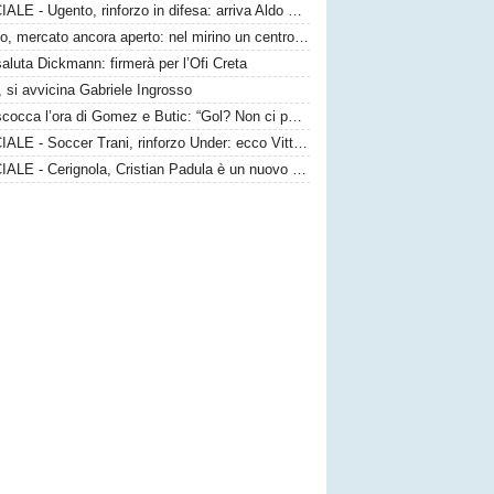
UFFICIALE - Ugento, rinforzo in difesa: arriva Aldo Graziano
Taranto, mercato ancora aperto: nel mirino un centrocampista top
saluta Dickmann: firmerà per l’Ofi Creta
 si avvicina Gabriele Ingrosso
Bari, scocca l’ora di Gomez e Butic: “Gol? Non ci poniamo limiti”
UFFICIALE - Soccer Trani, rinforzo Under: ecco Vittorio Sansaro
UFFICIALE - Cerignola, Cristian Padula è un nuovo attaccante gialloblù