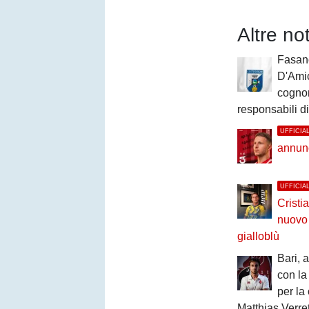
Altre no
Fasano
D'Amic
cogno
responsabili d
UFFICIA
annun
UFFICIA
Cristi
nuovo 
gialloblù
Bari, 
con l
per la
Matthias Verre