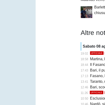
Barlett
chiusu
Altre not
Sabato 08 a
19:02
UFFICIALE
Martina, Ly
18:58
Il Fasano cr
18:44
Bari, il 
17:43
Fasano, l'ex
17:13
Taranto,
13:41
Bari, sco
12:46
11:26
UFFICIALE
Esclusione 
10:50
Nardò, s
10:46