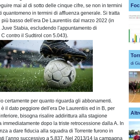
guire mai al di sotto delle cinque cifre, se non in termini
Foc
 quantomeno in termini di affluenza generale. Si tratta
 più basso dell'era De Laurentiis dal marzo 2022 (in
a Juve Stabia, escludendo l'appuntamento di
C contro il Sudtirol con 5.043).
Tor
di G
Unmute
Loaded
:
100.00%
o certamente per quanto riguarda gli abbonamenti.
 il dato peggiore dell'era De Laurentiis ed in B, per
Altr
inferiore, bisogna risalire addirittura alla stagione
a immediatamente dopo la triste retrocessione dalla A. In
nza a dare fiducia alla squadra di Torrente furono in
ti l'anno successivo a 5.837. Nel 2013/14 la campagna