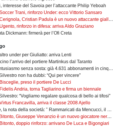
, interesse del Savoia per l’attaccante Philip Yeboah
Soccer Trani, rinforzo Under: ecco Vittorio Sansaro
Cerignola, Cristian Padula è un nuovo attaccante gialloblù
Ugento, rinforzo in difesa: arriva Aldo Graziano
uta Dickmann: firmerà per l’Ofi Creta
ago
altro under per Giuliatto: arriva Lenti
cino l’arrivo del portiere Martinkus dal Taranto
tusiasmo senza sosta: già 4.631 abbonamenti in cinque giorni
Silvestro non ha dubbi: “Qui per vincere”
Bisceglie, preso il portiere De Lucci
Fidelis Andria, torna Tagliarino e firma un biennale
Silvestro: “Vogliamo regalare qualcosa di bello ai tifosi”
Virtus Francavilla, arriva il classe 2008 Ajello
 nota della società: " Rammaricati da Mencucci, il 10 CDA straordinario"
Bitonto, Giuseppe Venanzio è un nuovo giocatore neroverde
Bitonto, doppio rinforzo: arrivano De Luca e Bigongiari