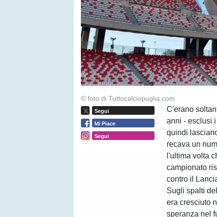
© foto di Tuttocalciopuglia.com
C'erano soltan
Segui
anni - esclusi
Mi Piace
quindi lasciano
Segui
recava un numer
l'ultima volta 
campionato ris
contro il Lanci
Sugli spalti de
era cresciuto 
speranza nel fu