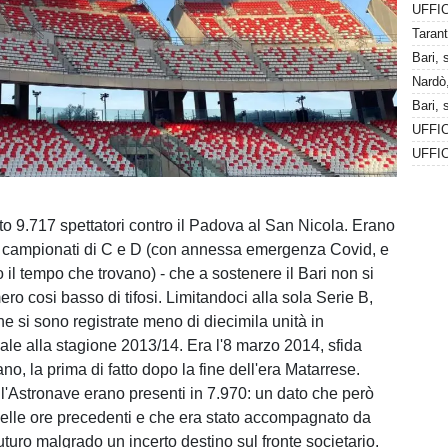
Bari, 
Nardò,
to 9.717 spettatori contro il Padova al San Nicola. Erano
 i campionati di C e D (con annessa emergenza Covid, e
 il tempo che trovano) - che a sostenere il Bari non si
o cosi basso di tifosi. Limitandoci alla sola Serie B,
che si sono registrate meno di diecimila unità in
ale alla stagione 2013/14. Era l'8 marzo 2014, sfida
ano, la prima di fatto dopo la fine dell'era Matarrese.
ll'Astronave erano presenti in 7.970: un dato che però
nelle ore precedenti e che era stato accompagnato da
turo malgrado un incerto destino sul fronte societario.