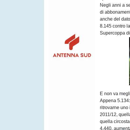
Negli anni a se
di abbonamenti
anche del dato
8.145 contro l
Supercoppa di 
E non va megli
Appena 5.134: è
ritrovarne uno 
2011/12, quell
quella circosta
4.440, aumenta