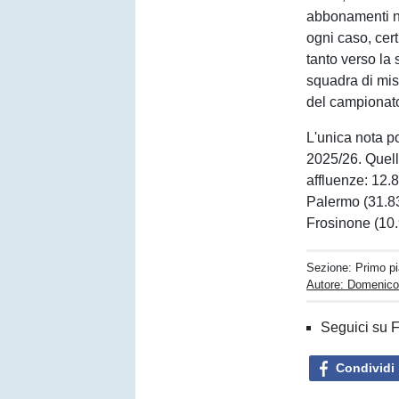
abbonamenti non
ogni caso, cert
tanto verso la
squadra di mist
del campionato.
L'unica nota p
2025/26. Quell
affluenze: 12.
Palermo (31.83
Frosinone (10
Sezione:
Primo p
Autore: Domenico
Seguici su 
Condividi