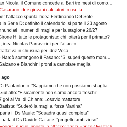
cola, il Comune concede al Bari tre mesi di comodato d’uso precario: i dettagli
Casarano, due giovani calciatori in uscita
per l’attacco spunta l’idea Ferdinando Del Sole
lia Serie D: definito il calendario, si parte il 23 agosto
nunciati i numeri di maglia per la stagione 26/27
irone H, tutte le protagoniste: chi lotterà per il primato?
 idea Nicolas Parravicini per l’attacco
 trattativa in chiusura per Idriz Voca
Nardò sostengono il Fasano: “Si superi questo momento quanto prima”
Salzano e Bianchini pronti a cambiare maglia
5 ago
 Di Paolantonio: “Sappiamo che non possiamo sbagliare”
Giuliatto: “Fisicamente non siamo ancora freschi”
7 gol al Val di Chiana: Losavio mattatore
Battista: “Suderò la maglia, forza Martina”
 parla il Ds Maule: "Squadra quasi completa"
, parla il Ds Davide Cacace: "progetto ambizioso"
Foggia, nuovo innesto in attacco: arriva Enrico Oviszach