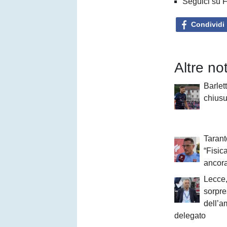
Seguici su 
Condividi
Altre no
Barlett
chiusu
Taranto
“Fisi
ancora
Lecce,
sorpre
dell’a
delegato