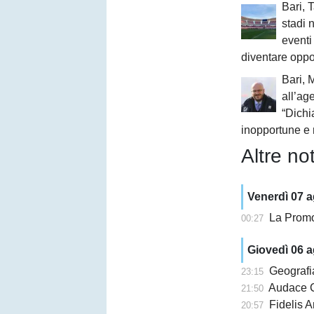
Bari, 
stadi 
event
diventare oppo
Bari, 
all’age
“Dichi
inopportune e 
Altre not
Venerdì 07 
La Promo
00:27
Giovedì 06 
Geografi
23:15
Audace Cerignol
21:50
Fidelis A
20:57