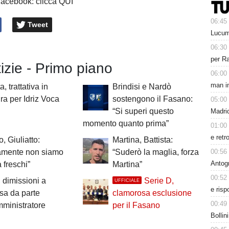
Facebook: clicca QUI
06:45
Tweet
Lucum
06:30
per Ra
tizie - Primo piano
06:00
man in
a, trattativa in
Brindisi e Nardò
ra per Idriz Voca
sostengono il Fasano:
05:00
“Si superi questo
Madrid
momento quanto prima”
01:00
e retr
, Giuliatto:
Martina, Battista:
00:56
camente non siamo
“Suderò la maglia, forza
Antog
 freschi”
Martina”
00:52
 dimissioni a
Serie D,
UFFICIALE
e risp
sa da parte
clamorosa esclusione
00:49
mministratore
per il Fasano
Bollin