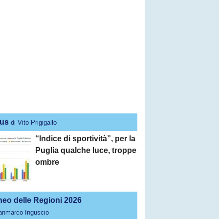
us
di Vito Prigigallo
“Indice di sportività”, per la
Puglia qualche luce, troppe
ombre
neo delle Regioni 2026
ianmarco Inguscio