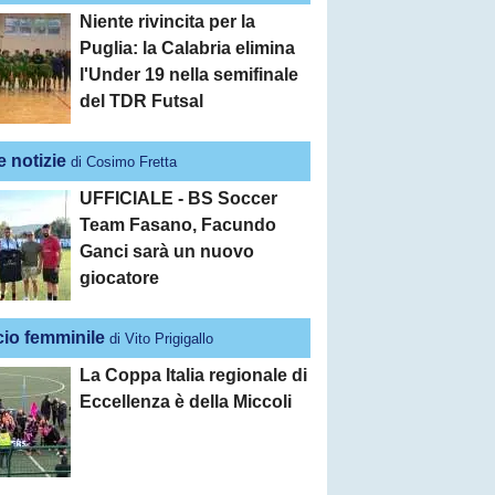
Niente rivincita per la
Puglia: la Calabria elimina
l'Under 19 nella semifinale
del TDR Futsal
e notizie
di Cosimo Fretta
UFFICIALE - BS Soccer
Team Fasano, Facundo
Ganci sarà un nuovo
giocatore
cio femminile
di Vito Prigigallo
La Coppa Italia regionale di
Eccellenza è della Miccoli