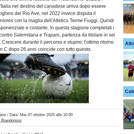
'Italia nel destino del canadese arriva dopo essere
toghesi del Rio Ave, nel 2022 invece disputa il
iores con la maglia dell'Atletico Terme Fiuggi. Quindi
sponenziale e costante. In questa stagione completati i
 contro Salernitana e Trapani, partenza da titolare in sei
e. Crescere durante il percorso e stupire: l'ottimo ritorno
Altr
n C dopo 26 anni coincide con tutto questo.
Cal
Unmute
Loaded
:
100.00%
iano
/ Data:
Mar 07 ottobre 2025 alle 10:00
 Brandonisio