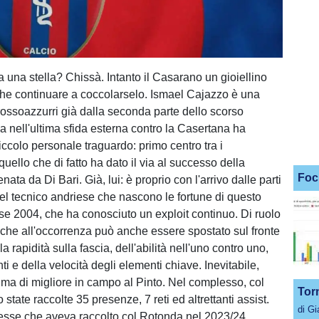
a una stella? Chissà. Intanto il Casarano un gioiellino
he continuare a coccolarselo. Ismael Cajazzo è una
 rossoazzurri già dalla seconda parte dello scorso
 nell'ultima sfida esterna contro la Casertana ha
iccolo personale traguardo: primo centro tra i
 quello che di fatto ha dato il via al successo della
Foc
nata da Di Bari. Già, lui: è proprio con l'arrivo dalle parti
l tecnico andriese che nascono le fortune di questo
sse 2004, che ha conosciuto un exploit continuo. Di ruolo
 che all'occorrenza può anche essere spostato sul fronte
la rapidità sulla fascia, dell'abilità nell'uno contro uno,
ti e della velocità degli elementi chiave. Inevitabile,
alma di migliore in campo al Pinto. Nel complesso, col
Tor
tate raccolte 35 presenze, 7 reti ed altrettanti assist.
di G
 stesse che aveva raccolto col Rotonda nel 2023/24