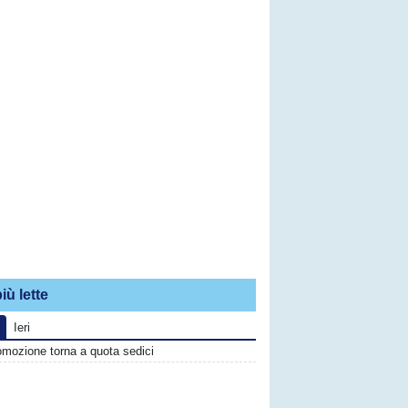
iù lette
Ieri
omozione torna a quota sedici