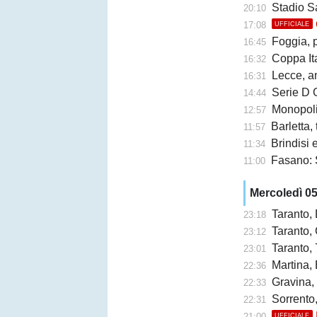
Stadio San Ni
20:10
17:08
UFFICIALE
Foggia, 
16:45
Coppa Ita
16:32
Lecce, an
16:31
Serie D G
14:44
Monopoli,
12:57
Barletta,
11:57
Brindisi e 
11:34
Fasano: 
11:00
Mercoledì 0
Taranto,
23:18
Taranto, 
23:12
Taranto, 
23:01
Martina, 
22:36
Gravina,
22:33
Sorrento
22:31
21:00
UFFICIALE