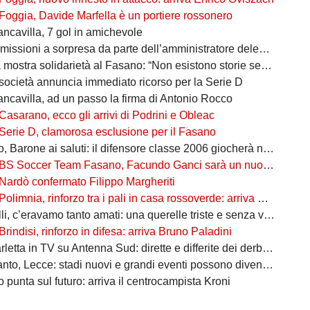
Foggia, Davide Marfella è un portiere rossonero
ancavilla, 7 gol in amichevole
missioni a sorpresa da parte dell’amministratore delegato
mostra solidarietà al Fasano: “Non esistono storie senza avversari”
società annuncia immediato ricorso per la Serie D
ancavilla, ad un passo la firma di Antonio Rocco
Casarano, ecco gli arrivi di Podrini e Obleac
Serie D, clamorosa esclusione per il Fasano
Barone ai saluti: il difensore classe 2006 giocherà nel Lanciano
BS Soccer Team Fasano, Facundo Ganci sarà un nuovo giocatore
Nardò confermato Filippo Margheriti
Polimnia, rinforzo tra i pali in casa rossoverde: arriva Victor De Caro
li, c’eravamo tanto amati: una querelle triste e senza vincitori
Brindisi, rinforzo in difesa: arriva Bruno Paladini
etta in TV su Antenna Sud: dirette e differite dei derby più attesi
to, Lecce: stadi nuovi e grandi eventi possono diventare opportunità
punta sul futuro: arriva il centrocampista Kroni