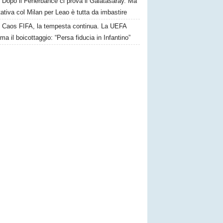
Dopo il Fenerbahce ci prova il Galatasaray. Ma
ttativa col Milan per Leao è tutta da imbastire
Caos FIFA, la tempesta continua. La UEFA
ma il boicottaggio: “Persa fiducia in Infantino”