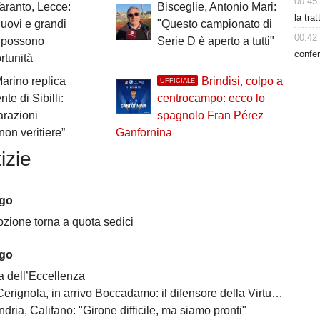
00:45
Taranto, Lecce:
Bisceglie, Antonio Mari:
la tra
nuovi e grandi
"Questo campionato di
00:42
i possono
Serie D è aperto a tutti"
confer
rtunità
Marino replica
Brindisi, colpo a
UFFICIALE
nte di Sibilli:
centrocampo: ecco lo
arazioni
spagnolo Fran Pérez
non veritiere”
Ganfornina
izie
ago
zione torna a quota sedici
ago
a dell’Eccellenza
a, in arrivo Boccadamo: il difensore della Virtus Entella verso il prestito in gialloblù
ndria, Califano: "Girone difficile, ma siamo pronti"