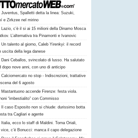
Juventus, Spalletti detta la linea: Suzuki,
í e Zirkzee nel mirino
Lazio, c’è il si ai 15 milioni della Dinamo Mosca
tkov. L’alternativa tra Pinamonti e Ivanovic
Un talento al giorno, Caleb Yirenkyi: il record
 uscita della lega danese
Dani Ceballos, svincolato di lusso. Ha salutato
 dopo nove anni, con uno di anticipo
Calciomercato no stop - Indiscrezioni, trattative
oscena del 6 agosto
Mastantuono accende Firenze: festa viola.
noni “imbestialito” con Commisso
Il caso Esposito non si chiude: durissimo botta
osta tra Cagliari e agente
Italia, ecco lo staff di Maldini. Torna Oriali,
i vice, c’è Bonucci: manca il capo delegazione