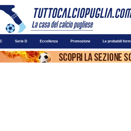
 C
Serie D
Eccellenza
Promozione
Le probabili form