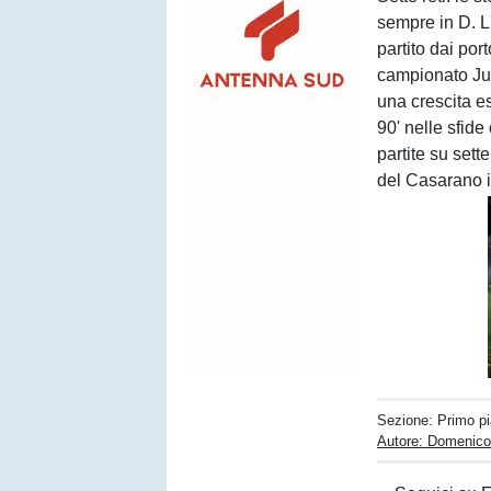
sempre in D. L
partito dai por
campionato Jun
una crescita e
90' nelle sfide
partite su sett
del Casarano i
Sezione:
Primo p
Autore: Domenico