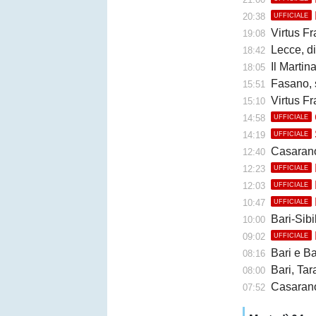
20:38
UFFICIALE
Virtus Fr
19:08
Lecce, di
18:42
Il Martina 
18:05
Fasano, 
15:51
Virtus Fr
15:10
14:58
UFFICIALE
14:19
UFFICIALE
Casarano, 
12:40
12:23
UFFICIALE
12:03
UFFICIALE
10:47
UFFICIALE
Bari-Sibil
10:00
09:02
UFFICIALE
Bari e Barl
08:16
Bari, Taran
08:00
Casarano 
07:52