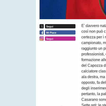
E' davvero nat
Segui
così non può c
Mi Piace
certezza per i
Segui
campionato, ma
raggiunto un p
professionisti,
formazione alle
del Capozza de
calciatore cla
ala destra, ma
opposto, fa del
degli inserimen
pertanto, la p
Casarano sono s
Sette reti: le