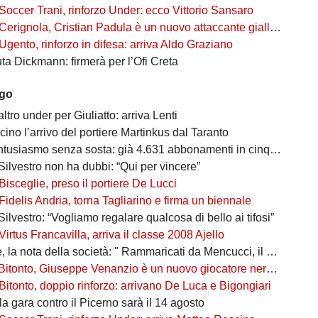
Soccer Trani, rinforzo Under: ecco Vittorio Sansaro
Cerignola, Cristian Padula è un nuovo attaccante gialloblù
Ugento, rinforzo in difesa: arriva Aldo Graziano
uta Dickmann: firmerà per l’Ofi Creta
ago
altro under per Giuliatto: arriva Lenti
cino l’arrivo del portiere Martinkus dal Taranto
tusiasmo senza sosta: già 4.631 abbonamenti in cinque giorni
Silvestro non ha dubbi: “Qui per vincere”
Bisceglie, preso il portiere De Lucci
Fidelis Andria, torna Tagliarino e firma un biennale
Silvestro: “Vogliamo regalare qualcosa di bello ai tifosi”
Virtus Francavilla, arriva il classe 2008 Ajello
 nota della società: " Rammaricati da Mencucci, il 10 CDA straordinario"
Bitonto, Giuseppe Venanzio è un nuovo giocatore neroverde
Bitonto, doppio rinforzo: arrivano De Luca e Bigongiari
 la gara contro il Picerno sarà il 14 agosto