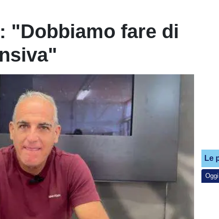
o: "Dobbiamo fare di
ensiva"
Le p
Oggi