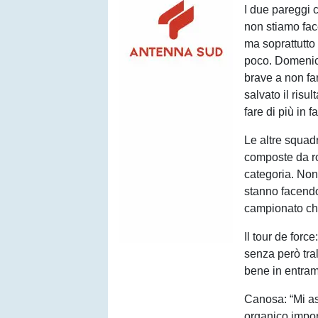
I due pareggi 
non stiamo fac
ma soprattutto 
poco. Domenica
brave a non far
salvato il ris
fare di più in f
Le altre squadr
composte da ro
categoria. Non
stanno facendo
campionato che
Il tour de forc
senza però tra
bene in entram
Canosa: “Mi as
organico impor