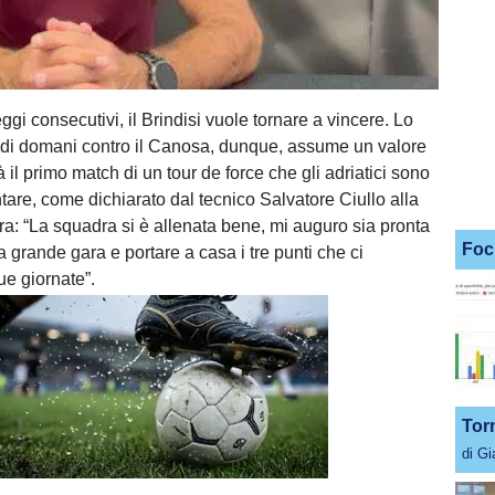
i consecutivi, il Brindisi vuole tornare a vincere. Lo
o di domani contro il Canosa, dunque, assume un valore
il primo match di un tour de force che gli adriatici sono
ntare, come dichiarato dal tecnico Salvatore Ciullo alla
ara: “La squadra si è allenata bene, mi auguro sia pronta
Foc
 grande gara e portare a casa i tre punti che ci
e giornate”.
Tor
di G
Unmute
Loaded
:
100.00%