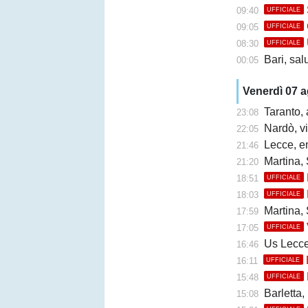
09:40
UFFICIALE
09:05
UFFICIALE
08:30
UFFICIALE
Bari, sal
00:05
Venerdì 07 
Taranto, 
23:08
Nardò, vi
22:05
Lecce, en
21:46
Martina, 
21:20
18:51
UFFICIALE
18:03
UFFICIALE
Martina, 
17:59
17:05
UFFICIALE
Us Lecce, la
16:46
16:11
UFFICIALE
15:48
UFFICIALE
Barletta,
15:08