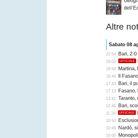
Geogr
dell’E
Altre not
Sabato 08 a
Bari, 2-0
22:54
19:02
UFFICIALE
Martina, Ly
18:58
Il Fasano cr
18:44
Bari, il 
17:43
Fasano, l'ex
17:13
Taranto,
13:41
Bari, sco
12:46
11:26
UFFICIALE
Esclusione 
10:50
Nardò, s
10:46
Monopoli
10:00