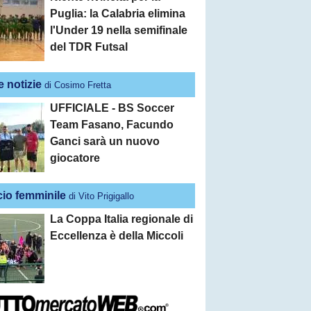
Puglia: la Calabria elimina
l'Under 19 nella semifinale
del TDR Futsal
e notizie
di Cosimo Fretta
UFFICIALE - BS Soccer
Team Fasano, Facundo
Ganci sarà un nuovo
giocatore
cio femminile
di Vito Prigigallo
La Coppa Italia regionale di
Eccellenza è della Miccoli