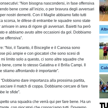
consecutivi: “Non bisogna nascondersi, in fase offensiva
endo bene come all’inizio, o per bravura degli avversari
per nostri demeriti. Con il Maglie abbiamo fatto tutti
 scorsa, le difese di entrambe le squadre sono state
 arrivare in area di rigore gli avversari. Baietti ha però
Altr
ultato e abbiamo avuto altre occasioni da gol. Dobbiamo
ase offensiva”.
e: “Noi, il Taranto, il Bisceglie e il Canosa sono
se più ampie e con giocatori che sono scesi di
 mi limito solo a questo, ci sono altre squadre che
 bene, come lo stesso Galatina e il Brilla Campi. Il
Cal
 stiamo affrontando è importante”.
e: “Dobbiamo dare importanza alla prossima partita,
lasciare il match di coppa. Dobbiamo cercare di fare
be le sfide”.
petto una squadra che verrà qui per fare bene. Ha un
tante, con giocatori che conosciamo tutti. Dovremo