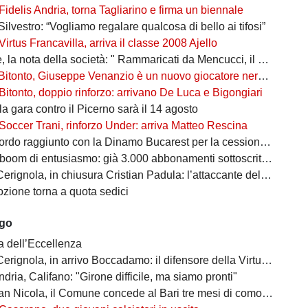
Fidelis Andria, torna Tagliarino e firma un biennale
Silvestro: “Vogliamo regalare qualcosa di bello ai tifosi”
Virtus Francavilla, arriva il classe 2008 Ajello
 nota della società: " Rammaricati da Mencucci, il 10 CDA straordinario"
Bitonto, Giuseppe Venanzio è un nuovo giocatore neroverde
Bitonto, doppio rinforzo: arrivano De Luca e Bigongiari
 la gara contro il Picerno sarà il 14 agosto
Soccer Trani, rinforzo Under: arriva Matteo Rescina
do raggiunto con la Dinamo Bucarest per la cessione di Matthias Verreth
oom di entusiasmo: già 3.000 abbonamenti sottoscritti per la Serie C
ola, in chiusura Cristian Padula: l’attaccante del Torino arriva in prestito
zione torna a quota sedici
ago
a dell’Eccellenza
a, in arrivo Boccadamo: il difensore della Virtus Entella verso il prestito in gialloblù
ndria, Califano: "Girone difficile, ma siamo pronti"
cola, il Comune concede al Bari tre mesi di comodato d’uso precario: i dettagli