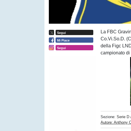
La FBC Gravina
Segui
Co.Vi.So.D. (C
Mi Piace
della Figc LND
Segui
campionato di
Sezione:
Serie D
Autore: Anthony 