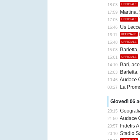
18:03
UFFICIALE
Martina, 
17:59
17:05
UFFICIALE
Us Lecce, la
16:46
16:11
UFFICIALE
15:48
UFFICIALE
Barletta,
15:08
15:01
UFFICIALE
Bari, accor
14:10
Barletta, b
12:03
Audace Cerign
10:46
La Promo
00:27
Giovedì 06 
Geografi
23:15
Audace Cerignol
21:50
Fidelis A
20:57
Stadio San Ni
20:10