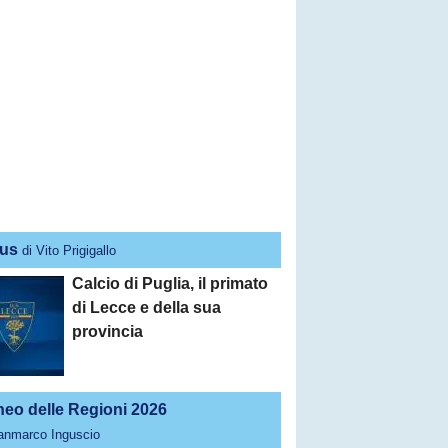
us
di Vito Prigigallo
Calcio di Puglia, il primato
di Lecce e della sua
provincia
neo delle Regioni 2026
ianmarco Inguscio