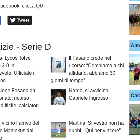
Facebook: clicca QUI
Tweet
tizie - Serie D
Altr
a, Lycos Tolve
Il Fasano crede nel
o 2-0 in
ricorso: “Cerchiamo a chi
vole. Ufficiale il
affidarlo, abbiamo 30
nos
giorni di tempo”
sione Fasano dal
Nardò, si avvicina
Cal
nato: ricorso
Gabriele Ingrosso
difficile, calciatori
 vicino l’arrivo del
Martina, Silvestro non ha
re Martinkus dal
dubbi: “Qui per vincere”
o