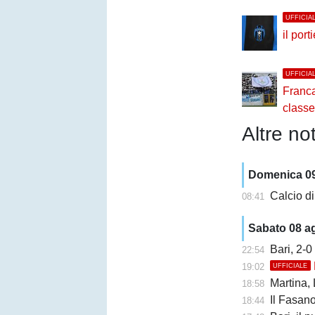
UFFICIA
il por
UFFICIA
Francav
classe
Altre not
Domenica 0
Calcio di
08:41
Sabato 08 a
Bari, 2-0
22:54
19:02
UFFICIALE
Martina, Ly
18:58
Il Fasano cr
18:44