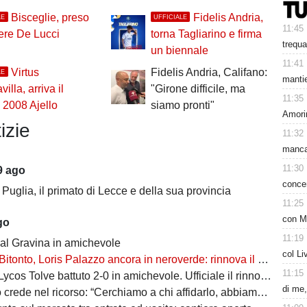
Bisceglie, preso
Fidelis Andria,
LE
UFFICIALE
11:45
tiere De Lucci
torna Tagliarino e firma
trequa
un biennale
11:41
Virtus
Fidelis Andria, Califano:
LE
mantie
illa, arriva il
"Girone difficile, ma
11:35
 2008 Ajello
siamo pronti"
Amori
izie
11:32
mancat
11:30
9 ago
concen
 Puglia, il primato di Lecce e della sua provincia
11:25
con M
go
11:19
 al Gravina in amichevole
col Li
Bitonto, Loris Palazzo ancora in neroverde: rinnova il capitano
11:15
cos Tolve battuto 2-0 in amichevole. Ufficiale il rinnovo di Llanos
di me,
ede nel ricorso: “Cerchiamo a chi affidarlo, abbiamo 30 giorni di tempo”