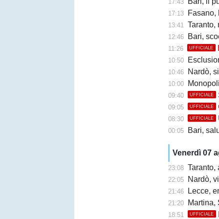
Bari, il 
17:43
Fasano, l'ex
17:13
Taranto,
13:41
Bari, sco
12:46
11:26
UFFICIALE
Esclusione 
10:50
Nardò, s
10:46
Monopoli
10:00
09:40
UFFICIALE
09:05
UFFICIALE
08:30
UFFICIALE
Bari, sal
00:05
Venerdì 07 
Taranto, 
23:08
Nardò, vi
22:05
Lecce, en
21:46
Martina, 
21:20
18:51
UFFICIALE