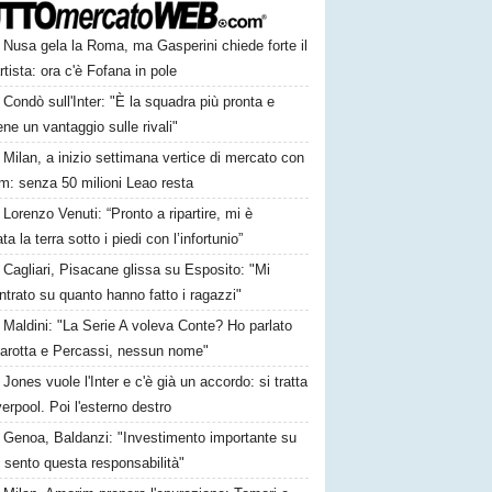
Nusa gela la Roma, ma Gasperini chiede forte il
rtista: ora c'è Fofana in pole
Condò sull'Inter: "È la squadra più pronta e
ne un vantaggio sulle rivali"
Milan, a inizio settimana vertice di mercato con
m: senza 50 milioni Leao resta
Lorenzo Venuti: “Pronto a ripartire, mi è
a la terra sotto i piedi con l’infortunio”
Cagliari, Pisacane glissa su Esposito: "Mi
trato su quanto hanno fatto i ragazzi"
Maldini: "La Serie A voleva Conte? Ho parlato
arotta e Percassi, nessun nome"
Jones vuole l'Inter e c'è già un accordo: si tratta
verpool. Poi l'esterno destro
Genoa, Baldanzi: "Investimento importante su
 sento questa responsabilità"