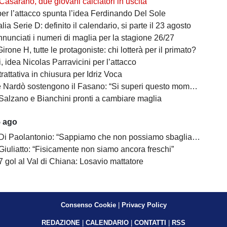
Casarano, due giovani calciatori in uscita
per l’attacco spunta l’idea Ferdinando Del Sole
lia Serie D: definito il calendario, si parte il 23 agosto
nunciati i numeri di maglia per la stagione 26/27
irone H, tutte le protagoniste: chi lotterà per il primato?
 idea Nicolas Parravicini per l’attacco
 trattativa in chiusura per Idriz Voca
Nardò sostengono il Fasano: “Si superi questo momento quanto prima”
Salzano e Bianchini pronti a cambiare maglia
5 ago
 Di Paolantonio: “Sappiamo che non possiamo sbagliare”
Giuliatto: “Fisicamente non siamo ancora freschi”
7 gol al Val di Chiana: Losavio mattatore
Consenso Cookie
|
Privacy Policy
REDAZIONE
|
CALENDARIO
|
CONTATTI
|
RSS