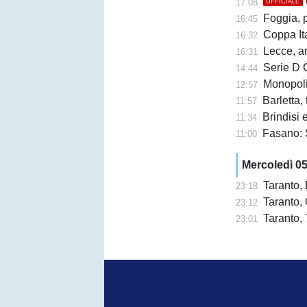
17:08
UFFICIALE
Foggia, 
16:45
Coppa Ita
16:32
Lecce, an
16:31
Serie D G
14:44
Monopoli,
12:57
Barletta,
11:57
Brindisi e 
11:34
Fasano: 
11:00
Mercoledì 0
Taranto,
23:18
Taranto, 
23:12
Taranto, 
23:01