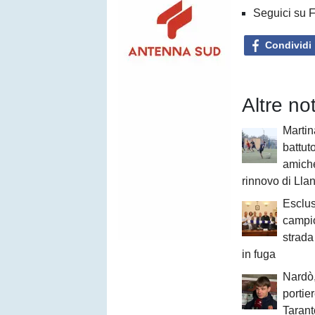
Seguici su 
Condividi
Altre no
Martin
battut
amiche
rinnovo di Lla
Esclu
campio
strada 
in fuga
Nardò,
portie
Tarant