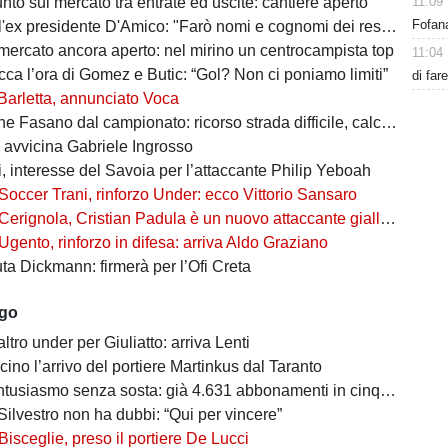
11:09
punto sul mercato tra entrate ed uscite: cantiere aperto
Fofana
 presidente D'Amico: "Farò nomi e cognomi dei responsabili di questo disastro"
 mercato ancora aperto: nel mirino un centrocampista top
11:04
cca l’ora di Gomez e Butic: “Gol? Non ci poniamo limiti”
di far
Barletta, annunciato Voca
Fasano dal campionato: ricorso strada difficile, calciatori in fuga
i avvicina Gabriele Ingrosso
, interesse del Savoia per l’attaccante Philip Yeboah
Soccer Trani, rinforzo Under: ecco Vittorio Sansaro
Cerignola, Cristian Padula è un nuovo attaccante gialloblù
Ugento, rinforzo in difesa: arriva Aldo Graziano
uta Dickmann: firmerà per l’Ofi Creta
ago
altro under per Giuliatto: arriva Lenti
cino l’arrivo del portiere Martinkus dal Taranto
tusiasmo senza sosta: già 4.631 abbonamenti in cinque giorni
Silvestro non ha dubbi: “Qui per vincere”
Bisceglie, preso il portiere De Lucci