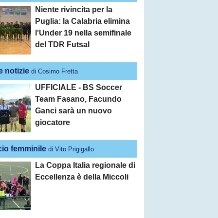
Niente rivincita per la
Puglia: la Calabria elimina
l'Under 19 nella semifinale
del TDR Futsal
e notizie
di Cosimo Fretta
UFFICIALE - BS Soccer
Team Fasano, Facundo
Ganci sarà un nuovo
giocatore
cio femminile
di Vito Prigigallo
La Coppa Italia regionale di
Eccellenza è della Miccoli