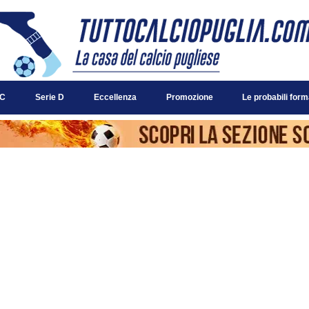
 C
Serie D
Eccellenza
Promozione
Le probabili form